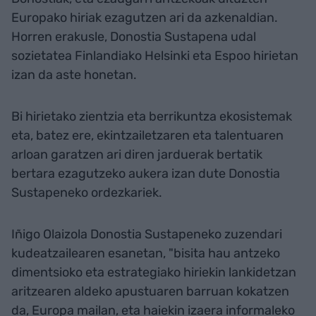
Europako hiriak ezagutzen ari da azkenaldian.
Horren erakusle, Donostia Sustapena udal
sozietatea Finlandiako Helsinki eta Espoo hirietan
izan da aste honetan.
Bi hirietako zientzia eta berrikuntza ekosistemak
eta, batez ere, ekintzailetzaren eta talentuaren
arloan garatzen ari diren jarduerak bertatik
bertara ezagutzeko aukera izan dute Donostia
Sustapeneko ordezkariek.
Iñigo Olaizola Donostia Sustapeneko zuzendari
kudeatzailearen esanetan, "bisita hau antzeko
dimentsioko eta estrategiako hiriekin lankidetzan
aritzearen aldeko apustuaren barruan kokatzen
da, Europa mailan, eta haiekin izaera informaleko