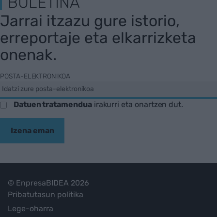
BULETINA
Jarrai itzazu gure istorio,
erreportaje eta elkarrizketa
onenak.
POSTA-ELEKTRONIKOA
Datuen tratamendua
irakurri eta onartzen dut.
Izena eman
© EnpresaBIDEA 2026
Pribatutasun politika
Lege-oharra