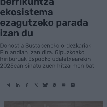
berrikuntza
ekosistema
ezagutzeko parada
izan du
Donostia Sustapeneko ordezkariak
Finlandian izan dira. Gipuzkoako
hiriburuak Espooko udaletxearekin
2025ean sinatu zuen hitzarmen bat