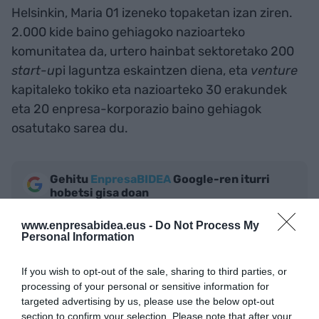
Helsinkin, Maria 01 izeneko topaketan izan ziren.
2.000 kide baino gehiagoko nazioarteko
komunitatea da, urtero hainbat sektoretako 200
start-u
pi laguntza eskaintzen diena, eta
venture
kapitaleko tokiko eta nazioarteko 30 erakundek
eta 20 enpresa-korporazio baino gehiagok
osatutako sarea du.
Gehitu
EnpresaBIDEA
Google-ren iturri
hobetsi gisa doan
Egon zaitez azken berriekin informatuta
AKTIBATU ORAIN
www.enpresabidea.eus -
Do Not Process My
Personal Information
If you wish to opt-out of the sale, sharing to third parties, or
processing of your personal or sensitive information for
targeted advertising by us, please use the below opt-out
section to confirm your selection. Please note that after your