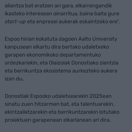
aliantza bat eratzen ari gara, elkarrengandik
ikasteko interesean oinarritua, baina baita gure
start-up
eta enpresei aukerak eskaintzeko ere”.
Espoo hirian kokatuta dagoen Aalto University
kanpusean elkartu dira bertako udaletxeko
garapen ekonomikoko departamentuko
ordezkariekin, eta Olaizolak Donostiako zientzia
eta berrikuntza ekosistema aurkezteko aukera
izan du.
Donostiak Espooko udaletxearekin 2025ean
sinatu zuen hitzarmen bat, eta talentuarekin,
ekintzailetzarekin eta berrikuntzarekin lotutako
proiektuen garapenean elkarlanean ari dira.