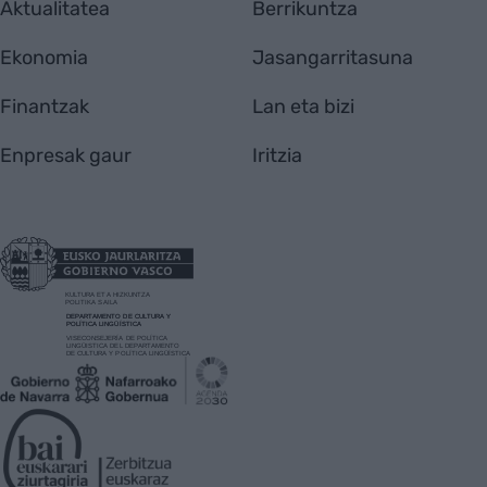
Aktualitatea
Berrikuntza
Ekonomia
Jasangarritasuna
Finantzak
Lan eta bizi
Enpresak gaur
Iritzia