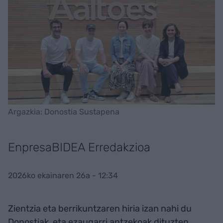
Argazkia: Donostia Sustapena
EnpresaBIDEA Erredakzioa
2026ko ekainaren 26a - 12:34
Zientzia eta berrikuntzaren hiria izan nahi du
Donostiak, eta ezaugarri antzekoak dituzten