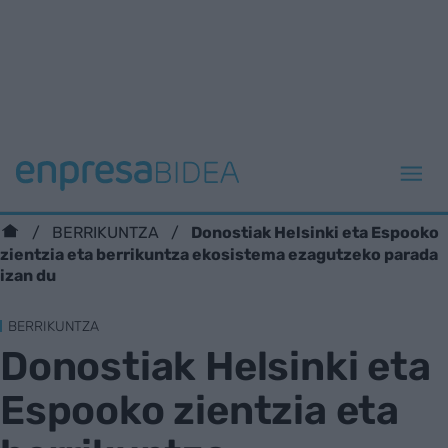
Donostiak Helsinki eta Espooko
BERRIKUNTZA
zientzia eta berrikuntza ekosistema ezagutzeko parada
izan du
BERRIKUNTZA
Donostiak Helsinki eta
Espooko zientzia eta