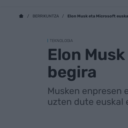
Elon Musk eta Microsoft euska
BERRIKUNTZA
TEKNOLOGIA
Elon Musk 
begira
Musken enpresen ed
uzten dute euskal 