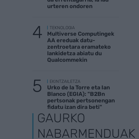
urteren ondoren
TEKNOLOGIA
Multiverse Computingek
AA ereduak datu-
zentroetara eramateko
lankidetza abiatu du
Qualcommekin
EKINTZAILETZA
Urko de la Torre eta Ian
Blanco (EGIA): "B2Bn
pertsonak pertsonengan
fidatu izan dira beti"
GAURKO
NABARMENDUAK