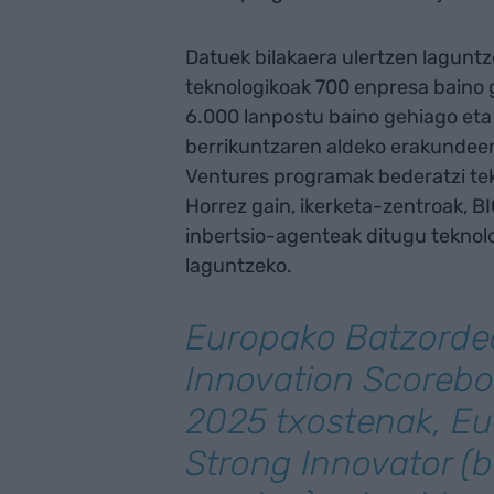
Datuek bilakaera ulertzen lagunt
teknologikoak 700 enpresa baino
6.000 lanpostu baino gehiago eta 
berrikuntzaren aldeko erakundeen
Ventures programak bederatzi tek
Horrez gain, ikerketa-zentroak, B
inbertsio-agenteak ditugu teknolo
laguntzeko.
Europako Batzorde
Innovation Scoreb
2025 txostenak, Eu
Strong Innovator
(b