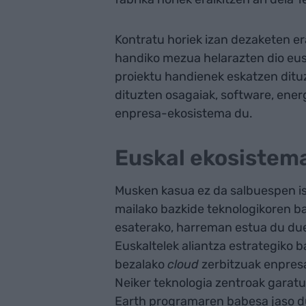
Kontratu horiek izan dezaketen e
handiko mezua helarazten dio eusk
proiektu handienek eskatzen ditu
dituzten osagaiak, software, ener
enpresa-ekosistema du.
Euskal ekosistem
Musken kasua ez da salbuespen is
mailako bazkide teknologikoren ba
esaterako, harreman estua du duel
Euskaltelek aliantza estrategiko b
bezalako
cloud
zerbitzuak enpresa
Neiker teknologia zentroak garatu
Earth programaren babesa jaso d