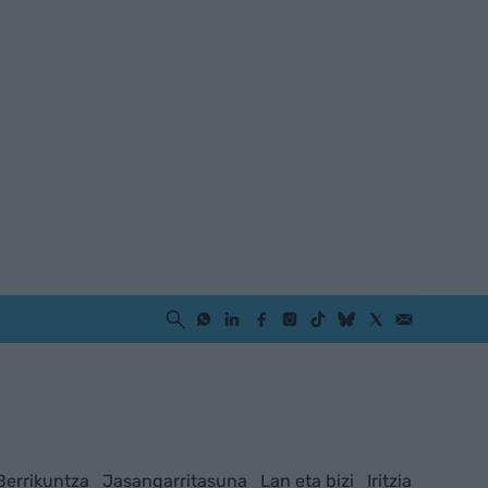
Berrikuntza
Jasangarritasuna
Lan eta bizi
Iritzia