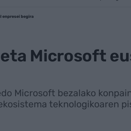
l enpresei begira
eta Microsoft eu
o Microsoft bezalako konpain
ekosistema teknologikoaren p