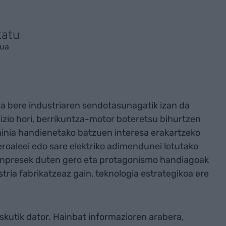
tatu
tua
a bere industriaren sendotasunagatik izan da
zio hori, berrikuntza-motor boteretsu bihurtzen
inia handienetako batzuen interesa erakartzeko
dieroaleei edo sare elektriko adimendunei lotutako
 enpresek duten gero eta protagonismo handiagoak
tria fabrikatzeaz gain, teknologia estrategikoa ere
skutik dator. Hainbat informazioren arabera,