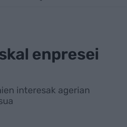
skal enpresei
ien interesak agerian
isua