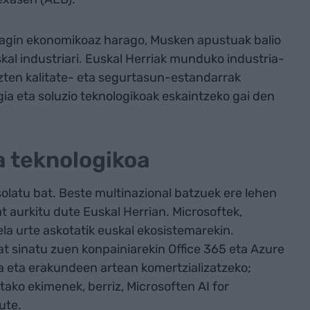
ragin ekonomikoaz harago, Musken apustuak balio
al industriari. Euskal Herriak munduko industria-
zten kalitate- eta segurtasun-estandarrak
gia eta soluzio teknologikoak eskaintzeko gai den
a teknologikoa
olatu bat. Beste multinazional batzuek ere lehen
t aurkitu dute Euskal Herrian. Microsoftek,
a urte askotatik euskal ekosistemarekin.
at sinatu zuen konpainiarekin Office 365 eta Azure
 eta erakundeen artean komertzializatzeko;
tako ekimenek, berriz, Microsoften AI for
ute.