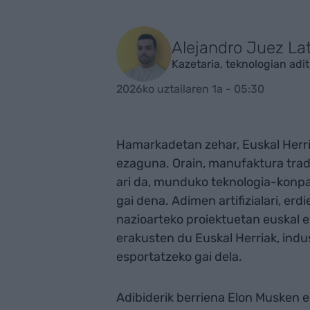
Alejandro Juez La
Kazetaria, teknologian adi
2026ko uztailaren 1a - 05:30
Hamarkadetan zehar, Euskal Herri
ezaguna. Orain, manufaktura tradi
ari da, munduko teknologia-konpa
gai dena. Adimen artifizialari, er
nazioarteko proiektuetan euskal
erakusten du Euskal Herriak, indus
esportatzeko gai dela.
Adibiderik berriena Elon Musken e