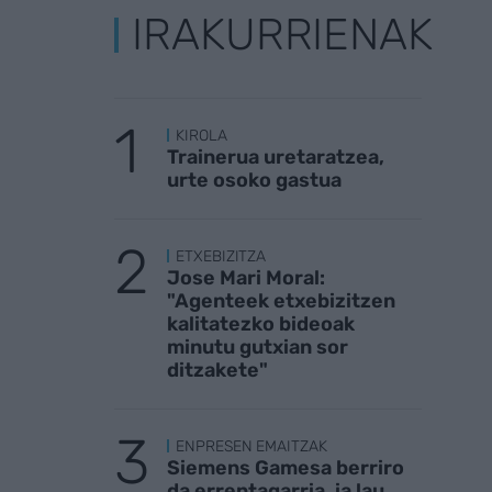
IRAKURRIENAK
KIROLA
Trainerua uretaratzea,
urte osoko gastua
ETXEBIZITZA
Jose Mari Moral:
"Agenteek etxebizitzen
kalitatezko bideoak
minutu gutxian sor
ditzakete"
ENPRESEN EMAITZAK
Siemens Gamesa berriro
da errentagarria, ia lau