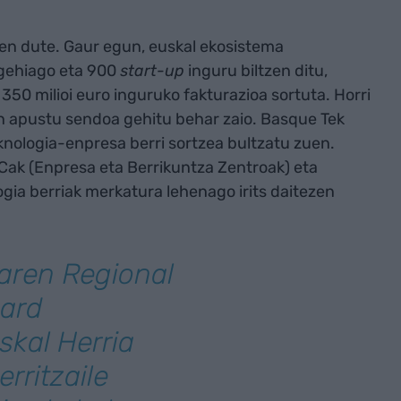
zen dute. Gaur egun, euskal ekosistema
 gehiago eta 900
start-up
inguru biltzen ditu,
350 milioi euro inguruko fakturazioa sortuta. Horri
 apustu sendoa gehitu behar zaio. Basque Tek
nologia-enpresa berri sortzea bultzatu zuen.
ICak (Enpresa eta Berrikuntza Zentroak) eta
gia berriak merkatura lehenago irits daitezen
aren Regional
oard
skal Herria
erritzaile