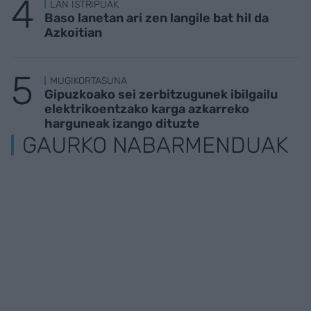
LAN ISTRIPUAK
Baso lanetan ari zen langile bat hil da
Azkoitian
MUGIKORTASUNA
Gipuzkoako sei zerbitzugunek ibilgailu
elektrikoentzako karga azkarreko
harguneak izango dituzte
GAURKO NABARMENDUAK