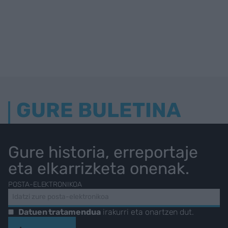
GURE BULETINA
Gure historia, erreportaje
eta elkarrizketa onenak.
POSTA-ELEKTRONIKOA
Datuen tratamendua
irakurri eta onartzen dut.