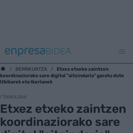
Etxez etxeko zaintzen
BERRIKUNTZA
koordinaziorako sare digital "aitzindaria" garatu dute
Ubikarek eta Ikerlanek
TEKNOLOGIA
Etxez etxeko zaintzen
koordinaziorako sare