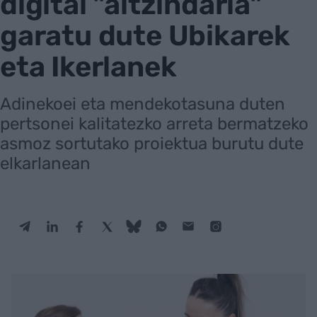
digital "aitzindaria"
garatu dute Ubikarek
eta Ikerlanek
Adinekoei eta mendekotasuna duten
pertsonei kalitatezko arreta bermatzeko
asmoz sortutako proiektua burutu dute
elkarlanean