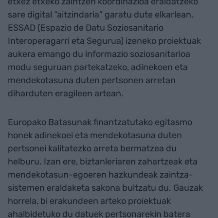
etxez etxeko zaintzen koordinazioa eraldatzeko
sare digital “aitzindaria” garatu dute elkarlean.
ESSAD (Espazio de Datu Soziosanitario
Interoperagarri eta Segurua) izeneko proiektuak
aukera emango du informazio soziosanitarioa
modu seguruan partekatzeko, adinekoen eta
mendekotasuna duten pertsonen arretan
diharduten eragileen artean.
Europako Batasunak finantzatutako egitasmo
honek adinekoei eta mendekotasuna duten
pertsonei kalitatezko arreta bermatzea du
helburu. Izan ere, biztanleriaren zahartzeak eta
mendekotasun-egoeren hazkundeak zaintza-
sistemen eraldaketa sakona bultzatu du. Gauzak
horrela, bi erakundeen arteko proiektuak
ahalbidetuko du datuek pertsonarekin batera