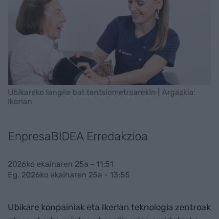
Ubikareko langile bat tentsiometroarekin | Argazkia:
Ikerlan
EnpresaBIDEA Erredakzioa
2026ko ekainaren 25a - 11:51
Eg. 2026ko ekainaren 25a - 13:55
Ubikare konpainiak eta Ikerlan teknologia zentroak