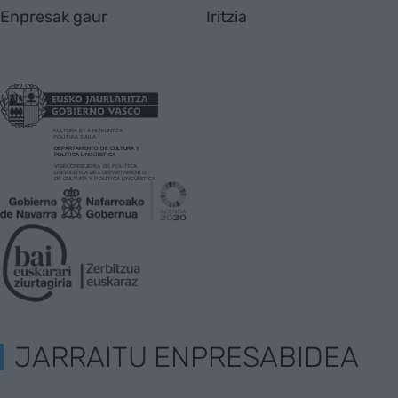
Enpresak gaur
Iritzia
JARRAITU ENPRESABIDEA