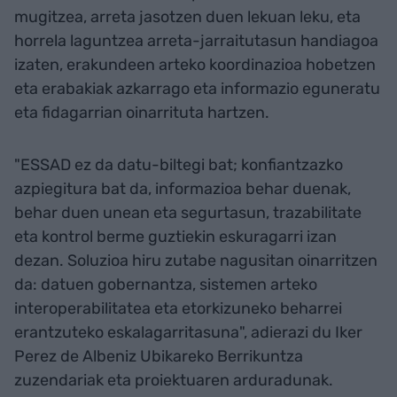
mugitzea, arreta jasotzen duen lekuan leku, eta
horrela laguntzea arreta-jarraitutasun handiagoa
izaten, erakundeen arteko koordinazioa hobetzen
eta erabakiak azkarrago eta informazio eguneratu
eta fidagarrian oinarrituta hartzen.
"ESSAD ez da datu-biltegi bat; konfiantzazko
azpiegitura bat da, informazioa behar duenak,
behar duen unean eta segurtasun, trazabilitate
eta kontrol berme guztiekin eskuragarri izan
dezan. Soluzioa hiru zutabe nagusitan oinarritzen
da: datuen gobernantza, sistemen arteko
interoperabilitatea eta etorkizuneko beharrei
erantzuteko eskalagarritasuna", adierazi du Iker
Perez de Albeniz Ubikareko Berrikuntza
zuzendariak eta proiektuaren arduradunak.