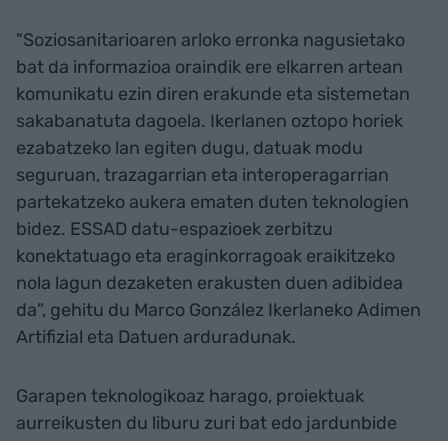
"Soziosanitarioaren arloko erronka nagusietako
bat da informazioa oraindik ere elkarren artean
komunikatu ezin diren erakunde eta sistemetan
sakabanatuta dagoela. Ikerlanen oztopo horiek
ezabatzeko lan egiten dugu, datuak modu
seguruan, trazagarrian eta interoperagarrian
partekatzeko aukera ematen duten teknologien
bidez. ESSAD datu-espazioek zerbitzu
konektatuago eta eraginkorragoak eraikitzeko
nola lagun dezaketen erakusten duen adibidea
da”, gehitu du Marco González Ikerlaneko Adimen
Artifizial eta Datuen arduradunak.
Garapen teknologikoaz harago, proiektuak
aurreikusten du liburu zuri bat edo jardunbide