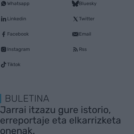
Whatsapp
Bluesky
Linkedin
Twitter
Facebook
Email
Instagram
Rss
Tiktok
BULETINA
Jarrai itzazu gure istorio,
erreportaje eta elkarrizketa
onenak.