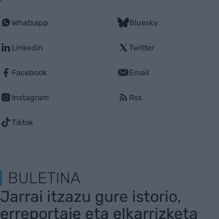
Whatsapp
Bluesky
Linkedin
Twitter
Facebook
Email
Instagram
Rss
Tiktok
BULETINA
Jarrai itzazu gure istorio,
erreportaje eta elkarrizketa