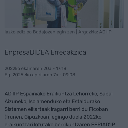
Iazko edizioa Badajozen egin zen | Argazkia: AD'IIP
EnpresaBIDEA Erredakzioa
2022ko ekainaren 20a - 17:18
Eg. 2025eko apirilaren 7a - 09:08
AD'IIP Espainiako Eraikuntza Lehorreko, Sabai
Aizuneko, Isolamenduko eta Estaldurako
Sistemen elkarteak iragarri berri du Ficoban
(Irunen, Gipuzkoan) egingo duela 2022ko
eraikuntzari lotutako berrikuntzaren FERIAD'IP