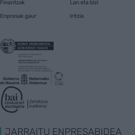
Finantzak
Lan eta bizi
Enpresak gaur
Iritzia
JARRAITU ENPRESABIDEA