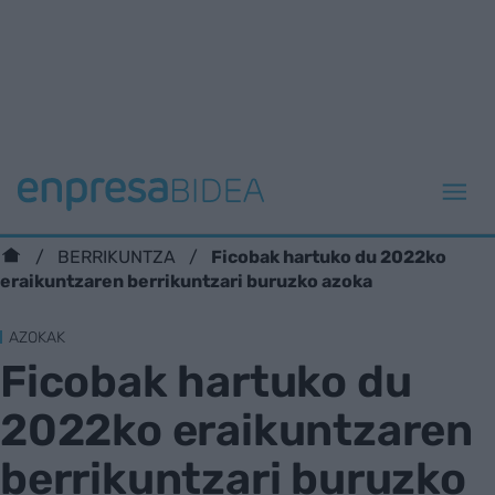
Ficobak hartuko du 2022ko
BERRIKUNTZA
eraikuntzaren berrikuntzari buruzko azoka
AZOKAK
Ficobak hartuko du
2022ko eraikuntzaren
berrikuntzari buruzko