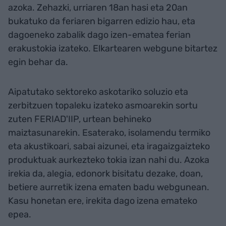
azoka. Zehazki, urriaren 18an hasi eta 20an
bukatuko da feriaren bigarren edizio hau, eta
dagoeneko zabalik dago izen-ematea ferian
erakustokia izateko. Elkartearen webgune bitartez
egin behar da.
Aipatutako sektoreko askotariko soluzio eta
zerbitzuen topaleku izateko asmoarekin sortu
zuten FERIAD'IIP, urtean behineko
maiztasunarekin. Esaterako, isolamendu termiko
eta akustikoari, sabai aizunei, eta iragaizgaizteko
produktuak aurkezteko tokia izan nahi du. Azoka
irekia da, alegia, edonork bisitatu dezake, doan,
betiere aurretik izena ematen badu webgunean.
Kasu honetan ere, irekita dago izena emateko
epea.