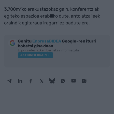
3.700m
2
ko erakustazokaz gain, konferentziak
egiteko espazioa erabiliko dute, antolatzaileek
oraindik egitaraua iragarri ez badute ere.
Gehitu
EnpresaBIDEA
Google-ren iturri
hobetsi gisa doan
Egon zaitez azken berriekin informatuta
AKTIBATU ORAIN