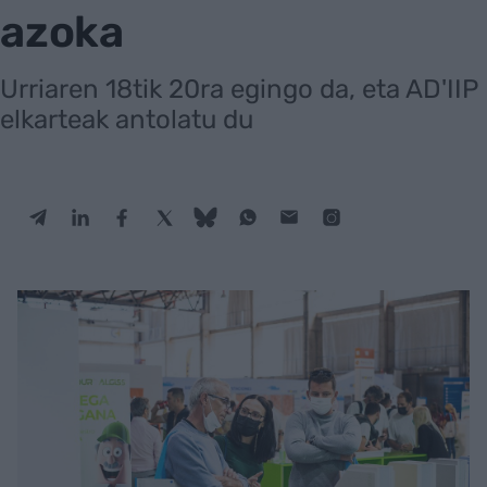
azoka
Urriaren 18tik 20ra egingo da, eta AD'IIP
elkarteak antolatu du