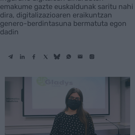
emakume gazte euskaldunak saritu nahi
dira, digitalizazioaren eraikuntzan
genero-berdintasuna bermatuta egon
dadin