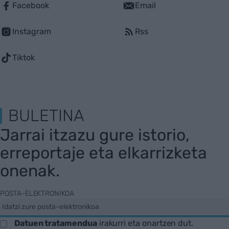
Facebook
Email
Instagram
Rss
Tiktok
BULETINA
Jarrai itzazu gure istorio,
erreportaje eta elkarrizketa
onenak.
POSTA-ELEKTRONIKOA
Datuen tratamendua
irakurri eta onartzen dut.