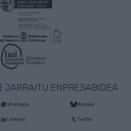
JARRAITU ENPRESABIDEA
Whatsapp
Bluesky
Linkedin
Twitter