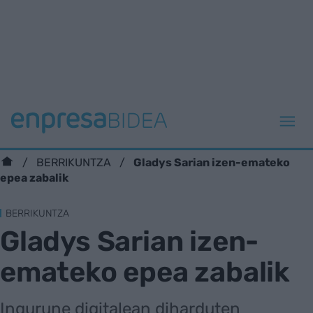
Gladys Sarian izen-emateko
BERRIKUNTZA
epea zabalik
BERRIKUNTZA
Gladys Sarian izen-
emateko epea zabalik
Ingurune digitalean diharduten