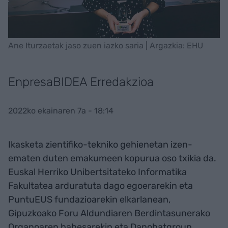
Ane Iturzaetak jaso zuen iazko saria | Argazkia: EHU
EnpresaBIDEA Erredakzioa
2022ko ekainaren 7a - 18:14
Ikasketa zientifiko-tekniko gehienetan izen-
ematen duten emakumeen kopurua oso txikia da.
Euskal Herriko Unibertsitateko Informatika
Fakultatea arduratuta dago egoerarekin eta
PuntuEUS fundazioarekin elkarlanean,
Gipuzkoako Foru Aldundiaren Berdintasunerako
Organoaren babesarekin eta Danobatgroup