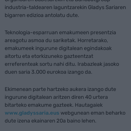
industria-taldearen laguntzarekin Gladys Sariaren
bigarren edizioa antolatu dute.
Teknologia-esparruan emakumeen presentzia
areagotu asmoa du sariketak. Horretarako,
emakumeek ingurune digitalean egindakoak
aitortu eta etorkizuneko gazteentzat
erreferenteak sortu nahi ditu. Irabazleak jasoko
duen saria 3.000 eurokoa izango da.
Ekimenean parte hartzeko aukera izango dute
ingurune digitalean aritzen diren 40 urtera
bitarteko emakume gazteek. Hautagaiek
www.gladyssaria.eus
webgunean eman beharko
dute izena ekainaren 20a baino lehen.