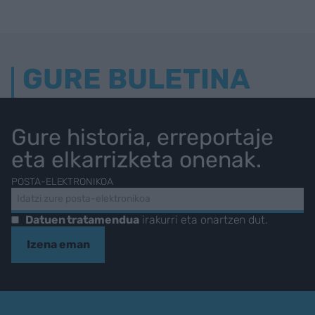
GURE BULETINA
Gure historia, erreportaje
eta elkarrizketa onenak.
POSTA-ELEKTRONIKOA
Datuen tratamendua
irakurri eta onartzen dut.
Izena eman