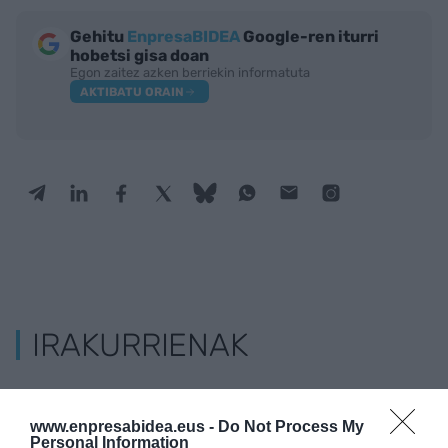
Gehitu
EnpresaBIDEA
Google-ren iturri
hobetsi gisa doan
Egon zaitez azken berriekin informatuta
AKTIBATU ORAIN
IRAKURRIENAK
www.enpresabidea.eus -
Do Not Process My
KIROLA
Personal Information