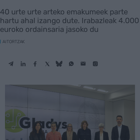
40 urte urte arteko emakumeek parte
hartu ahal izango dute. Irabazleak 4.000
euroko ordainsaria jasoko du
AITORTZAK