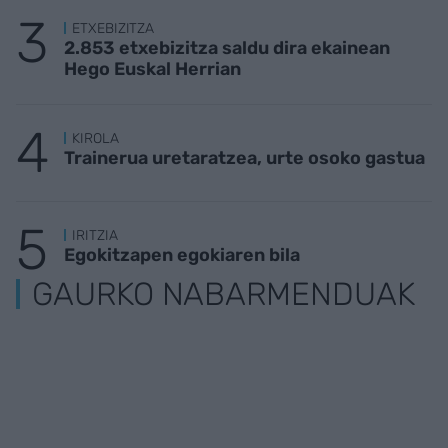
ETXEBIZITZA
2.853 etxebizitza saldu dira ekainean
Hego Euskal Herrian
KIROLA
Trainerua uretaratzea, urte osoko gastua
IRITZIA
Egokitzapen egokiaren bila
GAURKO NABARMENDUAK