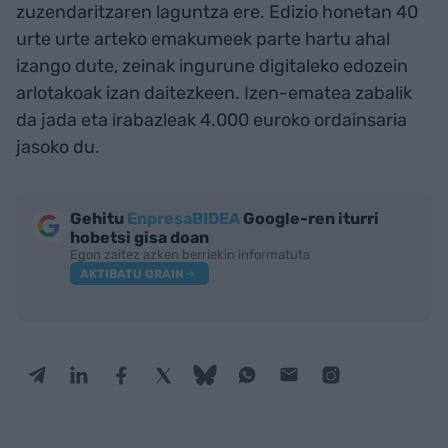
zuzendaritzaren laguntza ere. Edizio honetan 40
urte urte arteko emakumeek parte hartu ahal
izango dute, zeinak ingurune digitaleko edozein
arlotakoak izan daitezkeen. Izen-ematea zabalik
da jada eta irabazleak 4.000 euroko ordainsaria
jasoko du.
Gehitu
EnpresaBIDEA
Google-ren iturri
hobetsi gisa doan
Egon zaitez azken berriekin informatuta
AKTIBATU ORAIN