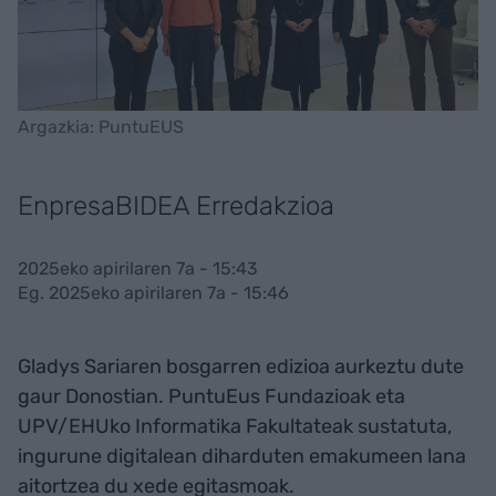
Argazkia: PuntuEUS
EnpresaBIDEA Erredakzioa
2025eko apirilaren 7a - 15:43
Eg. 2025eko apirilaren 7a - 15:46
Gladys Sariaren bosgarren edizioa aurkeztu dute
gaur Donostian. PuntuEus Fundazioak eta
UPV/EHUko Informatika Fakultateak sustatuta,
ingurune digitalean diharduten emakumeen lana
aitortzea du xede egitasmoak.