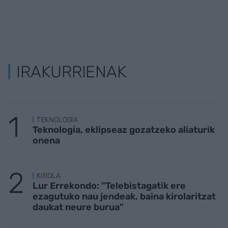
IRAKURRIENAK
TEKNOLOGIA
Teknologia, eklipseaz gozatzeko aliaturik
onena
KIROLA
Lur Errekondo: "Telebistagatik ere
ezagutuko nau jendeak, baina kirolaritzat
daukat neure burua"