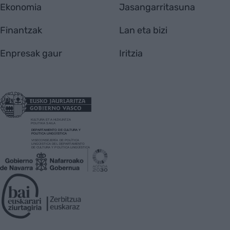
Ekonomia
Jasangarritasuna
Finantzak
Lan eta bizi
Enpresak gaur
Iritzia