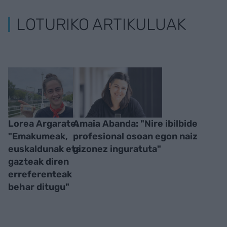
LOTURIKO ARTIKULUAK
Lorea Argarate:
Amaia Abanda: "Nire ibilbide
"Emakumeak,
profesional osoan egon naiz
euskaldunak eta
gizonez inguratuta"
gazteak diren
erreferenteak
behar ditugu"