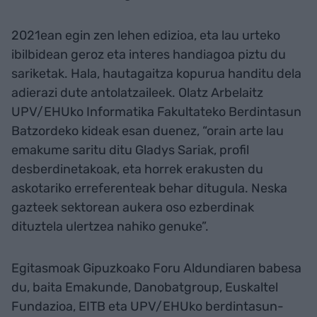
2021ean egin zen lehen edizioa, eta lau urteko
ibilbidean geroz eta interes handiagoa piztu du
sariketak. Hala, hautagaitza kopurua handitu dela
adierazi dute antolatzaileek. Olatz Arbelaitz
UPV/EHUko Informatika Fakultateko Berdintasun
Batzordeko kideak esan duenez, “orain arte lau
emakume saritu ditu Gladys Sariak, profil
desberdinetakoak, eta horrek erakusten du
askotariko erreferenteak behar ditugula. Neska
gazteek sektorean aukera oso ezberdinak
dituztela ulertzea nahiko genuke”.
Egitasmoak Gipuzkoako Foru Aldundiaren babesa
du, baita Emakunde, Danobatgroup, Euskaltel
Fundazioa, EITB eta UPV/EHUko berdintasun-