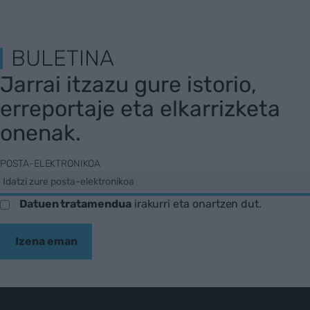
BULETINA
Jarrai itzazu gure istorio,
erreportaje eta elkarrizketa
onenak.
POSTA-ELEKTRONIKOA
Datuen tratamendua
irakurri eta onartzen dut.
Izena eman