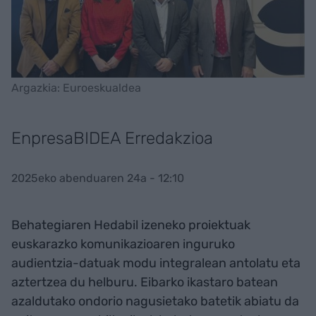
Argazkia: Euroeskualdea
EnpresaBIDEA Erredakzioa
2025eko abenduaren 24a - 12:10
Behategiaren Hedabil izeneko proiektuak
euskarazko komunikazioaren inguruko
audientzia-datuak modu integralean antolatu eta
aztertzea du helburu. Eibarko ikastaro batean
azaldutako ondorio nagusietako batetik abiatu da