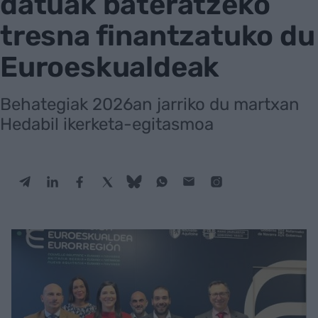
datuak bateratzeko
tresna finantzatuko du
Euroeskualdeak
Behategiak 2026an jarriko du martxan
Hedabil ikerketa-egitasmoa