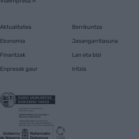
Viaempresa
Aktualitatea
Berrikuntza
Ekonomia
Jasangarritasuna
Finantzak
Lan eta bizi
Enpresak gaur
Iritzia