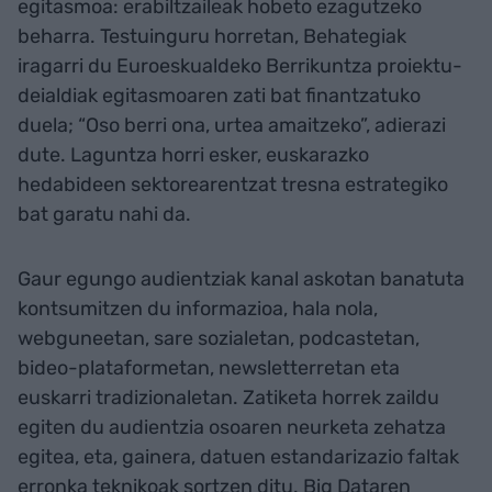
egitasmoa: erabiltzaileak hobeto ezagutzeko
beharra. Testuinguru horretan, Behategiak
iragarri du Euroeskualdeko Berrikuntza proiektu-
deialdiak egitasmoaren zati bat finantzatuko
duela; “Oso berri ona, urtea amaitzeko”, adierazi
dute. Laguntza horri esker, euskarazko
hedabideen sektorearentzat tresna estrategiko
bat garatu nahi da.
Gaur egungo audientziak kanal askotan banatuta
kontsumitzen du informazioa, hala nola,
webguneetan, sare sozialetan, podcastetan,
bideo-plataformetan, newsletterretan eta
euskarri tradizionaletan. Zatiketa horrek zaildu
egiten du audientzia osoaren neurketa zehatza
egitea, eta, gainera, datuen estandarizazio faltak
erronka teknikoak sortzen ditu. Big Dataren