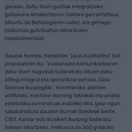
garaian, datu-iturri guztiak integratzeko
gaitasuna lehiakortasun-faktore garrantzitsua
bihurtu da Behategiaren ustez, are gehiago
hizkuntza gutxituetan diharduten
hedabideentzat.
Gauzak horrela, Hedabilek “jauzi kualitatibo” bat
proposatzen du: “euskarazko komunikazioaren
datu-iturri nagusiak bateratuko dituen datu-
biltegi integral eta operatiboa sortzea, Data
Science ikuspegitik”. Horretarako, adimen
artifiziala,
machine learning
teknikak eta analisi
estatistiko aurreratuak erabiliko dira, gaur egun
sakabanatuta dauden iturriak (besteak beste,
CIES, Kantar edo Ikusiker) ikuspegi bateratu
batean elkartzeko. Helburua da 360 graduko