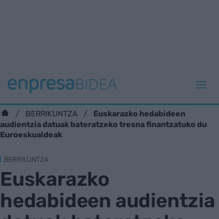
Euskarazko hedabideen
BERRIKUNTZA
audientzia datuak bateratzeko tresna finantzatuko du
Euroeskualdeak
BERRIKUNTZA
Euskarazko
hedabideen audientzia