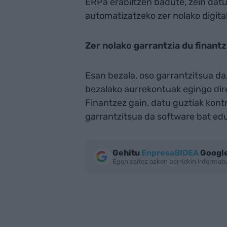
ERPa erabiltzen badute, zein datu
automatizatzeko zer nolako digita
Zer nolako garrantzia du finan
Esan bezala, oso garrantzitsua d
bezalako aurrekontuak egingo dire
Finantzez gain, datu guztiak kont
garrantzitsua da software bat edu
Gehitu
EnpresaBIDEA
Google
Egon zaitez azken berriekin informa