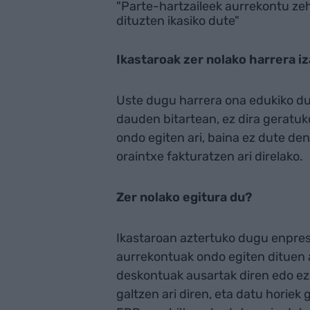
"Parte-hartzaileek aurrekontu zeha
dituzten ikasiko dute"
Ikastaroak zer nolako harrera i
Uste dugu harrera ona edukiko due
dauden bitartean, ez dira geratuk
ondo egiten ari, baina ez dute den
oraintxe fakturatzen ari direlako.
Zer nolako egitura du?
Ikastaroan aztertuko dugu enpre
aurrekontuak ondo egiten dituen 
deskontuak ausartak diren edo ez
galtzen ari diren, eta datu horiek 