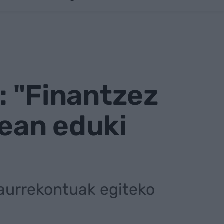
n: "Finantzez
pean eduki
 aurrekontuak egiteko