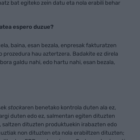
tz bat egiteko zein datu eta nola erabili behar
zatea espero duzue?
la, baina, esan bezala, enpresak fakturatzen
o prozedura hau aztertzera. Badakite ez direla
bora galdu nahi, edo hartu nahi, esan bezala,
sek
stock
aren benetako kontrola duten ala ez,
argi duten edo ez, salmentan egiten dituzten
, saltzen dituzten produktuekin irabazten edo
guztiak non dituzten eta nola erabiltzen dituzten;