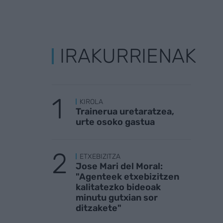
IRAKURRIENAK
KIROLA
Trainerua uretaratzea,
urte osoko gastua
ETXEBIZITZA
Jose Mari del Moral:
"Agenteek etxebizitzen
kalitatezko bideoak
minutu gutxian sor
ditzakete"