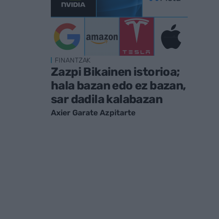
FINANTZAK
Zazpi Bikainen istorioa;
hala bazan edo ez bazan,
sar dadila kalabazan
Axier Garate Azpitarte