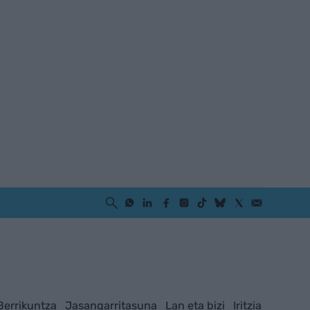
Berrikuntza
Jasangarritasuna
Lan eta bizi
Iritzia