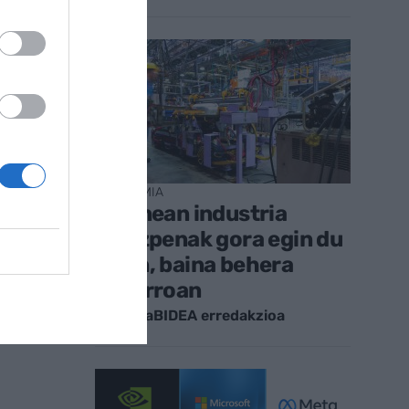
EKONOMIA
Ekainean industria
ekoizpenak gora egin du
EAEn, baina behera
Nafarroan
EnpresaBIDEA erredakzioa