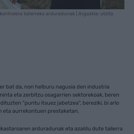
 kontrolera tailerreko arduradunak | Argazkia: utzita
ler bat da, non helburu nagusia den industria
minta eta zerbitzu osagarrien sektorekoak, beren
tuzten "puntu itsuez jabetzea", bereziki, bi arlo
an eta aurrekontuen prestaketan.
ikastaroaren arduradunak eta azaldu dute tailerra