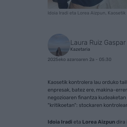
Idoia Iradi eta Lorea Aizpun, Kaosetik
Laura Ruiz Gaspar
Kazetaria
2025eko azaroaren 2a - 05:30
Kaosetik kontrolera lau orduko tai
enpresak, batez ere, makina-erre
negozioaren finantza kudeaketan di
"kritikoetan": stockaren kontrole
Idoia Iradi
eta
Lorea Aizpun
dira 