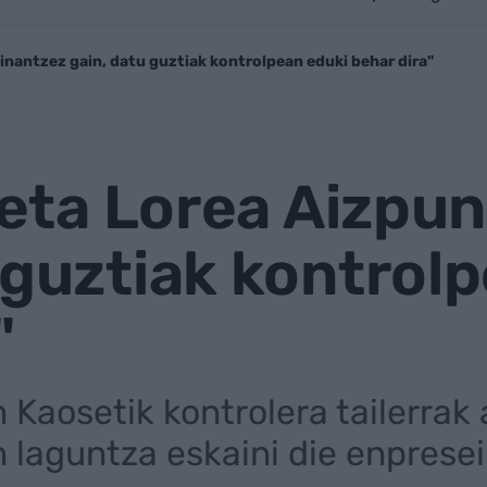
"Finantzez gain, datu guztiak kontrolpean eduki behar dira"
i eta Lorea Aizpu
 guztiak kontrol
"
n Kaosetik kontrolera tailerrak
laguntza eskaini die enpresei