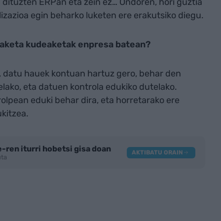
 dituzten ERPan eta zein ez… Ondoren, hori guztia
lizazioa egin beharko luketen ere erakutsiko diegu.
tzaketa kudeaketak enpresa batean?
a, datu hauek kontuan hartuz gero, behar den
lako, eta datuen kontrola edukiko dutelako.
rolpean eduki behar dira, eta horretarako ere
kitzea.
-ren iturri hobetsi gisa doan
AKTIBATU ORAIN
tuta