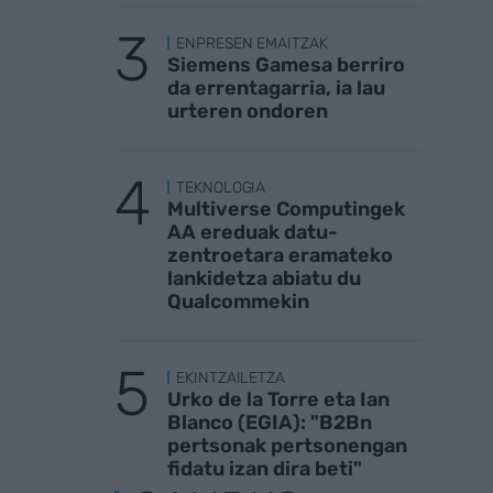
ENPRESEN EMAITZAK
Siemens Gamesa berriro
da errentagarria, ia lau
urteren ondoren
TEKNOLOGIA
Multiverse Computingek
AA ereduak datu-
zentroetara eramateko
lankidetza abiatu du
Qualcommekin
EKINTZAILETZA
Urko de la Torre eta Ian
Blanco (EGIA): "B2Bn
pertsonak pertsonengan
fidatu izan dira beti"