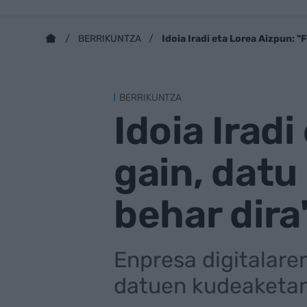
Idoia Iradi eta Lorea Aizpun: 
BERRIKUNTZA
BERRIKUNTZA
Idoia Irad
gain, datu
behar dira
Enpresa digitalare
datuen kudeaketan 