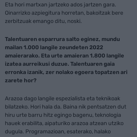
Eta hori martxan jartzeko ados jartzen gara.
Oinarrizko azpiegitura horretan, bakoitzak bere
zerbitzuak emango ditu, noski.
Talentuaren esparrura salto eginez, mundu
mailan 1.000 langile zeundeten 2022
amaierarako. Eta urte amaieran 1.800 langile
izatea aurreikusi duzue. Talentuaren gaia
erronka izanik, zer nolako egoera topatzen ari
zarete hor?
Arazoa dago langile espezialista eta teknikoak
bilatzeko. Hori hala da. Baina nik pentsatzen dut
hiru urte barru hitz egingo bagenu, teknologia
hauek erabilita, aipaturiko arazoa atzean utziko
dugula. Programazioan, esaterako, halako