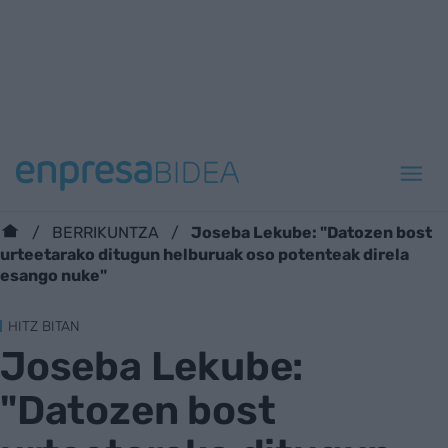
Joseba Lekube: "Datozen bost
BERRIKUNTZA
urteetarako ditugun helburuak oso potenteak direla
esango nuke"
HITZ BITAN
Joseba Lekube:
"Datozen bost