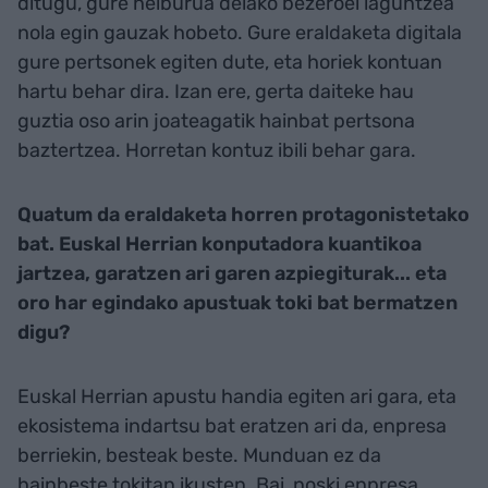
ditugu, gure helburua delako bezeroei laguntzea
nola egin gauzak hobeto. Gure eraldaketa digitala
gure pertsonek egiten dute, eta horiek kontuan
hartu behar dira. Izan ere, gerta daiteke hau
guztia oso arin joateagatik hainbat pertsona
baztertzea. Horretan kontuz ibili behar gara.
Quatum da eraldaketa horren protagonistetako
bat. Euskal Herrian konputadora kuantikoa
jartzea, garatzen ari garen azpiegiturak... eta
oro har egindako apustuak toki bat bermatzen
digu?
Euskal Herrian apustu handia egiten ari gara, eta
ekosistema indartsu bat eratzen ari da, enpresa
berriekin, besteak beste. Munduan ez da
hainbeste tokitan ikusten. Bai, noski enpresa