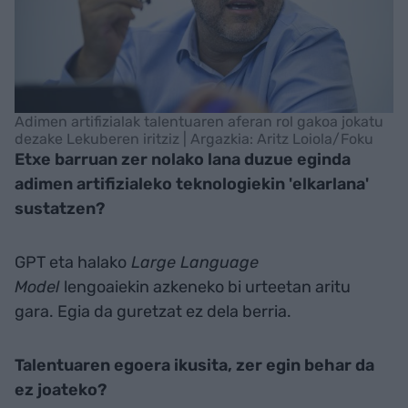
Adimen artifizialak talentuaren aferan rol gakoa jokatu
dezake Lekuberen iritziz | Argazkia: Aritz Loiola/Foku
Etxe barruan zer nolako lana duzue eginda
adimen artifizialeko teknologiekin 'elkarlana'
sustatzen?
GPT eta halako
Large Language
Model
lengoaiekin azkeneko bi urteetan aritu
gara. Egia da guretzat ez dela berria.
Talentuaren egoera ikusita, zer egin behar da
ez joateko?