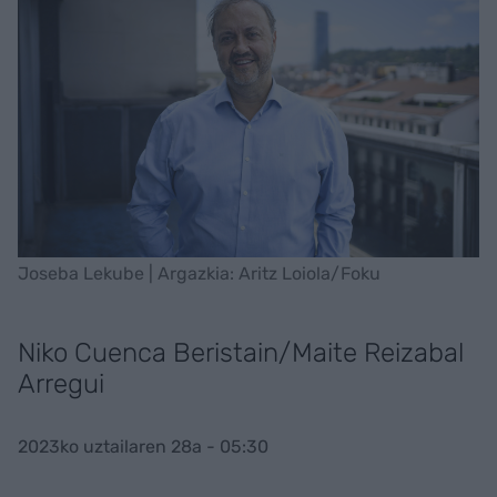
Joseba Lekube | Argazkia: Aritz Loiola/Foku
Niko Cuenca Beristain/Maite Reizabal
Arregui
2023ko uztailaren 28a - 05:30