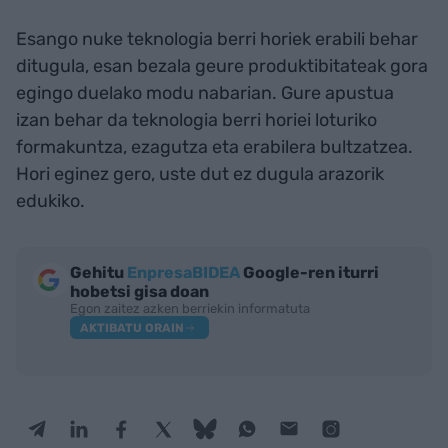
Esango nuke teknologia berri horiek erabili behar
ditugula, esan bezala geure produktibitateak gora
egingo duelako modu nabarian. Gure apustua
izan behar da teknologia berri horiei loturiko
formakuntza, ezagutza eta erabilera bultzatzea.
Hori eginez gero, uste dut ez dugula arazorik
edukiko.
Gehitu
EnpresaBIDEA
Google-ren iturri
hobetsi gisa doan
Egon zaitez azken berriekin informatuta
AKTIBATU ORAIN