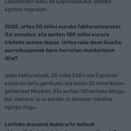
Lekuberekin bildu da EnpresaBIDEA, Bilboko
egoitza nagusian.
2022. urtea 50 milioi euroko fakturazioarekin
itxi zenuten, eta aurten 100 milioi eurora
iristeko asmoa duzue. Urtea nola doan ikusita,
aurreikuspenak bere horretan mantentzen
dira?
Iazko fakturaziotik, 25 milioi EAEn eta Espainiar
estatuan lortu genituen, eta beste 25 Ameriketan,
gehienbat Mexikon. Eta aurten 100 lortuko ditugu,
bai. Gainera, ia-ia berdin: bi lekuetan bikoitza
egingo dugu.
Lortuko duzuena duela urte batzuk