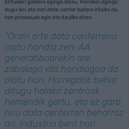
birtualari galdera egingo diozu. Horrekin egingo
dugu lan, eta hori
data center
batera iritsiko da,
non prozesuak egin eta itzuliko diren.
"Orain arte
data center
rena
olatu handia zen; AA
generatiboarekin are
zabalago eta handiagoa da
olatu hori. Horregatik behar
ditugu halako zentroak
hemendik gertu, eta ez gara
hiru
data center
ren beharraz
ari. Industria berri hori