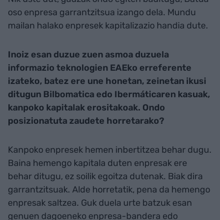
oso enpresa garrantzitsua izango dela. Mundu
mailan halako enpresek kapitalizazio handia dute.
Inoiz esan duzue zuen asmoa duzuela
informazio teknologien EAEko erreferente
izateko, batez ere une honetan, zeinetan ikusi
ditugun Bilbomatica edo Ibermáticaren kasuak,
kanpoko kapitalak erositakoak. Ondo
posizionatuta zaudete horretarako?
Kanpoko enpresek hemen inbertitzea behar dugu.
Baina hemengo kapitala duten enpresak ere
behar ditugu, ez soilik egoitza dutenak. Biak dira
garrantzitsuak. Alde horretatik, pena da hemengo
enpresak saltzea. Guk duela urte batzuk esan
genuen dagoeneko enpresa-bandera edo