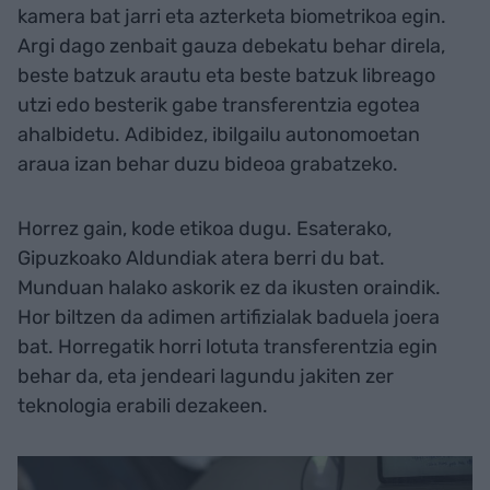
kamera bat jarri eta azterketa biometrikoa egin.
Argi dago zenbait gauza debekatu behar direla,
beste batzuk arautu eta beste batzuk libreago
utzi edo besterik gabe transferentzia egotea
ahalbidetu. Adibidez, ibilgailu autonomoetan
araua izan behar duzu bideoa grabatzeko.
Horrez gain, kode etikoa dugu. Esaterako,
Gipuzkoako Aldundiak atera berri du bat.
Munduan halako askorik ez da ikusten oraindik.
Hor biltzen da adimen artifizialak baduela joera
bat. Horregatik horri lotuta transferentzia egin
behar da, eta jendeari lagundu jakiten zer
teknologia erabili dezakeen.