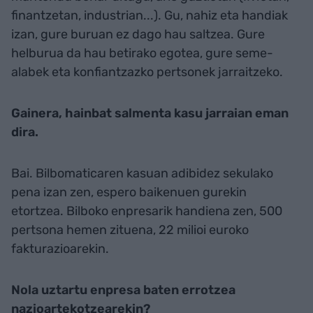
finantzetan, industrian...). Gu, nahiz eta handiak
izan, gure buruan ez dago hau saltzea. Gure
helburua da hau betirako egotea, gure seme-
alabek eta konfiantzazko pertsonek jarraitzeko.
Gainera, hainbat salmenta kasu jarraian eman
dira.
Bai. Bilbomaticaren kasuan adibidez sekulako
pena izan zen, espero baikenuen gurekin
etortzea. Bilboko enpresarik handiena zen, 500
pertsona hemen zituena, 22 milioi euroko
fakturazioarekin.
Nola uztartu enpresa baten errotzea
nazioartekotzearekin?