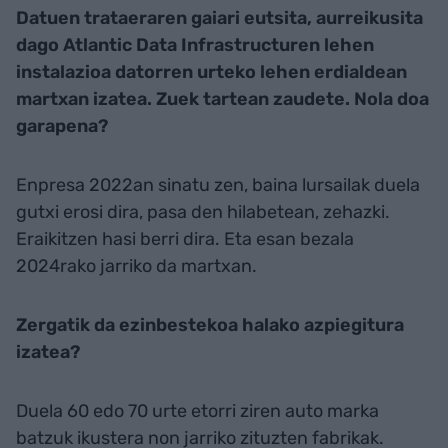
Datuen trataeraren gaiari eutsita, aurreikusita
dago Atlantic Data Infrastructuren lehen
instalazioa datorren urteko lehen erdialdean
martxan izatea. Zuek tartean zaudete. Nola doa
garapena?
Enpresa 2022an sinatu zen, baina lursailak duela
gutxi erosi dira, pasa den hilabetean, zehazki.
Eraikitzen hasi berri dira. Eta esan bezala
2024rako jarriko da martxan.
Zergatik da ezinbestekoa halako azpiegitura
izatea?
Duela 60 edo 70 urte etorri ziren auto marka
batzuk ikustera non jarriko zituzten fabrikak.