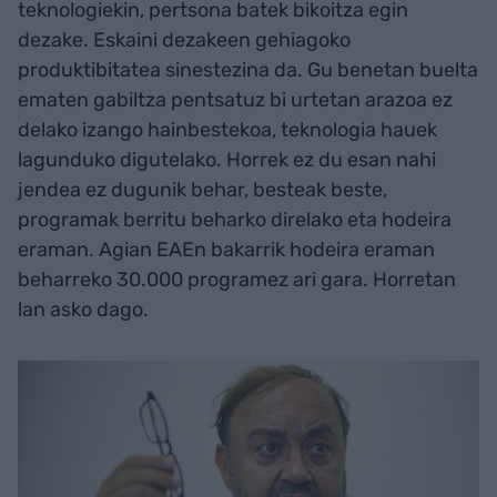
teknologiekin, pertsona batek bikoitza egin
dezake. Eskaini dezakeen gehiagoko
produktibitatea sinestezina da. Gu benetan buelta
ematen gabiltza pentsatuz bi urtetan arazoa ez
delako izango hainbestekoa, teknologia hauek
lagunduko digutelako. Horrek ez du esan nahi
jendea ez dugunik behar, besteak beste,
programak berritu beharko direlako eta hodeira
eraman. Agian EAEn bakarrik hodeira eraman
beharreko 30.000 programez ari gara. Horretan
lan asko dago.