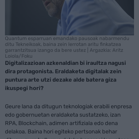
Quantum esparruan emandako pausoak nabarmendu
ditu Tekneikoak, baina zein lerrotan aritu finkatzea
garrantzitsua izango da bere ustez | Argazkia: Aritz
Loiola/Foku
Digitalizazioan azkenaldian bi iraultza nagusi
dira protagonista. Eraldaketa digitalak zein
puntura arte utzi dezake alde batera giza
ikuspegi hori?
Geure lana da ditugun teknologiak erabili enpresa
edo gobernuetan eraldaketa sustatzeko, izan
RPA, Blockchain, adimen artifiziala edo dena
delakoa. Baina hori egiteko pertsonak behar