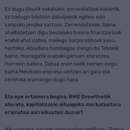
Ez dugu dirurik eskatuko; zerrendatzea bakarrik,
ez baitugu bilatzen zabalpenik egitea, edo
kanpoko jendea sartzea.
Zerrendatzeak, baina,
ahalbidetzen digu bestelako tresna finantzarioak
erabili ahal izatea, mailegu korporatiboak kasu,
hazteko. Abiadura handiagoa izango du Tekneik
baino. Horregatik erabaki genuen ateratzea.
Horrekin batera, Datua orain soilik hemen dago,
baina Mexikoko enpresa sortzen ari gara eta
berehala eramango dugu hara.
Eta epe ertainera begira, BME Growthetik
aterata, kapitalizazio altuagoko merkatuetara
eramatea aurreikusten duzue?
Nik uste dut, gauzak ondo egiten baditugu, Datua