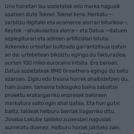
Une honetan lau sozietatek edo marka nagusik
osatzen dute Teknei: Teknei bera, Merkatu —
zerbitzu digitalei eta ecomerce alorrari loturikoa—,
Keytek —aholkularitza alorra— eta Datua —datuen
azpiegiturari eta adimen artifizialari lotuta.
Azkeneko urteetan bultzada garrantzitsua izaten
ari da: urtebetean bikoiztu egingo du fakturazioa,
aurten 100 milioi euroraino iritsita. Era berean,
Datua sozietateak BME Growthera egingo du salto
azaroan. Zigilu edo tresna horrek ahalbidetzen du,
hain zuzen, tamaina txikiagoko baina zabaltze
proiektu erakargarriko enpresek baloreen
merkatura salto egin ahal izatea. Eta hori gutxi
balitz, taldeak helburu berriak iragarriko ditu,
Joseba Lekube taldeko zuzendari nagusiak
aurreratu duenez. Helburu horiek jakiteko zain,