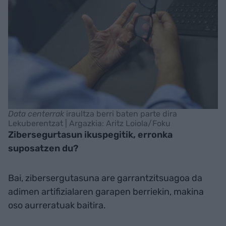
Data centerrak
iraultza berri baten parte dira
Lekuberentzat | Argazkia: Aritz Loiola/Foku
Zibersegurtasun ikuspegitik, erronka
suposatzen du?
Bai, zibersergutasuna are garrantzitsuagoa da
adimen artifizialaren garapen berriekin, makina
oso aurreratuak baitira.