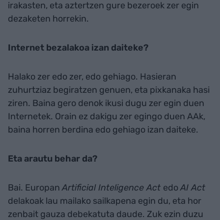
irakasten, eta aztertzen gure bezeroek zer egin
dezaketen horrekin.
Internet bezalakoa izan daiteke?
Halako zer edo zer, edo gehiago. Hasieran
zuhurtziaz begiratzen genuen, eta pixkanaka hasi
ziren. Baina gero denok ikusi dugu zer egin duen
Internetek. Orain ez dakigu zer egingo duen AAk,
baina horren berdina edo gehiago izan daiteke.
Eta arautu behar da?
Bai. Europan
Artificial Inteligence Act
edo
AI Act
delakoak lau mailako sailkapena egin du, eta hor
zenbait gauza debekatuta daude. Zuk ezin duzu