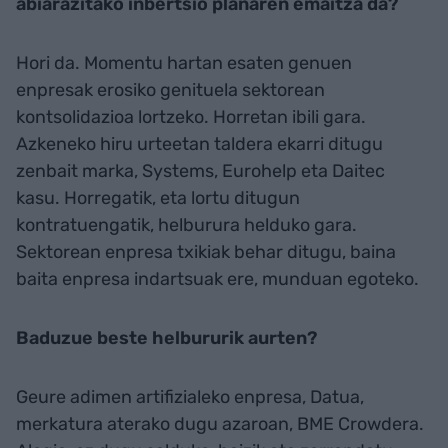
abiarazitako inbertsio planaren emaitza da?
Hori da. Momentu hartan esaten genuen
enpresak erosiko genituela sektorean
kontsolidazioa lortzeko. Horretan ibili gara.
Azkeneko hiru urteetan taldera ekarri ditugu
zenbait marka, Systems, Eurohelp eta Daitec
kasu. Horregatik, eta lortu ditugun
kontratuengatik, helburura helduko gara.
Sektorean enpresa txikiak behar ditugu, baina
baita enpresa indartsuak ere, munduan egoteko.
Baduzue beste helbururik aurten?
Geure adimen artifizialeko enpresa, Datua,
merkatura aterako dugu azaroan, BME Crowdera.