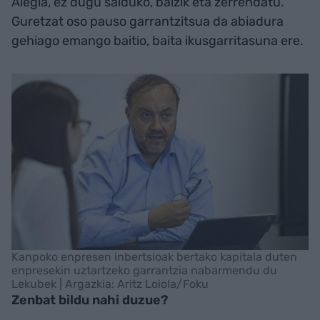
Alegia, ez dugu salduko, baizik eta zerrendatu.
Guretzat oso pauso garrantzitsua da abiadura
gehiago emango baitio, baita ikusgarritasuna ere.
Kanpoko enpresen inbertsioak bertako kapitala duten
enpresekin uztartzeko garrantzia nabarmendu du
Lekubek | Argazkia: Aritz Loiola/Foku
Zenbat bildu nahi duzue?