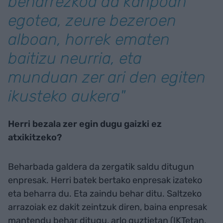
beharrezkoa da kanpoan
egotea, zeure bezeroen
alboan, horrek ematen
baitizu neurria, eta
munduan zer ari den egiten
ikusteko aukera"
Herri bezala zer egin dugu gaizki ez
atxikitzeko?
Beharbada galdera da zergatik saldu ditugun
enpresak. Herri batek bertako enpresak izateko
eta beharra du. Eta zaindu behar ditu. Saltzeko
arrazoiak ez dakit zeintzuk diren, baina enpresak
mantendu behar ditugu, arlo guztietan (IKTetan,