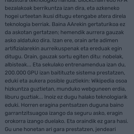
haustura teknologiko handia. Blockchain edo RPA
bezalakoak berrikuntza izan dira, eta azkeneko
hogei urteetan ikusi ditugu etengabe atera direla
teknologia berriak. Baina AArekin gertaturikoa ez
da askotan gertatzen; hemendik aurrera gauzak
asko aldatuko dira. Izan ere, orain arte adimen
artifizialarekin aurreikuspenak eta ereduak egin
ditugu. Orain, gauzak sortu egiten ditu: nobelak,
albisteak... Eta sekulako entrenamendua izan du,
200.000 GPU izan baitituzte sistema prestatzen,
eduki eta aukera posible guztiekin: Wikipedia osoa
hizkuntza guztietan, munduko webguneen erdia,
liburu guztiak... Inoiz ez dugu halako teknologiarik
eduki. Horren eragina pentsatzen duguna baino
garrantzitsuagoa izango da seguru asko, eragin
orokorra izango duelako. Eta oraindik ez gara hasi.
Gu une honetan ari gara prestatzen, jendeari