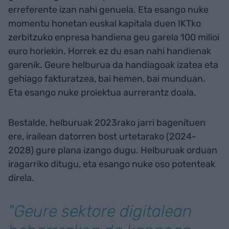
erreferente izan nahi genuela. Eta esango nuke
momentu honetan euskal kapitala duen IKTko
zerbitzuko enpresa handiena geu garela 100 milioi
euro horiekin. Horrek ez du esan nahi handienak
garenik. Geure helburua da handiagoak izatea eta
gehiago fakturatzea, bai hemen, bai munduan.
Eta esango nuke proiektua aurrerantz doala.
Bestalde, helburuak 2023rako jarri bagenituen
ere, irailean datorren bost urtetarako (2024-
2028) gure plana izango dugu. Helburuak orduan
iragarriko ditugu, eta esango nuke oso potenteak
direla.
"Geure sektore digitalean