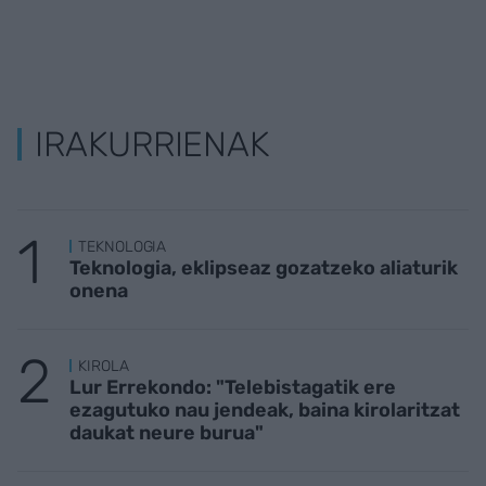
IRAKURRIENAK
TEKNOLOGIA
Teknologia, eklipseaz gozatzeko aliaturik
onena
KIROLA
Lur Errekondo: "Telebistagatik ere
ezagutuko nau jendeak, baina kirolaritzat
daukat neure burua"