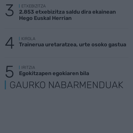
ETXEBIZITZA
2.853 etxebizitza saldu dira ekainean
Hego Euskal Herrian
KIROLA
Trainerua uretaratzea, urte osoko gastua
IRITZIA
Egokitzapen egokiaren bila
GAURKO NABARMENDUAK