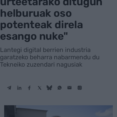
urteetarako ditugun
helburuak oso
potenteak direla
esango nuke"
Lantegi digital berrien industria
garatzeko beharra nabarmendu du
Tekneiko zuzendari nagusiak