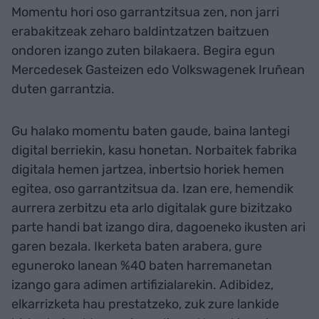
Momentu hori oso garrantzitsua zen, non jarri
erabakitzeak zeharo baldintzatzen baitzuen
ondoren izango zuten bilakaera. Begira egun
Mercedesek Gasteizen edo Volkswagenek Iruñean
duten garrantzia.
Gu halako momentu baten gaude, baina lantegi
digital berriekin, kasu honetan. Norbaitek fabrika
digitala hemen jartzea, inbertsio horiek hemen
egitea, oso garrantzitsua da. Izan ere, hemendik
aurrera zerbitzu eta arlo digitalak gure bizitzako
parte handi bat izango dira, dagoeneko ikusten ari
garen bezala. Ikerketa baten arabera, gure
eguneroko lanean %40 baten harremanetan
izango gara adimen artifizialarekin. Adibidez,
elkarrizketa hau prestatzeko, zuk zure lankide