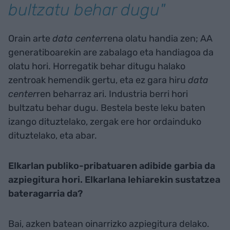
bultzatu behar dugu"
Orain arte
data center
rena olatu handia zen; AA
generatiboarekin are zabalago eta handiagoa da
olatu hori. Horregatik behar ditugu halako
zentroak hemendik gertu, eta ez gara hiru
data
center
ren beharraz ari. Industria berri hori
bultzatu behar dugu. Bestela beste leku baten
izango dituztelako, zergak ere hor ordainduko
dituztelako, eta abar.
Elkarlan publiko-pribatuaren adibide garbia da
azpiegitura hori. Elkarlana lehiarekin sustatzea
bateragarria da?
Bai, azken batean oinarrizko azpiegitura delako.