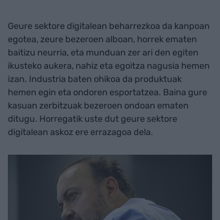
Geure sektore digitalean beharrezkoa da kanpoan
egotea, zeure bezeroen alboan, horrek ematen
baitizu neurria, eta munduan zer ari den egiten
ikusteko aukera, nahiz eta egoitza nagusia hemen
izan. Industria baten ohikoa da produktuak
hemen egin eta ondoren esportatzea. Baina gure
kasuan zerbitzuak bezeroen ondoan ematen
ditugu. Horregatik uste dut geure sektore
digitalean askoz ere errazagoa dela.