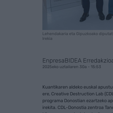
Lehendakaria eta Gipuzkoako diputatu
Irekia
EnpresaBIDEA Erredakzio
2025eko uztailaren 30a - 15:53
Kuantikaren aldeko euskal apust
ere, Creative Destruction Lab (C
programa Donostian ezartzeko ap
irekita. CDL-Donostia zentroa Ta