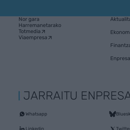
Nor gara
Aktualit
Harremanetarako
Totmedia
Ekonom
Viaempresa
Finantz
Enpresa
JARRAITU ENPRES
Whatsapp
Blues
Linkedin
Twitte