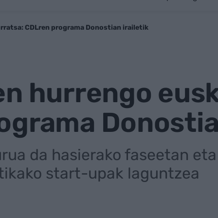
rratsa: CDLren programa Donostian irailetik
n hurrengo euska
grama Donostian 
rua da hasierako faseetan et
tikako start-upak laguntzea