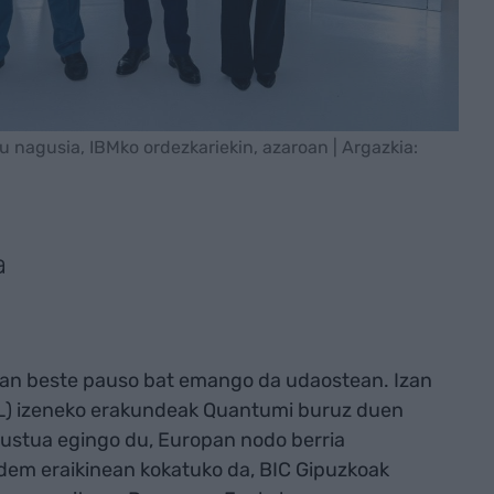
 nagusia, IBMko ordezkariekin, azaroan | Argazkia:
a
uan beste pauso bat emango da udaostean. Izan
DL) izeneko erakundeak Quantumi buruz duen
ustua egingo du, Europan nodo berria
ndem eraikinean kokatuko da, BIC Gipuzkoak