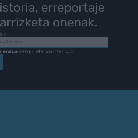
istoria, erreportaje
karrizketa onenak.
KOA
amendua
irakurri eta onartzen dut.