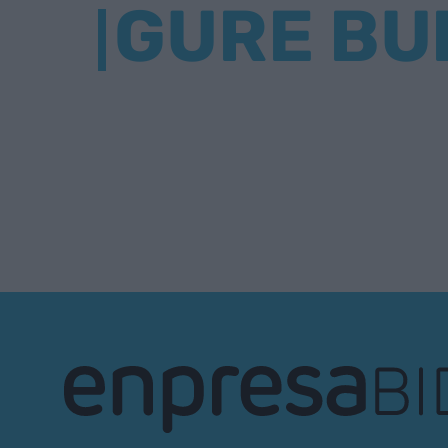
GURE BU
EnpresaBIDEA