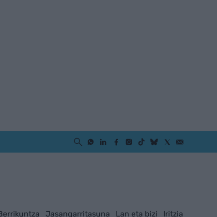
Berrikuntza
Jasangarritasuna
Lan eta bizi
Iritzia