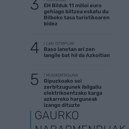
EH Bilduk 11 milioi euro
gehiago biltzea eskatu du
Bilboko tasa turistikoaren
bidez
LAN ISTRIPUAK
Baso lanetan ari zen
langile bat hil da Azkoitian
MUGIKORTASUNA
Gipuzkoako sei
zerbitzugunek ibilgailu
elektrikoentzako karga
azkarreko harguneak
izango dituzte
GAURKO