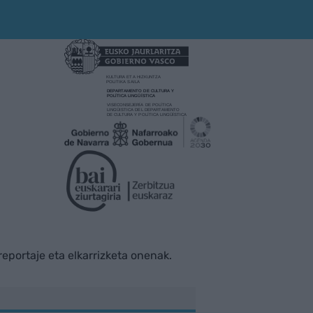
rreportaje eta elkarrizketa onenak.