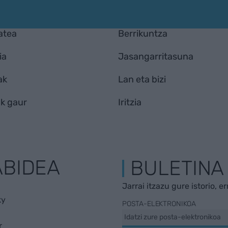
atea
Berrikuntza
ia
Jasangarritasuna
ak
Lan eta bizi
k gaur
Iritzia
ABIDEA
BULETINA
Jarrai itzazu gure istorio, e
ky
POSTA-ELEKTRONIKOA
r