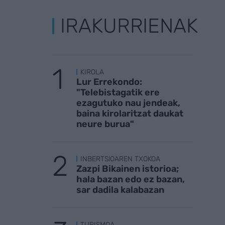
IRAKURRIENAK
KIROLA
Lur Errekondo:
"Telebistagatik ere
ezagutuko nau jendeak,
baina kirolaritzat daukat
neure burua"
INBERTSIOAREN TXOKOA
Zazpi Bikainen istorioa;
hala bazan edo ez bazan,
sar dadila kalabazan
TURISMOA