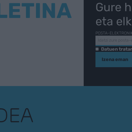
LETINA
Gure h
eta el
POSTA-ELEKTRONI
Datuen trat
Izena eman