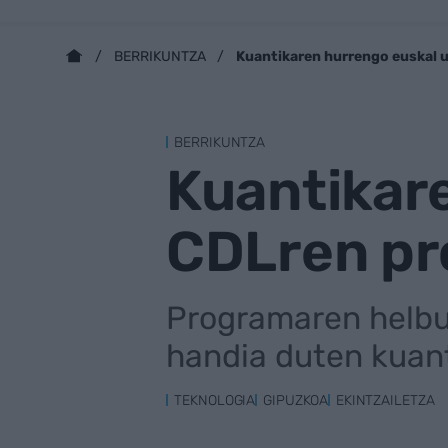
Kuantikaren hurrengo euskal u
BERRIKUNTZA
BERRIKUNTZA
Kuantikare
CDLren pro
Programaren helbu
handia duten kuan
TEKNOLOGIA
GIPUZKOA
EKINTZAILETZA