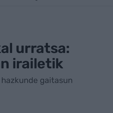
l urratsa:
irailetik
a hazkunde gaitasun