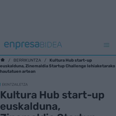
Kultura Hub start-up
BERRIKUNTZA
euskalduna, Zinemaldia Startup Challenge lehiaketarako
hautatuen artean
EKINTZAILETZA
Kultura Hub start-up
euskalduna,