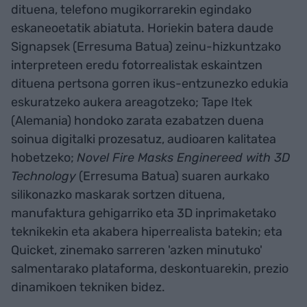
dituena, telefono mugikorrarekin egindako
eskaneoetatik abiatuta. Horiekin batera daude
Signapsek (Erresuma Batua) zeinu-hizkuntzako
interpreteen eredu fotorrealistak eskaintzen
dituena pertsona gorren ikus-entzunezko edukia
eskuratzeko aukera areagotzeko; Tape Itek
(Alemania) hondoko zarata ezabatzen duena
soinua digitalki prozesatuz, audioaren kalitatea
hobetzeko;
Novel Fire Masks Enginereed with 3D
Technology
(Erresuma Batua) suaren aurkako
silikonazko maskarak sortzen dituena,
manufaktura gehigarriko eta 3D inprimaketako
teknikekin eta akabera hiperrealista batekin; eta
Quicket, zinemako sarreren 'azken minutuko'
salmentarako plataforma, deskontuarekin, prezio
dinamikoen tekniken bidez.