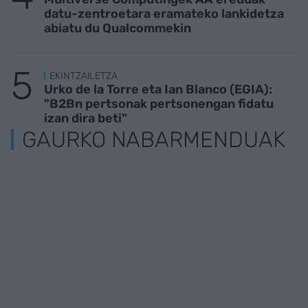
datu-zentroetara eramateko lankidetza
abiatu du Qualcommekin
EKINTZAILETZA
Urko de la Torre eta Ian Blanco (EGIA):
"B2Bn pertsonak pertsonengan fidatu
izan dira beti"
GAURKO NABARMENDUAK