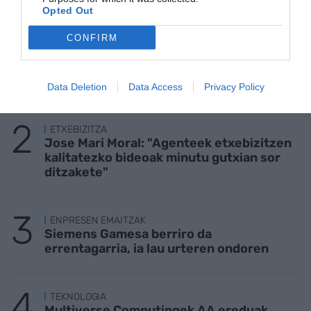
Opted Out
CONFIRM
KIROLA
Trainerua uretaratzea, urte osoko gastua
Data Deletion
Data Access
Privacy Policy
ETXEBIZITZA
Jose Mari Moral: "Agenteek etxebizitzen
kalitatezko bideoak minutu gutxian sor
ditzakete"
ENPRESEN EMAITZAK
Siemens Gamesa berriro da
errentagarria, ia lau urteren ondoren
TEKNOLOGIA
Multiverse Computingek AA ereduak