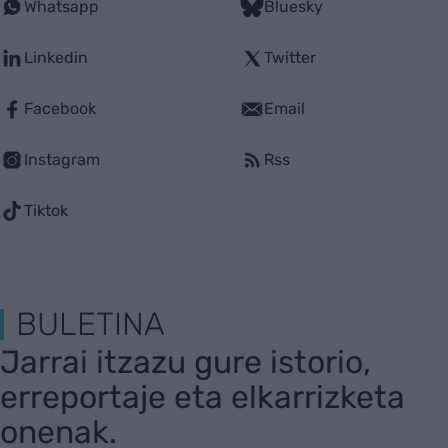
Whatsapp
Bluesky
Linkedin
Twitter
Facebook
Email
Instagram
Rss
Tiktok
BULETINA
Jarrai itzazu gure istorio,
erreportaje eta elkarrizketa
onenak.