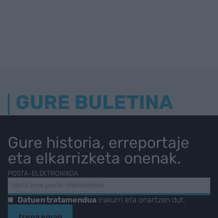
GURE BULETINA
Gure historia, erreportaje
eta elkarrizketa onenak.
POSTA-ELEKTRONIKOA
Datuen tratamendua
irakurri eta onartzen dut.
Izena eman