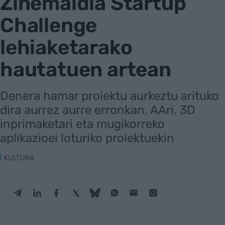
Zinemaldia Startup
Challenge
lehiaketarako
hautatuen artean
Denera hamar proiektu aurkeztu arituko
dira aurrez aurre erronkan, AAri, 3D
inprimaketari eta mugikorreko
aplikazioei loturiko proiektuekin
KULTURA