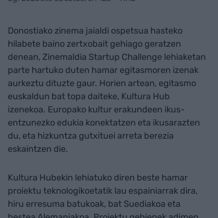
Donostiako zinema jaialdi ospetsua hasteko
hilabete baino zertxobait gehiago geratzen
denean, Zinemaldia Startup Challenge lehiaketan
parte hartuko duten hamar egitasmoren izenak
aurkeztu dituzte gaur. Horien artean, egitasmo
euskaldun bat topa daiteke, Kultura Hub
izenekoa. Europako kultur erakundeen ikus-
entzunezko edukia konektatzen eta ikusarazten
du, eta hizkuntza gutxituei arreta berezia
eskaintzen die.
Kultura Hubekin lehiatuko diren beste hamar
proiektu teknologikoetatik lau espainiarrak dira,
hiru erresuma batukoak, bat Suediakoa eta
bestea Alemaniakoa. Proiektu gehienek adimen