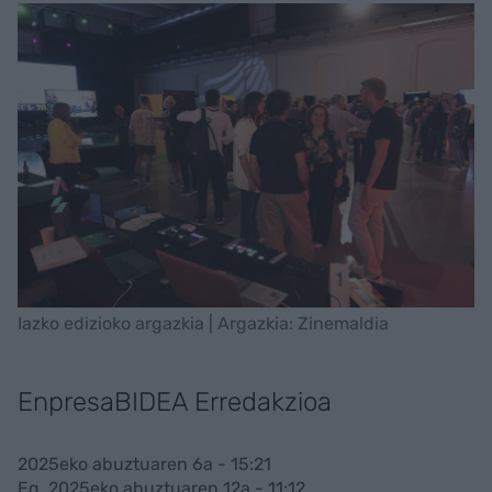
Iazko edizioko argazkia | Argazkia: Zinemaldia
EnpresaBIDEA Erredakzioa
2025eko abuztuaren 6a - 15:21
Eg. 2025eko abuztuaren 12a - 11:12