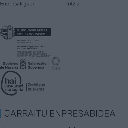
Enpresak gaur
Iritzia
JARRAITU ENPRESABIDEA