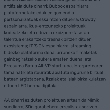
artifiziala dute oinarri: Bubbok espainiarra,
plataformetako edukien gomendio
pertsonalizatuak eskaintzen dituena; Crowdy
espainiarra, ikus-entzunezko proiektuak
kudeatzeko eta edozein ekoizpen-fasetan
talentua erakartzeko tresnak biltzen dituen
ekosistema; IT 'S ON espainiarra, streaming
bidezko plataforma dena, urruneko filmaketak
gainbegiratzeko aukera ematen duena; eta
Erresuma Batua All-VP start-upa, interpretearen
tamainatik eta itxuratik abiatuta ingurune birtual
batean argiztapena, itzalak eta islak birkalkulatzen
dituen LED horma digitala.
AA oinarri ez duten proiektuen artean da Mimik
suediarra, 3Dn gorabehera errealistak sortzen