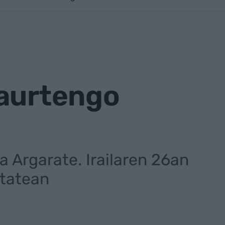
 aurtengo
a Argarate. Irailaren 26an
ltatean