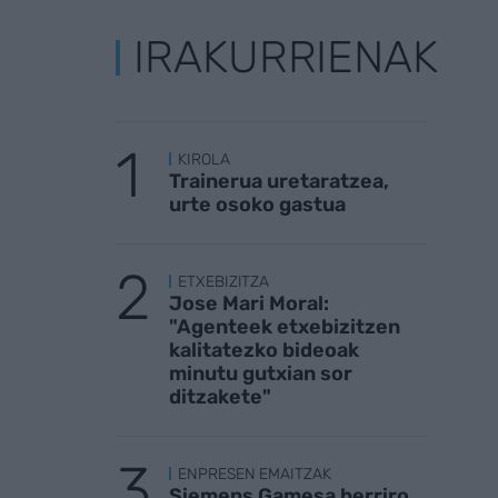
IRAKURRIENAK
KIROLA
Trainerua uretaratzea,
urte osoko gastua
ETXEBIZITZA
Jose Mari Moral:
"Agenteek etxebizitzen
kalitatezko bideoak
minutu gutxian sor
ditzakete"
ENPRESEN EMAITZAK
Siemens Gamesa berriro