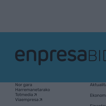
EnpresaBIDEA
Nor gara
Aktualit
Harremanetarako
Totmedia
Ekonom
Viaempresa