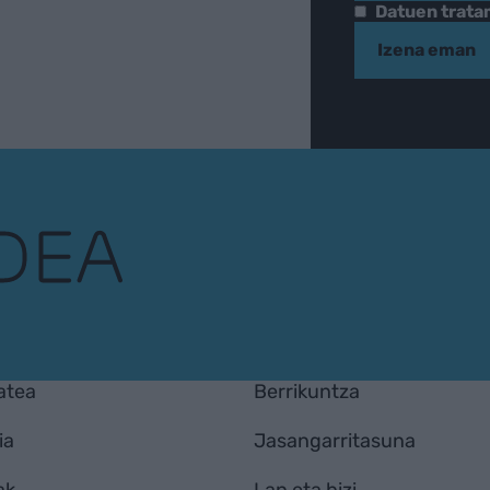
Datuen trat
Izena eman
atea
Berrikuntza
ia
Jasangarritasuna