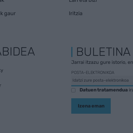
ak
Lan eta bizi
k gaur
Iritzia
ABIDEA
BULETINA
Jarrai itzazu gure istorio, e
ky
POSTA-ELEKTRONIKOA
r
Datuen tratamendua
ir
Izena eman