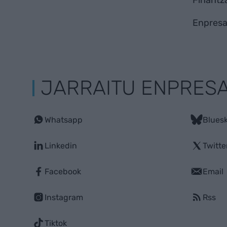
Finantz
Enpresa
JARRAITU ENPRES
Whatsapp
Blues
Linkedin
Twitte
Facebook
Email
Instagram
Rss
Tiktok