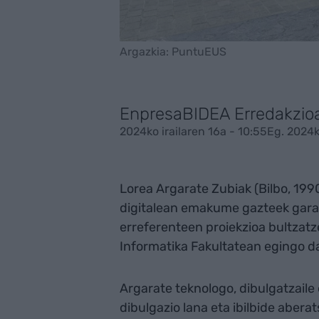
Argazkia: PuntuEUS
EnpresaBIDEA Erredakzio
2024ko irailaren 16a - 10:55
Eg. 2024k
Lorea Argarate Zubiak (Bilbo, 199
digitalean emakume gazteek gara
erreferenteen proiekzioa bultzatze
Informatika Fakultatean egingo da
Argarate teknologo, dibulgatzaile 
dibulgazio lana eta ibilbide aber