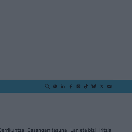
Berrikuntza
Jasangarritasuna
Lan eta bizi
Iritzia