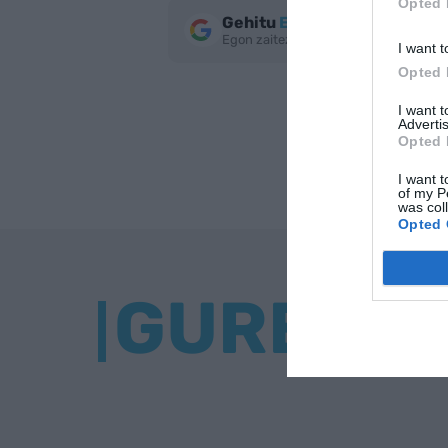
Opted 
Gehitu
EnpresaBIDEA
Google
Egon zaitez azken berriekin informa
I want t
Opted 
I want 
Advertis
Opted 
I want t
of my P
was col
Opted 
GURE BU