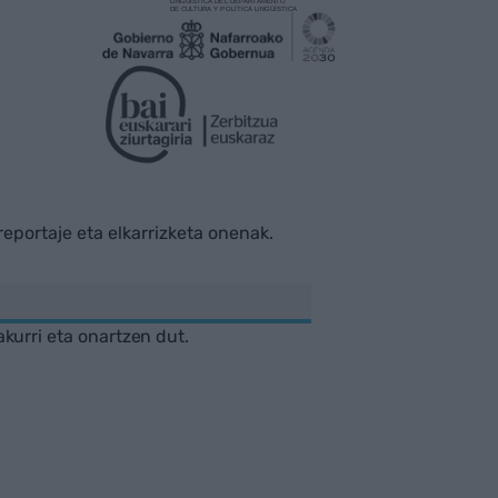
rreportaje eta elkarrizketa onenak.
akurri eta onartzen dut.