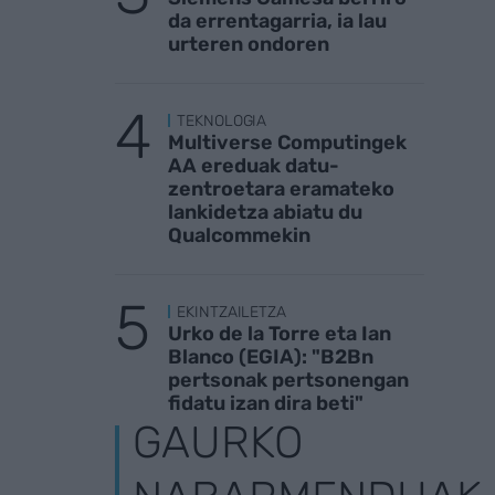
da errentagarria, ia lau
urteren ondoren
TEKNOLOGIA
Multiverse Computingek
AA ereduak datu-
zentroetara eramateko
lankidetza abiatu du
Qualcommekin
EKINTZAILETZA
Urko de la Torre eta Ian
Blanco (EGIA): "B2Bn
pertsonak pertsonengan
fidatu izan dira beti"
GAURKO