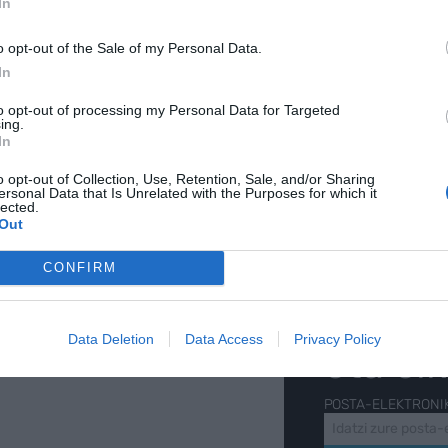
In
-ren iturri hobetsi gisa doan
AKTIBATU ORAIN
tuta
o opt-out of the Sale of my Personal Data.
In
to opt-out of processing my Personal Data for Targeted
ing.
In
o opt-out of Collection, Use, Retention, Sale, and/or Sharing
ersonal Data that Is Unrelated with the Purposes for which it
lected.
Out
CONFIRM
LETINA
Gure h
Data Deletion
Data Access
Privacy Policy
eta el
POSTA-ELEKTRONI