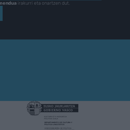
amendua
irakurri eta onartzen dut.