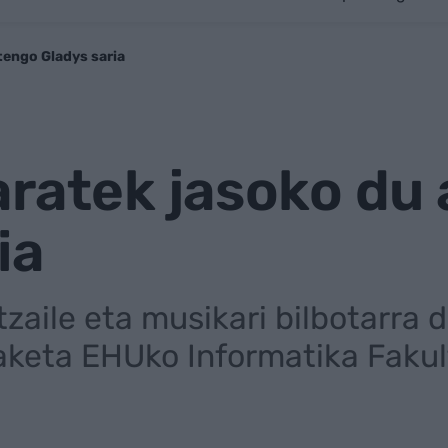
tengo Gladys saria
aratek jasoko du
ia
zaile eta musikari bilbotarra d
aketa EHUko Informatika Faku