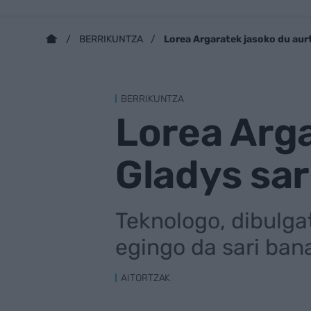
Lorea Argaratek jasoko du aur
BERRIKUNTZA
BERRIKUNTZA
Lorea Arg
Gladys sar
Teknologo, dibulgat
egingo da sari ban
AITORTZAK