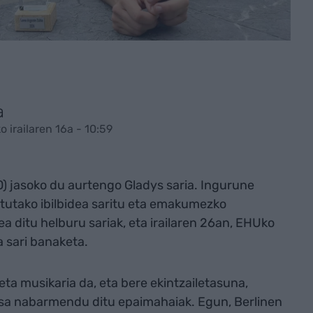
a
o irailaren 16a - 10:59
0) jasoko du aurtengo Gladys saria. Ingurune
tutako ibilbidea saritu eta emakumezko
a ditu helburu sariak, eta irailaren 26an, EHUko
 sari banaketa.
eta musikaria da, eta bere ekintzailetasuna,
atsa nabarmendu ditu epaimahaiak. Egun, Berlinen