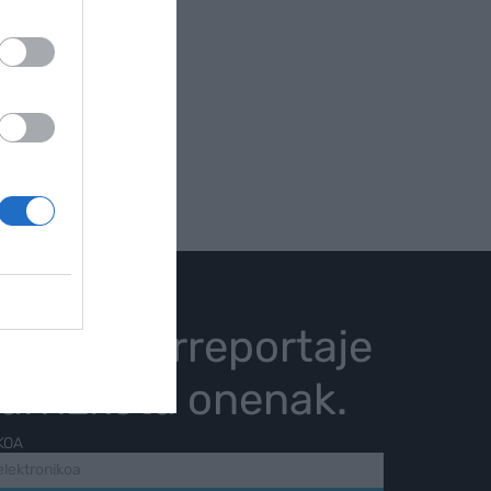
istoria, erreportaje
karrizketa onenak.
KOA