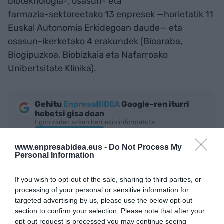
bioteknologia-, osasun- eta
farmazia-sektoreetako 13 enpresek —horietatik 11
Euskal Autonomia Erkidegoan daude— eta
osasun-ikerketako 4 erakundek (Bioaraba,
Biogipuzkoa, Biobizkaia eta Nafarroako
Unibertsitate Klinika).
Gehitu
EnpresaBIDEA
Google-ren iturri
hobetsi gisa doan
Egon zaitez azken berriekin informatuta
AKTIBATU ORAIN
www.enpresabidea.eus -
Do Not Process My
Personal Information
If you wish to opt-out of the sale, sharing to third parties, or
processing of your personal or sensitive information for
targeted advertising by us, please use the below opt-out
section to confirm your selection. Please note that after your
opt-out request is processed you may continue seeing