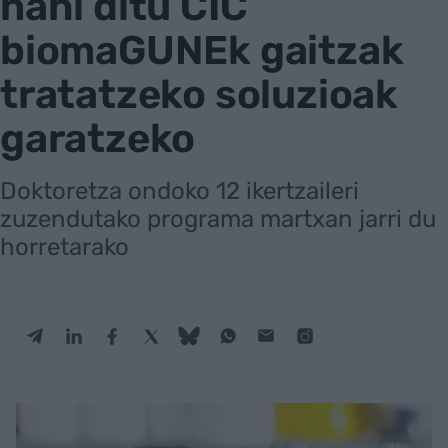
nahi ditu CIC
biomaGUNEk gaitzak
tratatzeko soluzioak
garatzeko
Doktoretza ondoko 12 ikertzaileri
zuzendutako programa martxan jarri du
horretarako