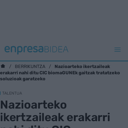
Nazioarteko ikertzaileak
BERRIKUNTZA
erakarri nahi ditu CIC biomaGUNEk gaitzak tratatzeko
soluzioak garatzeko
TALENTUA
Nazioarteko
ikertzaileak erakarri