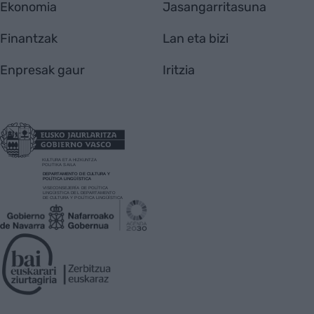
Ekonomia
Jasangarritasuna
Finantzak
Lan eta bizi
Enpresak gaur
Iritzia