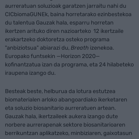
aurreratuan soluzioak garatzen jarraitu nahi du
CICbiomaGUNEk, baina horretarako ezinbestekoa
du talentua Gauzak hala, esparru horretan
ikertzen arituko diren nazioarteko 12 ikertzaile
erakartzeko doktoretza osteko programa
"anbiziotsua" abiarazi du,
Breath
izenekoa.
Europako funtsekin —Horizon 2020—
kofinantzatua izan da programa, eta 24 hilabeteko
iraupena izango du.
Besteak beste, helburua da lotura estutzea
biomaterialen arloko abangoardiako ikerketaren
eta soluzio biosanitario aurreratuen artean.
Gauzak hala, ikertzaileek aukera izango dute
norbere aurrerapenak sektore biosanitarioaren
berrikuntzan aplikatzeko, minbiziaren, gaixotasun