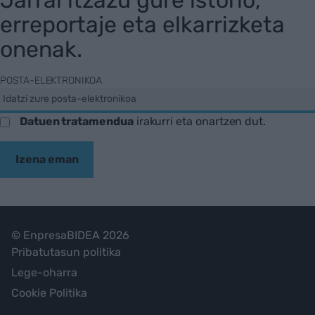
Jarrai itzazu gure istorio,
erreportaje eta elkarrizketa
onenak.
POSTA-ELEKTRONIKOA
Datuen tratamendua
irakurri eta onartzen dut.
Izena eman
© EnpresaBIDEA 2026
Pribatutasun politika
Lege-oharra
Cookie Politika