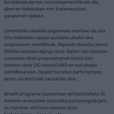
kardiobaskularren, neurodegeneratiboen eta
abarren detekzioan zein tratamenduan
garapenak egiteko.
Lehenbiziko deialdia dagoeneko martxan da, eta
hiru hilabeteko epean aurkeztu ahalko dira
proposamen zientifikoak. Bigarren deialdia, berriz,
2026ko azaroan egingo dute. Baten zein bestean
aurkezten diren proposamenek lotura izan
beharko dute CIC biomaGUNEren estrategia
zientifikoarekin. Deialdi horretan parte hartzen
duten sei ikertzaile hautatuko dira.
Breath programa nazioartean aintzatetsitako 12
ikerketa-erakundek osatutako partzuergoak jarri
du martxan, eta hura osatzen dute