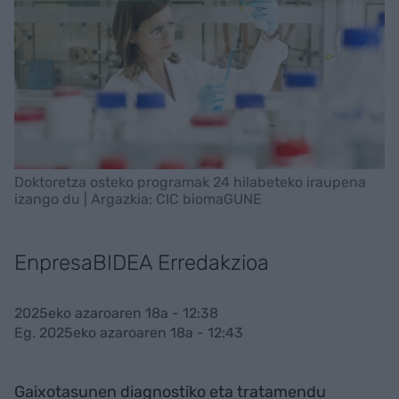
Doktoretza osteko programak 24 hilabeteko iraupena
izango du | Argazkia: CIC biomaGUNE
EnpresaBIDEA Erredakzioa
2025eko azaroaren 18a - 12:38
Eg. 2025eko azaroaren 18a - 12:43
Gaixotasunen diagnostiko eta tratamendu