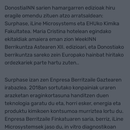
DonostiaINN sarien hamargarren edizioak hiru
eragile omendu zituen atzo arratsaldean:
Surphase, iLine Microsystems eta EHUko Kimika
Fakultatea. Maria Cristina hotelean egindako
ekitaldiak amaiera eman zion WeekINN
Berrikuntza Astearen XII. edizioari, eta Donostiako
berrikuntza sareko zein Europako hainbat hiritako
ordezkariek parte hartu zuten..
Surphase izan zen Enpresa Berritzaile Gaztearen
irabazlea. 2018an sortutako konpainiak uraren
arazketan eraginkortasuna handitzen duen
teknologia garatu du eta, horri esker, energia eta
produktu kimikoen kontsumoa murriztea lortu du.
Enpresa Berritzaile Finkatuaren saria, berriz, iLine
Microsystemsek jaso du, in vitro diagnostikoan