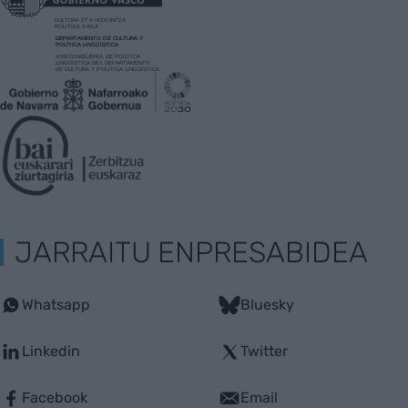
JARRAITU ENPRESABIDEA
Whatsapp
Bluesky
Linkedin
Twitter
Facebook
Email