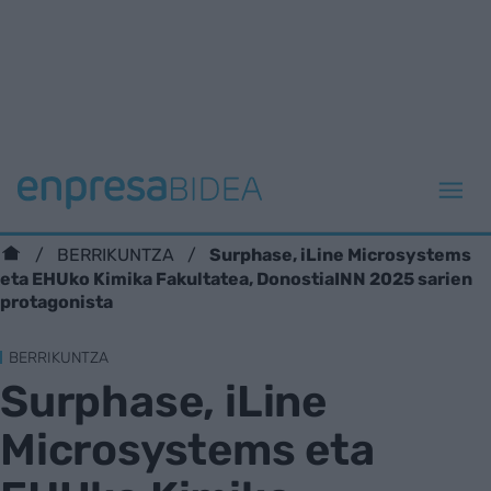
Surphase, iLine Microsystems
BERRIKUNTZA
eta EHUko Kimika Fakultatea, DonostiaINN 2025 sarien
protagonista
BERRIKUNTZA
Surphase, iLine
Microsystems eta