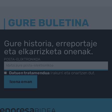
GURE BULETINA
Gure historia, erreportaje
eta elkarrizketa onenak.
POSTA-ELEKTRONIKOA
Datuen tratamendua
irakurri eta onartzen dut.
Izena eman