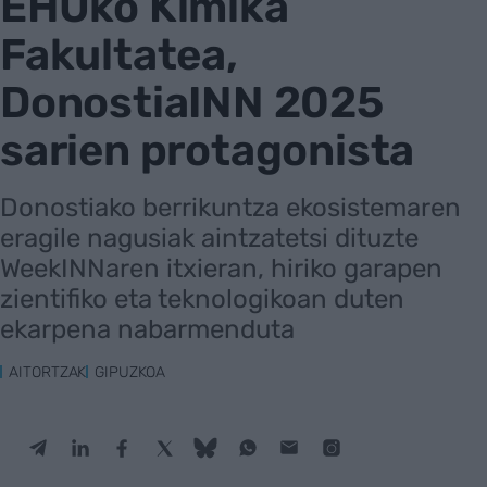
EHUko Kimika
Fakultatea,
DonostiaINN 2025
sarien protagonista
Donostiako berrikuntza ekosistemaren
eragile nagusiak aintzatetsi dituzte
WeekINNaren itxieran, hiriko garapen
zientifiko eta teknologikoan duten
ekarpena nabarmenduta
AITORTZAK
GIPUZKOA