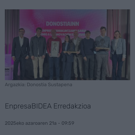
Argazkia: Donostia Sustapena
EnpresaBIDEA Erredakzioa
2025eko azaroaren 21a - 09:59