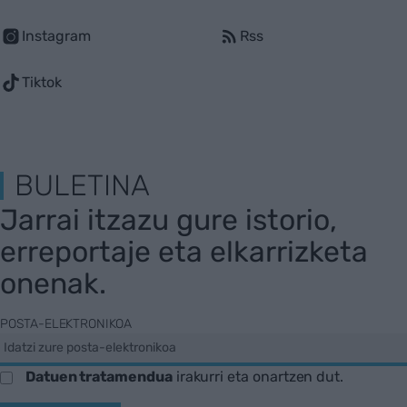
Instagram
Rss
Tiktok
BULETINA
Jarrai itzazu gure istorio,
erreportaje eta elkarrizketa
onenak.
POSTA-ELEKTRONIKOA
Datuen tratamendua
irakurri eta onartzen dut.