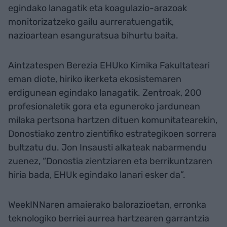
egindako lanagatik eta koagulazio-arazoak
monitorizatzeko gailu aurreratuengatik,
nazioartean esanguratsua bihurtu baita.
Aintzatespen Berezia EHUko Kimika Fakultateari
eman diote, hiriko ikerketa ekosistemaren
erdigunean egindako lanagatik. Zentroak, 200
profesionaletik gora eta eguneroko jardunean
milaka pertsona hartzen dituen komunitatearekin,
Donostiako zentro zientifiko estrategikoen sorrera
bultzatu du. Jon Insausti alkateak nabarmendu
zuenez, “Donostia zientziaren eta berrikuntzaren
hiria bada, EHUk egindako lanari esker da”.
WeekINNaren amaierako balorazioetan, erronka
teknologiko berriei aurrea hartzearen garrantzia