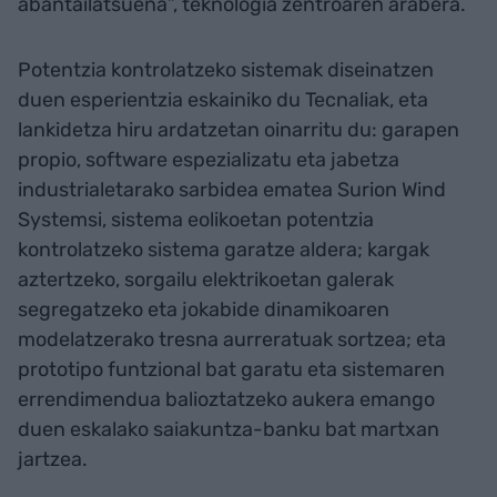
abantailatsuena”, teknologia zentroaren arabera.
Potentzia kontrolatzeko sistemak diseinatzen
duen esperientzia eskainiko du Tecnaliak, eta
lankidetza hiru ardatzetan oinarritu du: garapen
propio, software espezializatu eta jabetza
industrialetarako sarbidea ematea Surion Wind
Systemsi, sistema eolikoetan potentzia
kontrolatzeko sistema garatze aldera; kargak
aztertzeko, sorgailu elektrikoetan galerak
segregatzeko eta jokabide dinamikoaren
modelatzerako tresna aurreratuak sortzea; eta
prototipo funtzional bat garatu eta sistemaren
errendimendua balioztatzeko aukera emango
duen eskalako saiakuntza-banku bat martxan
jartzea.