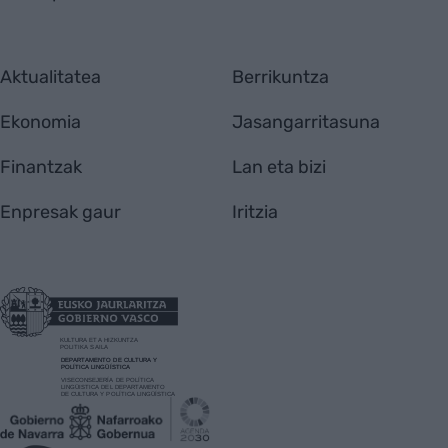
Aktualitatea
Berrikuntza
Ekonomia
Jasangarritasuna
Finantzak
Lan eta bizi
Enpresak gaur
Iritzia