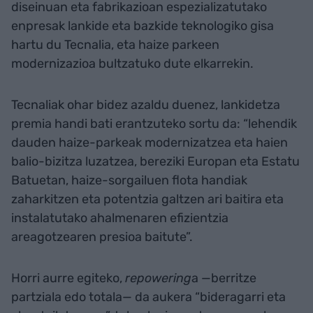
diseinuan eta fabrikazioan espezializatutako
enpresak lankide eta bazkide teknologiko gisa
hartu du Tecnalia, eta haize parkeen
modernizazioa bultzatuko dute elkarrekin.
Tecnaliak ohar bidez azaldu duenez, lankidetza
premia handi bati erantzuteko sortu da: “lehendik
dauden haize-parkeak modernizatzea eta haien
balio-bizitza luzatzea, bereziki Europan eta Estatu
Batuetan, haize-sorgailuen flota handiak
zaharkitzen eta potentzia galtzen ari baitira eta
instalatutako ahalmenaren efizientzia
areagotzearen presioa baitute”.
Horri aurre egiteko,
repowering
a —berritze
partziala edo totala— da aukera “bideragarri eta