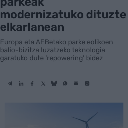
parkeak
modernizatuko dituzte
elkarlanean
Europa eta AEBetako parke eolikoen
balio-bizitza luzatzeko teknologia
garatuko dute 'repowering' bidez