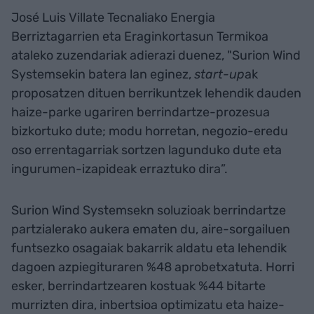
José Luis Villate Tecnaliako Energia
Berriztagarrien eta Eraginkortasun Termikoa
ataleko zuzendariak adierazi duenez, "Surion Wind
Systemsekin batera lan eginez,
start-up
ak
proposatzen dituen berrikuntzek lehendik dauden
haize-parke ugariren berrindartze-prozesua
bizkortuko dute; modu horretan, negozio-eredu
oso errentagarriak sortzen lagunduko dute eta
ingurumen-izapideak erraztuko dira”.
Surion Wind Systemsekn soluzioak berrindartze
partzialerako aukera ematen du, aire-sorgailuen
funtsezko osagaiak bakarrik aldatu eta lehendik
dagoen azpiegituraren %48 aprobetxatuta. Horri
esker, berrindartzearen kostuak %44 bitarte
murrizten dira, inbertsioa optimizatu eta haize-