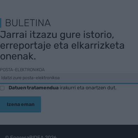
BULETINA
Jarrai itzazu gure istorio,
erreportaje eta elkarrizketa
onenak.
POSTA-ELEKTRONIKOA
Datuen tratamendua
irakurri eta onartzen dut.
Izena eman
© EnpresaBIDEA 2026