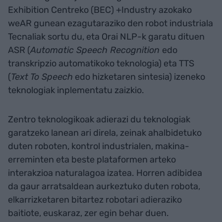
Exhibition Centreko (BEC) +Industry azokako
weAR gunean ezagutaraziko den robot industriala
Tecnaliak sortu du, eta Orai NLP-k garatu dituen
ASR (
Automatic Speech Recognition
edo
transkripzio automatikoko teknologia) eta TTS
(
Text To Speech
edo hizketaren sintesia) izeneko
teknologiak inplementatu zaizkio.
Zentro teknologikoak adierazi du teknologiak
garatzeko lanean ari direla, zeinak ahalbidetuko
duten roboten, kontrol industrialen, makina-
erreminten eta beste plataformen arteko
interakzioa naturalagoa izatea. Horren adibidea
da gaur arratsaldean aurkeztuko duten robota,
elkarrizketaren bitartez robotari adieraziko
baitiote, euskaraz, zer egin behar duen.