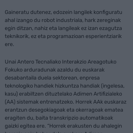
Gaineratu dutenez, edozein langilek konfiguratu
ahal izango du robot industriala, hark zereginak
egin ditzan, nahiz eta langileak ez izan ezagutza
teknikorik, ez eta programazioan esperientziarik
ere.
Unai Antero Tecnaliako Interakzio Areagotuko
Fokuko arduradunak azaldu du euskarak
desabantaila duela sektorean, enpresa
teknologiko handiek hizkuntza handiak (ingelesa,
kasu) erabiltzen dituztelako Adimen Artifizialeko
(AA) sistemak entrenatzeko. Horrek AAk euskaraz
erantzun desegokiagoak eta okerragoak ematea
eragiten du, baita transkripzio automatikoak
gaizki egitea ere. “Horrek erakusten du ahalegin