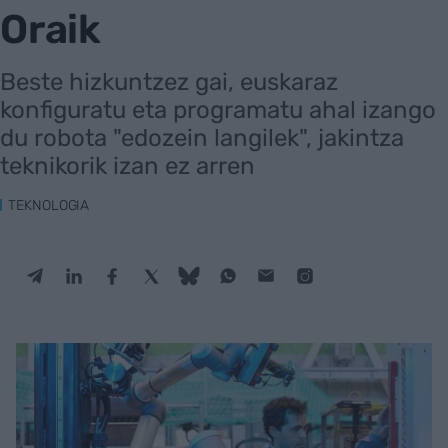
Oraik
Beste hizkuntzez gai, euskaraz
konfiguratu eta programatu ahal izango
du robota "edozein langilek", jakintza
teknikorik izan ez arren
TEKNOLOGIA