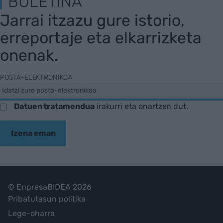
BULETINA
Jarrai itzazu gure istorio,
erreportaje eta elkarrizketa
onenak.
POSTA-ELEKTRONIKOA
Datuen tratamendua
irakurri eta onartzen dut.
Izena eman
© EnpresaBIDEA 2026
Pribatutasun politika
Lege-oharra