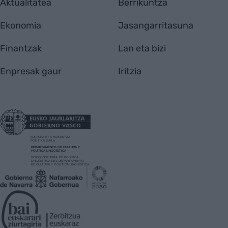
Aktualitatea
Berrikuntza
Ekonomia
Jasangarritasuna
Finantzak
Lan eta bizi
Enpresak gaur
Iritzia