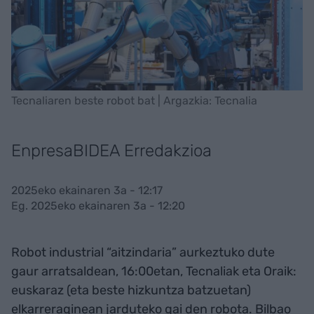
Tecnaliaren beste robot bat | Argazkia: Tecnalia
EnpresaBIDEA Erredakzioa
2025eko ekainaren 3a - 12:17
Eg. 2025eko ekainaren 3a - 12:20
Robot industrial “aitzindaria” aurkeztuko dute
gaur arratsaldean, 16:00etan, Tecnaliak eta Oraik:
euskaraz (eta beste hizkuntza batzuetan)
elkarreraginean jarduteko gai den robota. Bilbao