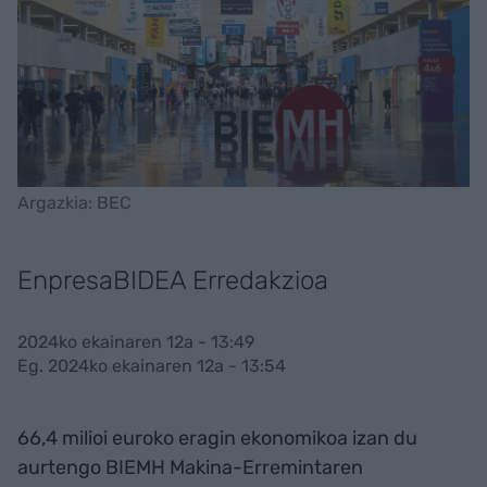
Argazkia: BEC
EnpresaBIDEA Erredakzioa
2024ko ekainaren 12a - 13:49
Eg. 2024ko ekainaren 12a - 13:54
66,4 milioi euroko eragin ekonomikoa izan du
aurtengo BIEMH Makina-Erremintaren