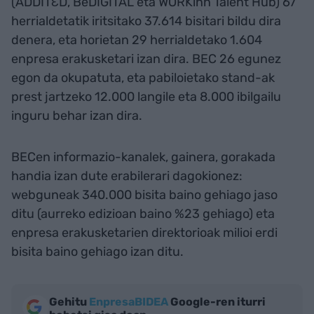
(ADDITƐD, BeDIGITAL eta WORKinn Talent Hub) 67
herrialdetatik iritsitako 37.614 bisitari bildu dira
denera, eta horietan 29 herrialdetako 1.604
enpresa erakusketari izan dira. BEC 26 egunez
egon da okupatuta, eta pabiloietako stand-ak
prest jartzeko 12.000 langile eta 8.000 ibilgailu
inguru behar izan dira.
BECen informazio-kanalek, gainera, gorakada
handia izan dute erabilerari dagokionez:
webguneak 340.000 bisita baino gehiago jaso
ditu (aurreko edizioan baino %23 gehiago) eta
enpresa erakusketarien direktorioak milioi erdi
bisita baino gehiago izan ditu.
Gehitu
EnpresaBIDEA
Google-ren iturri