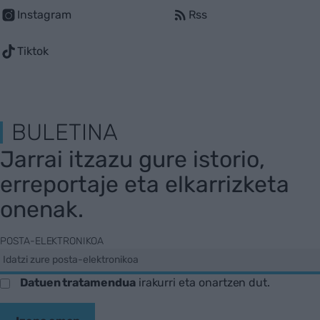
Instagram
Rss
Tiktok
BULETINA
Jarrai itzazu gure istorio,
erreportaje eta elkarrizketa
onenak.
POSTA-ELEKTRONIKOA
Datuen tratamendua
irakurri eta onartzen dut.