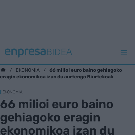
66 milioi euro baino gehiagoko
EKONOMIA
eragin ekonomikoa izan du aurtengo Biurtekoak
EKONOMIA
66 milioi euro baino
gehiagoko eragin
ekonomikoa izan du