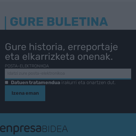
GURE BULETINA
Gure historia, erreportaje
eta elkarrizketa onenak.
POSTA-ELEKTRONIKOA
Datuen tratamendua
irakurri eta onartzen dut.
Izena eman