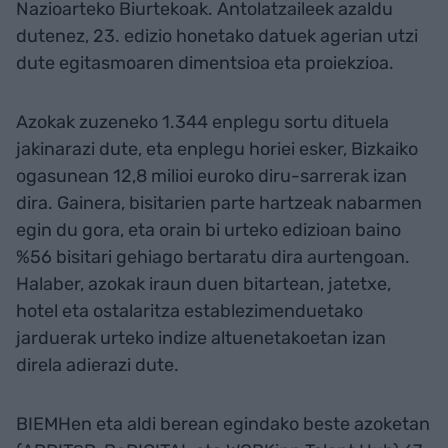
Nazioarteko Biurtekoak. Antolatzaileek azaldu
dutenez, 23. edizio honetako datuek agerian utzi
dute egitasmoaren dimentsioa eta proiekzioa.
Azokak zuzeneko 1.344 enplegu sortu dituela
jakinarazi dute, eta enplegu horiei esker, Bizkaiko
ogasunean 12,8 milioi euroko diru-sarrerak izan
dira. Gainera, bisitarien parte hartzeak nabarmen
egin du gora, eta orain bi urteko edizioan baino
%56 bisitari gehiago bertaratu dira aurtengoan.
Halaber, azokak iraun duen bitartean, jatetxe,
hotel eta ostalaritza establezimenduetako
jarduerak urteko indize altuenetakoetan izan
direla adierazi dute.
BIEMHen eta aldi berean egindako beste azoketan