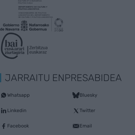
JARRAITU ENPRESABIDEA
Whatsapp
Bluesky
Linkedin
Twitter
Facebook
Email