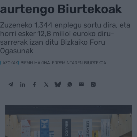
aurtengo Biurtekoak
Zuzeneko 1.344 enplegu sortu dira, eta
horri esker 12,8 milioi euroko diru-
sarrerak izan ditu Bizkaiko Foru
Ogasunak
AZOKAK
BIEMH MAKINA-ERREMINTAREN BIURTEKOA