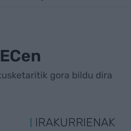
BECen
sketaritik gora bildu dira
IRAKURRIENAK