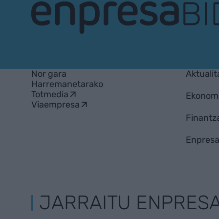
EnpresaBIDEA
Nor gara
Aktualit
Harremanetarako
Totmedia
Ekonom
Viaempresa
Finantz
Enpresa
JARRAITU ENPRES