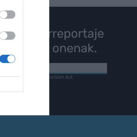
istoria, erreportaje
karrizketa onenak.
KOA
amendua
irakurri eta onartzen dut.