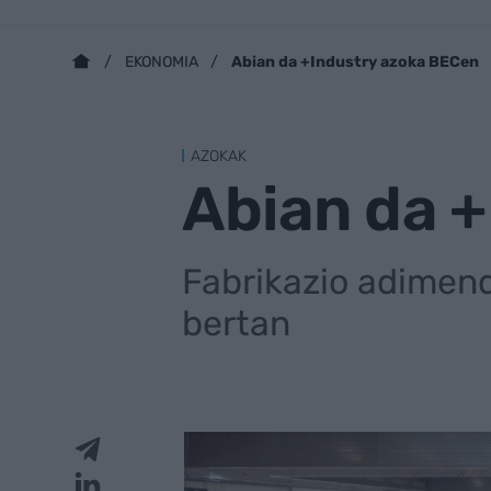
Abian da +Industry azoka BECen
EKONOMIA
AZOKAK
Abian da 
Fabrikazio adimend
bertan