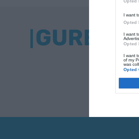
Opted 
I want t
Opted 
GURE BU
I want 
Advertis
Opted 
I want t
of my P
was col
Opted 