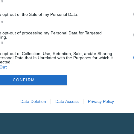
In
o opt-out of the Sale of my Personal Data.
In
LETINA
Gure h
to opt-out of processing my Personal Data for Targeted
ing.
In
eta el
o opt-out of Collection, Use, Retention, Sale, and/or Sharing
ersonal Data that Is Unrelated with the Purposes for which it
POSTA-ELEKTRONI
lected.
Out
Datuen trat
CONFIRM
Izena eman
Data Deletion
Data Access
Privacy Policy