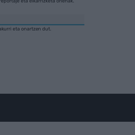
rreportaje eta elkarrizketa onenak.
akurri eta onartzen dut.