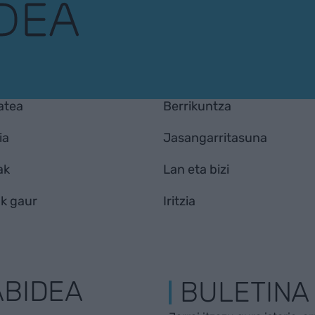
atea
Berrikuntza
ia
Jasangarritasuna
ak
Lan eta bizi
k gaur
Iritzia
ABIDEA
BULETINA