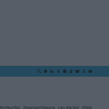
Berrikuntza
Jasangarritasuna
Lan eta bizi
Iritzia