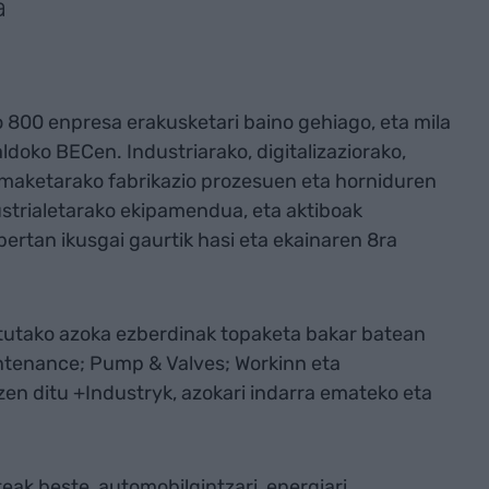
a
 800 enpresa erakusketari baino gehiago, eta mila
ldoko BECen. Industriarako, digitalizaziorako,
rimaketarako fabrikazio prozesuen eta horniduren
ustrialetarako ekipamendua, eta aktiboak
ertan ikusgai gaurtik hasi eta ekainaren 8ra
 lotutako azoka ezberdinak topaketa bakar batean
aintenance; Pump & Valves; Workinn eta
en ditu +Industryk, azokari indarra emateko eta
ak beste, automobilgintzari, energiari,