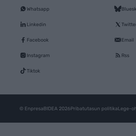
Whatsapp
Blues
Linkedin
Twitte
Facebook
Email
Instagram
Rss
Tiktok
© EnpresaBIDEA 2026
Pribatutasun politika
Lege-oh