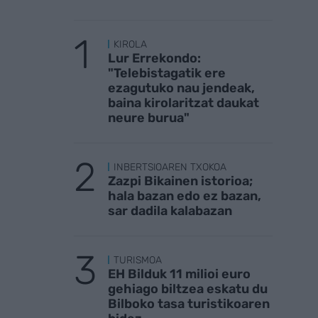
KIROLA
Lur Errekondo:
"Telebistagatik ere
ezagutuko nau jendeak,
baina kirolaritzat daukat
neure burua"
INBERTSIOAREN TXOKOA
Zazpi Bikainen istorioa;
hala bazan edo ez bazan,
sar dadila kalabazan
TURISMOA
EH Bilduk 11 milioi euro
gehiago biltzea eskatu du
Bilboko tasa turistikoaren