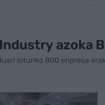
+Industry azoka 
uari loturiko 800 enpresa eraku