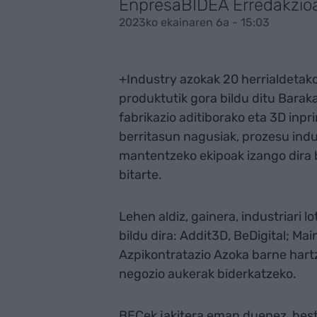
EnpresaBIDEA Erredakzio
2023ko ekainaren 6a - 15:03
+Industry azokak 20 herrialdetako
produktutik gora bildu ditu Baraka
fabrikazio aditiborako eta 3D inp
berritasun nagusiak, prozesu ind
mantentzeko ekipoak izango dira b
bitarte.
Lehen aldiz, gainera, industriari
bildu dira: Addit3D, BeDigital; M
Azpikontratazio Azoka barne hartz
negozio aukerak biderkatzeko.
BECek jakitera eman duenez, beste