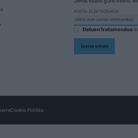
Jarrai itzazu gure istorio, e
ky
POSTA-ELEKTRONIKOA
r
Datuen tratamendua
ir
Izena eman
arra
Cookie Politika