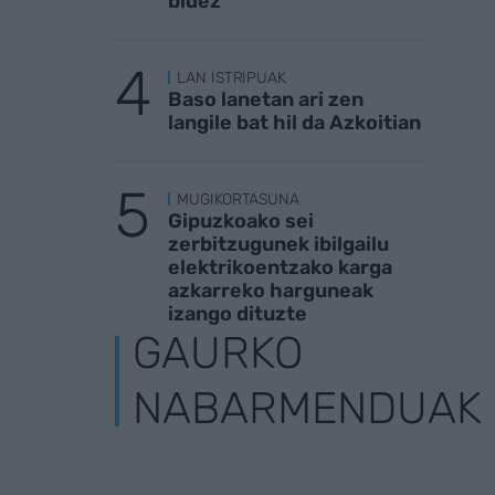
bidez
LAN ISTRIPUAK
Baso lanetan ari zen
langile bat hil da Azkoitian
MUGIKORTASUNA
Gipuzkoako sei
zerbitzugunek ibilgailu
elektrikoentzako karga
azkarreko harguneak
izango dituzte
GAURKO
NABARMENDUAK