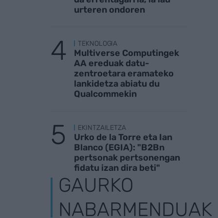
urteren ondoren
TEKNOLOGIA
Multiverse Computingek
AA ereduak datu-
zentroetara eramateko
lankidetza abiatu du
Qualcommekin
EKINTZAILETZA
Urko de la Torre eta Ian
Blanco (EGIA): "B2Bn
pertsonak pertsonengan
fidatu izan dira beti"
GAURKO
NABARMENDUAK