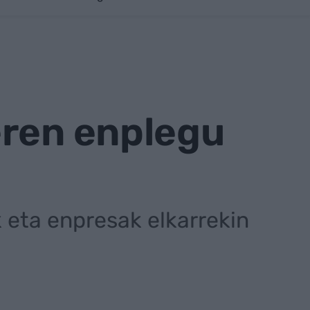
eren enplegu
k eta enpresak elkarrekin