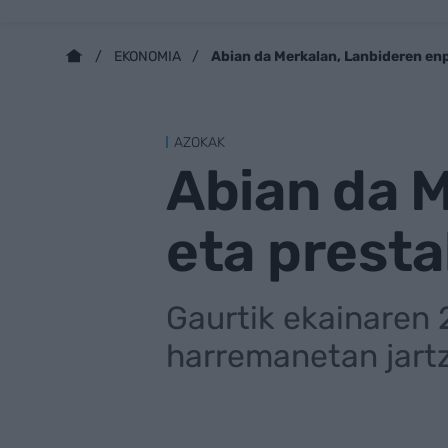
Abian da Merkalan, Lanbideren en
EKONOMIA
AZOKAK
Abian da 
eta prest
Gaurtik ekainaren 2
harremanetan jart