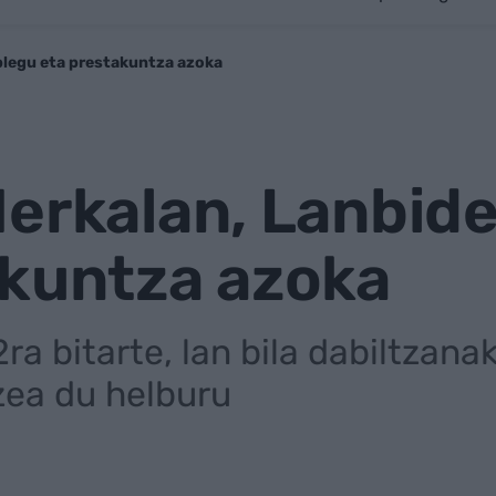
plegu eta prestakuntza azoka
Merkalan, Lanbid
akuntza azoka
ra bitarte, lan bila dabiltzana
zea du helburu