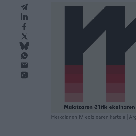
Merkalanen IV. edizioaren kartela | A