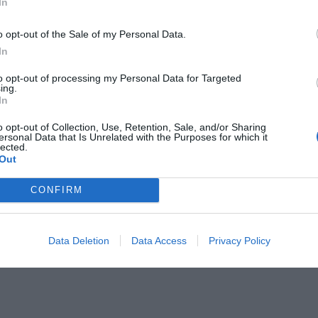
In
o opt-out of the Sale of my Personal Data.
In
to opt-out of processing my Personal Data for Targeted
ing.
In
o opt-out of Collection, Use, Retention, Sale, and/or Sharing
ersonal Data that Is Unrelated with the Purposes for which it
lected.
Out
CONFIRM
Data Deletion
Data Access
Privacy Policy