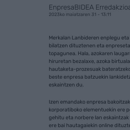
EnpresaBIDEA Erredakzio
2023ko maiatzaren 31 - 13:11
Merkalan Lanbideren enplegu eta 
bilatzen dituztenen eta enpreseta
topagunea. Hala, azokaren laugarr
hiruretan bezalaxe, azoka birtual
hautaketa-prozesuak bateratzeko,
beste enpresa batzuekin lankidetz
eskaintzen du.
Izen emandako enpresa bakoitzak b
korporatiboko elementuekin ere p
gehitu eta norbere lan eskaintzak
ere bai hautagaiekin online dituzt