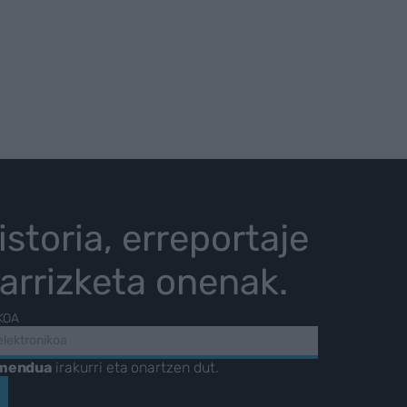
istoria, erreportaje
karrizketa onenak.
KOA
amendua
irakurri eta onartzen dut.