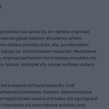
a
prestakuntza azoka da, lan egiteko enpresak
rako langileak bilatzen dituztenen arteko
en edizioa antolatu dute, eta, aurreko azken
a izango da. Antolatzaileen esanetan, Merkalanek
 enpresei pertsonen kontratazioa errazteko eta
a-bideak, sinergiak eta sareak sortzeko aukera
ere espazio birtual propioa du, irudi
ertsonaliza litekeena. Halaber, dokumentazioa
 erregistratzeko aukera ere badu, eta egutegi bat
e hitzorduak eta elkarrizketak antolatu ahal