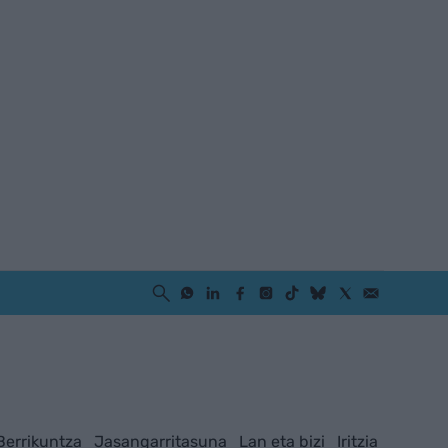
Berrikuntza
Jasangarritasuna
Lan eta bizi
Iritzia