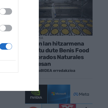
EKONOMIA
Lehen lan hitzarmena
adostu dute Benis Food
Elaborados Naturales
enpresan
EnpresaBIDEA erredakzioa