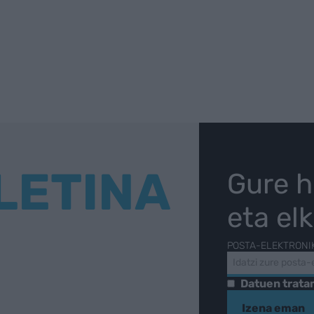
LETINA
Gure h
eta el
POSTA-ELEKTRONI
Datuen trat
Izena eman