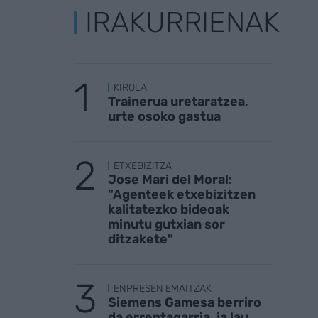
IRAKURRIENAK
KIROLA
Trainerua uretaratzea,
urte osoko gastua
ETXEBIZITZA
Jose Mari del Moral:
"Agenteek etxebizitzen
kalitatezko bideoak
minutu gutxian sor
ditzakete"
ENPRESEN EMAITZAK
Siemens Gamesa berriro
da errentagarria, ia lau