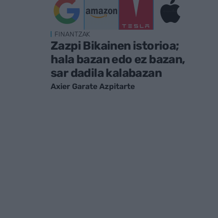
FINANTZAK
Zazpi Bikainen istorioa;
hala bazan edo ez bazan,
sar dadila kalabazan
Axier Garate Azpitarte