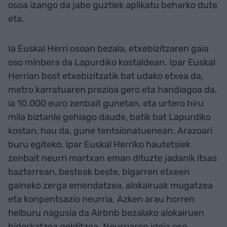
osoa izango da jabe guztiek aplikatu beharko dute
eta.
Ia Euskal Herri osoan bezala, etxebizitzaren gaia
oso minbera da Lapurdiko kostaldean. Ipar Euskal
Herrian bost etxebizitzatik bat udako etxea da,
metro karratuaren prezioa gero eta handiagoa da,
ia 10.000 euro zenbait gunetan, eta urtero hiru
mila biztanle gehiago daude, batik bat Lapurdiko
kostan, hau da, gune tentsionatuenean. Arazoari
buru egiteko, Ipar Euskal Herriko hautetsiek
zenbait neurri martxan eman dituzte jadanik itsas
bazterrean, besteak beste, bigarren etxeen
gaineko zerga emendatzea, alokairuak mugatzea
eta konpentsazio neurria. Azken arau horren
helburu nagusia da Airbnb bezalako alokairuen
biderkatzea gelditzea. Neurriaren ideia oso