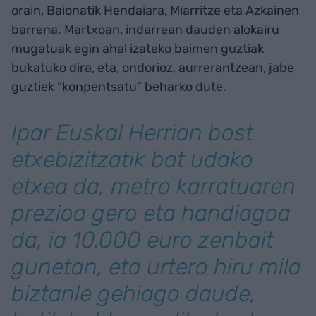
orain, Baionatik Hendaiara, Miarritze eta Azkainen
barrena. Martxoan, indarrean dauden alokairu
mugatuak egin ahal izateko baimen guztiak
bukatuko dira, eta, ondorioz, aurrerantzean, jabe
guztiek “konpentsatu” beharko dute.
Ipar Euskal Herrian bost
etxebizitzatik bat udako
etxea da, metro karratuaren
prezioa gero eta handiagoa
da, ia 10.000 euro zenbait
gunetan, eta urtero hiru mila
biztanle gehiago daude,