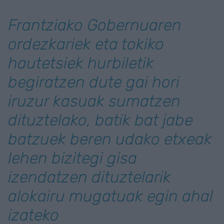
Frantziako Gobernuaren
ordezkariek eta tokiko
hautetsiek hurbiletik
begiratzen dute gai hori
iruzur kasuak sumatzen
dituztelako, batik bat jabe
batzuek beren udako etxeak
lehen bizitegi gisa
izendatzen dituztelarik
alokairu mugatuak egin ahal
izateko