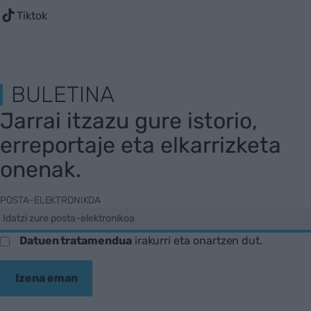
Tiktok
BULETINA
Jarrai itzazu gure istorio,
erreportaje eta elkarrizketa
onenak.
POSTA-ELEKTRONIKOA
Datuen tratamendua
irakurri eta onartzen dut.
Izena eman