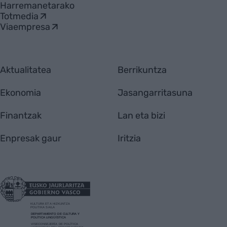
Harremanetarako
Totmedia
Viaempresa
Aktualitatea
Berrikuntza
Ekonomia
Jasangarritasuna
Finantzak
Lan eta bizi
Enpresak gaur
Iritzia