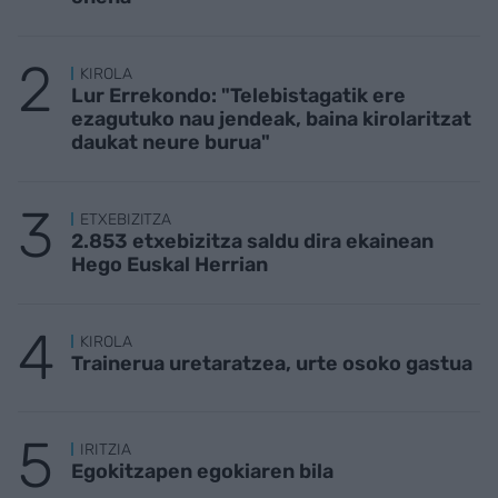
KIROLA
Lur Errekondo: "Telebistagatik ere
ezagutuko nau jendeak, baina kirolaritzat
daukat neure burua"
ETXEBIZITZA
2.853 etxebizitza saldu dira ekainean
Hego Euskal Herrian
KIROLA
Trainerua uretaratzea, urte osoko gastua
IRITZIA
Egokitzapen egokiaren bila