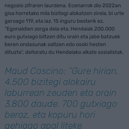
negozio zifraren laurdena. Ecenarrok dio 2022an
gisa horretako mila bizitegi alokatzen zirela, bi urte
geroago 119, eta iaz, 15 inguru besterik ez.
“Egonaldien zerga dela eta, Hendaiak 200.000
euro gutxiago biltzen ditu orain eta jabe batzuek
beren ondasunak saltzen edo osoki hesten
dituzte”, deitoratu du Hendaiako alkate sozialistak.
Maud Cascino: “Gure hirian,
4.500 bizitegi alokairu
laburrean zeuden eta orain
3.800 daude. 700 gutxiago
beraz, eta kopuru hori
gehiago apal liteke