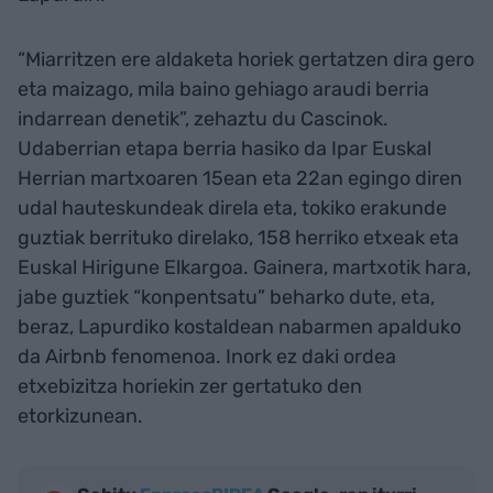
“Miarritzen ere aldaketa horiek gertatzen dira gero
eta maizago, mila baino gehiago araudi berria
indarrean denetik”, zehaztu du Cascinok.
Udaberrian etapa berria hasiko da Ipar Euskal
Herrian martxoaren 15ean eta 22an egingo diren
udal hauteskundeak direla eta, tokiko erakunde
guztiak berrituko direlako, 158 herriko etxeak eta
Euskal Hirigune Elkargoa. Gainera, martxotik hara,
jabe guztiek “konpentsatu” beharko dute, eta,
beraz, Lapurdiko kostaldean nabarmen apalduko
da Airbnb fenomenoa. Inork ez daki ordea
etxebizitza horiekin zer gertatuko den
etorkizunean.