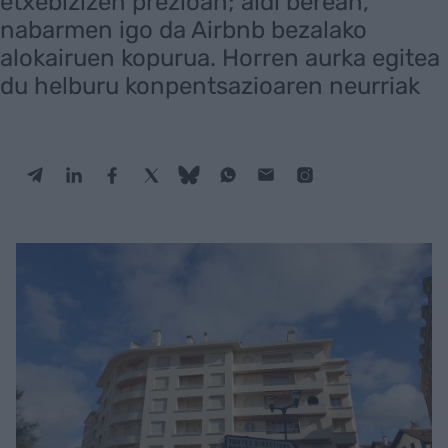
etxebizizen prezioan; aldi berean,
nabarmen igo da Airbnb bezalako
alokairuen kopurua. Horren aurka egitea
du helburu konpentsazioaren neurriak