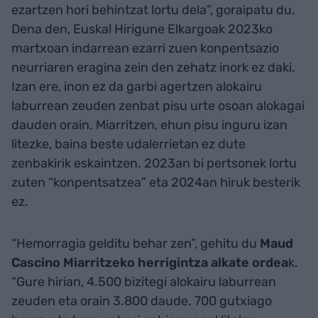
ezartzen hori behintzat lortu dela”, goraipatu du.
Dena den, Euskal Hirigune Elkargoak 2023ko
martxoan indarrean ezarri zuen konpentsazio
neurriaren eragina zein den zehatz inork ez daki.
Izan ere, inon ez da garbi agertzen alokairu
laburrean zeuden zenbat pisu urte osoan alokagai
dauden orain. Miarritzen, ehun pisu inguru izan
litezke, baina beste udalerrietan ez dute
zenbakirik eskaintzen. 2023an bi pertsonek lortu
zuten “konpentsatzea” eta 2024an hiruk besterik
ez.
“Hemorragia gelditu behar zen”, gehitu du
Maud
Cascino Miarritzeko herrigintza alkate ordea
k.
“Gure hirian, 4.500 bizitegi alokairu laburrean
zeuden eta orain 3.800 daude. 700 gutxiago