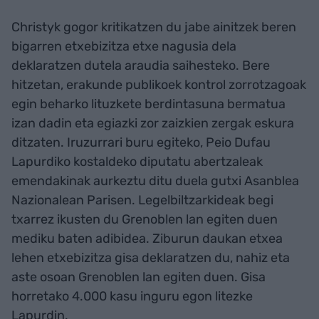
Christyk gogor kritikatzen du jabe ainitzek beren
bigarren etxebizitza etxe nagusia dela
deklaratzen dutela araudia saihesteko. Bere
hitzetan, erakunde publikoek kontrol zorrotzagoak
egin beharko lituzkete berdintasuna bermatua
izan dadin eta egiazki zor zaizkien zergak eskura
ditzaten. Iruzurrari buru egiteko, Peio Dufau
Lapurdiko kostaldeko diputatu abertzaleak
emendakinak aurkeztu ditu duela gutxi Asanblea
Nazionalean Parisen. Legelbiltzarkideak begi
txarrez ikusten du Grenoblen lan egiten duen
mediku baten adibidea. Ziburun daukan etxea
lehen etxebizitza gisa deklaratzen du, nahiz eta
aste osoan Grenoblen lan egiten duen. Gisa
horretako 4.000 kasu inguru egon litezke
Lapurdin.