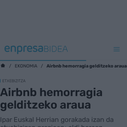
Airbnb hemorragia gelditzeko araua
EKONOMIA
ETXEBIZITZA
Airbnb hemorragia
gelditzeko araua
Ipar Euskal Herrian gorakada izan da