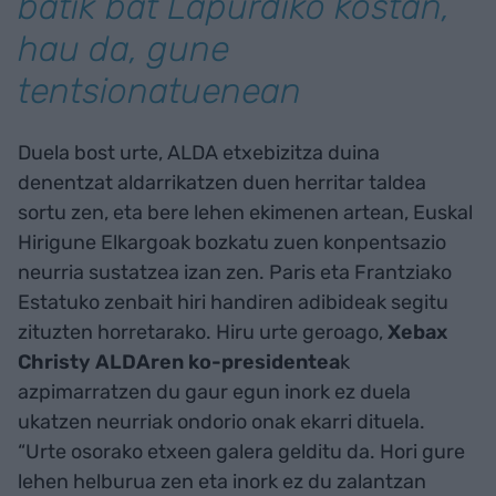
batik bat Lapurdiko kostan,
hau da, gune
tentsionatuenean
Duela bost urte, ALDA etxebizitza duina
denentzat aldarrikatzen duen herritar taldea
sortu zen, eta bere lehen ekimenen artean, Euskal
Hirigune Elkargoak bozkatu zuen konpentsazio
neurria sustatzea izan zen. Paris eta Frantziako
Estatuko zenbait hiri handiren adibideak segitu
zituzten horretarako. Hiru urte geroago,
Xebax
Christy ALDAren ko-presidentea
k
azpimarratzen du gaur egun inork ez duela
ukatzen neurriak ondorio onak ekarri dituela.
“Urte osorako etxeen galera gelditu da. Hori gure
lehen helburua zen eta inork ez du zalantzan