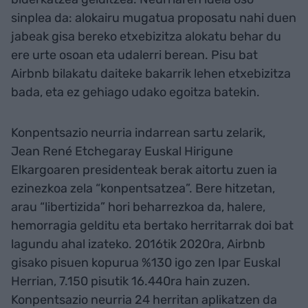
sinplea da: alokairu mugatua proposatu nahi duen
jabeak gisa bereko etxebizitza alokatu behar du
ere urte osoan eta udalerri berean. Pisu bat
Airbnb bilakatu daiteke bakarrik lehen etxebizitza
bada, eta ez gehiago udako egoitza batekin.
Konpentsazio neurria indarrean sartu zelarik,
Jean René Etchegaray Euskal Hirigune
Elkargoaren presidenteak berak aitortu zuen ia
ezinezkoa zela “konpentsatzea”. Bere hitzetan,
arau “libertizida” hori beharrezkoa da, halere,
hemorragia gelditu eta bertako herritarrak doi bat
lagundu ahal izateko. 2016tik 2020ra, Airbnb
gisako pisuen kopurua %130 igo zen Ipar Euskal
Herrian, 7.150 pisutik 16.440ra hain zuzen.
Konpentsazio neurria 24 herritan aplikatzen da