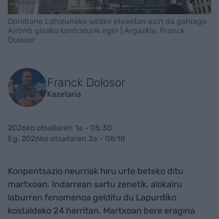
Donibane Lohizuneko udako etxeetan ezin da gehiago
Airbnb gisako kontraturik egin | Argazkia: Franck
Dolosor
Franck Dolosor
Kazetaria
2026ko otsailaren 1a - 05:30
Eg. 2026ko otsailaren 2a - 08:18
Konpentsazio neurriak hiru urte beteko ditu
martxoan. Indarrean sartu zenetik, alokairu
laburren fenomenoa gelditu du Lapurdiko
kostaldeko 24 herritan. Martxoan bere eragina