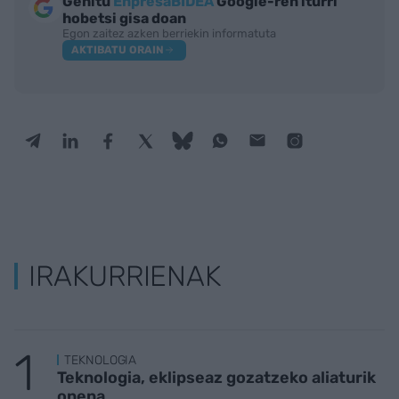
Gehitu
EnpresaBIDEA
Google-ren iturri
hobetsi gisa doan
Egon zaitez azken berriekin informatuta
AKTIBATU ORAIN
IRAKURRIENAK
TEKNOLOGIA
Teknologia, eklipseaz gozatzeko aliaturik
onena