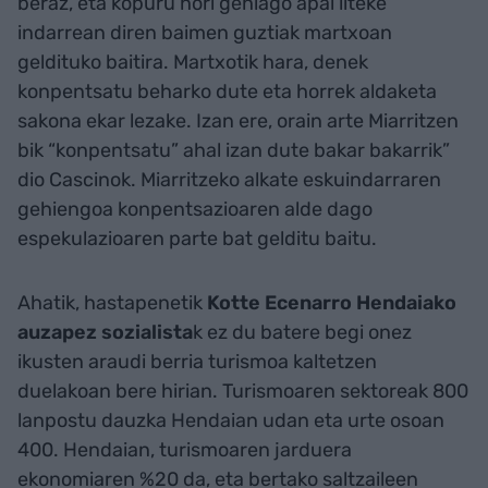
beraz, eta kopuru hori gehiago apal liteke
indarrean diren baimen guztiak martxoan
geldituko baitira. Martxotik hara, denek
konpentsatu beharko dute eta horrek aldaketa
sakona ekar lezake. Izan ere, orain arte Miarritzen
bik “konpentsatu” ahal izan dute bakar bakarrik”
dio Cascinok. Miarritzeko alkate eskuindarraren
gehiengoa konpentsazioaren alde dago
espekulazioaren parte bat gelditu baitu.
Ahatik, hastapenetik
Kotte Ecenarro Hendaiako
auzapez sozialista
k ez du batere begi onez
ikusten araudi berria turismoa kaltetzen
duelakoan bere hirian. Turismoaren sektoreak 800
lanpostu dauzka Hendaian udan eta urte osoan
400. Hendaian, turismoaren jarduera
ekonomiaren %20 da, eta bertako saltzaileen