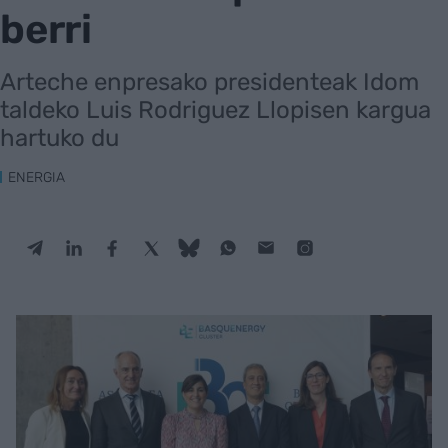
berri
Arteche enpresako presidenteak Idom
taldeko Luis Rodriguez Llopisen kargua
hartuko du
ENERGIA