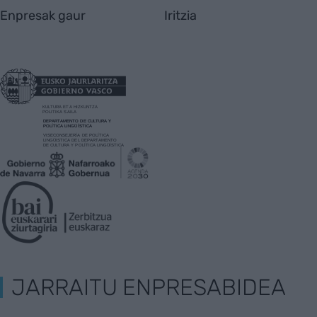
Enpresak gaur
Iritzia
JARRAITU ENPRESABIDEA