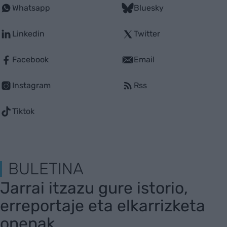
Whatsapp
Bluesky
Linkedin
Twitter
Facebook
Email
Instagram
Rss
Tiktok
BULETINA
Jarrai itzazu gure istorio,
erreportaje eta elkarrizketa
onenak.