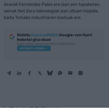
Araceli Fernández Pales ere izan zen topaketan,
zeinak Net Zero teknologiak izan zituen hizpide,
baita Txinako industriaren kostuak ere.
Gehitu
EnpresaBIDEA
Google-ren iturri
hobetsi gisa doan
Egon zaitez azken berriekin informatuta
AKTIBATU ORAIN