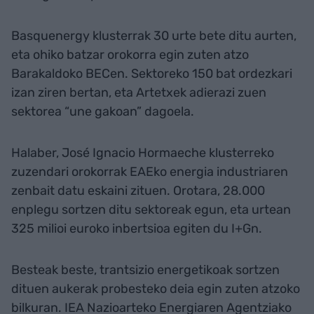
Basquenergy klusterrak 30 urte bete ditu aurten,
eta ohiko batzar orokorra egin zuten atzo
Barakaldoko BECen. Sektoreko 150 bat ordezkari
izan ziren bertan, eta Artetxek adierazi zuen
sektorea “une gakoan” dagoela.
Halaber, José Ignacio Hormaeche klusterreko
zuzendari orokorrak EAEko energia industriaren
zenbait datu eskaini zituen. Orotara, 28.000
enplegu sortzen ditu sektoreak egun, eta urtean
325 milioi euroko inbertsioa egiten du I+Gn.
Besteak beste, trantsizio energetikoak sortzen
dituen aukerak probesteko deia egin zuten atzoko
bilkuran. IEA Nazioarteko Energiaren Agentziako