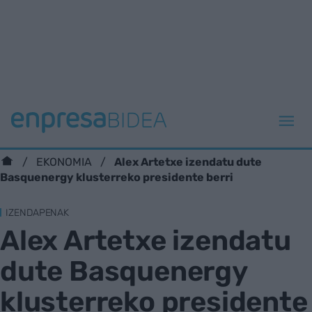
Alex Artetxe izendatu dute
EKONOMIA
Basquenergy klusterreko presidente berri
IZENDAPENAK
Alex Artetxe izendatu
dute Basquenergy
klusterreko presidente