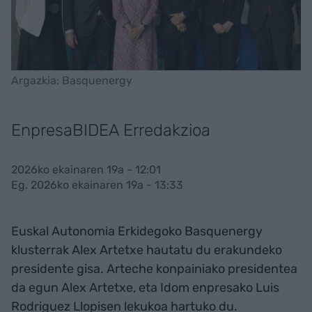
Argazkia: Basquenergy
EnpresaBIDEA Erredakzioa
2026ko ekainaren 19a - 12:01
Eg. 2026ko ekainaren 19a - 13:33
Euskal Autonomia Erkidegoko Basquenergy
klusterrak Alex Artetxe hautatu du erakundeko
presidente gisa. Arteche konpainiako presidentea
da egun Alex Artetxe, eta Idom enpresako Luis
Rodriguez Llopisen lekukoa hartuko du.