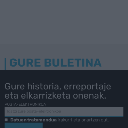
GURE BULETINA
Gure historia, erreportaje
eta elkarrizketa onenak.
POSTA-ELEKTRONIKOA
Datuen tratamendua
irakurri eta onartzen dut.