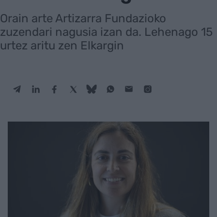
Orain arte Artizarra Fundazioko
zuzendari nagusia izan da. Lehenago 15
urtez aritu zen Elkargin