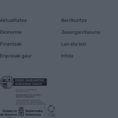
Aktualitatea
Berrikuntza
Ekonomia
Jasangarritasuna
Finantzak
Lan eta bizi
Enpresak gaur
Iritzia