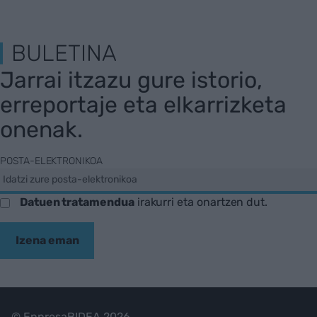
BULETINA
Jarrai itzazu gure istorio,
erreportaje eta elkarrizketa
onenak.
POSTA-ELEKTRONIKOA
Datuen tratamendua
irakurri eta onartzen dut.
Izena eman
© EnpresaBIDEA 2026