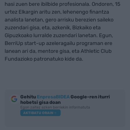
hasi zuen bere ibilbide profesionala. Ondoren, 15
urtez Elkargin aritu zen, lehenengo finantza
analista lanetan, gero arrisku berezien saileko
zuzendari gisa, eta, azkenik, Bizkaiko eta
Gipuzkoako lurralde zuzendari lanetan. Egun,
BerriUp start-up azeleragailu programan ere
lanean ari da, mentore gisa, eta Athletic Club
Fundazioko patronatuko kide da.
Gehitu
EnpresaBIDEA
Google-ren iturri
hobetsi gisa doan
Egon zaitez azken berriekin informatuta
AKTIBATU ORAIN