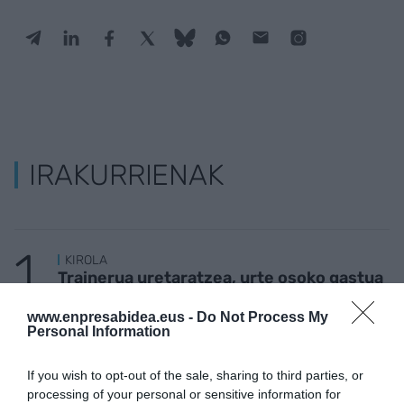
IRAKURRIENAK
KIROLA
Trainerua uretaratzea, urte osoko gastua
www.enpresabidea.eus -
Do Not Process My
Personal Information
ETXEBIZITZA
Jose Mari Moral: "Agenteek etxebizitzen
If you wish to opt-out of the sale, sharing to third parties, or
kalitatezko bideoak minutu gutxian sor
processing of your personal or sensitive information for
ditzakete"