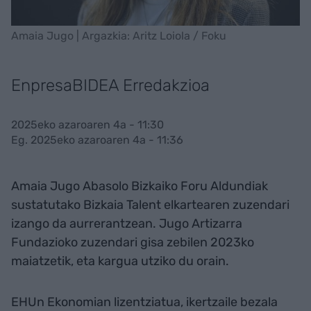
Amaia Jugo | Argazkia: Aritz Loiola / Foku
EnpresaBIDEA Erredakzioa
2025eko azaroaren 4a - 11:30
Eg. 2025eko azaroaren 4a - 11:36
Amaia Jugo Abasolo Bizkaiko Foru Aldundiak
sustatutako Bizkaia Talent elkartearen zuzendari
izango da aurrerantzean. Jugo Artizarra
Fundazioko zuzendari gisa zebilen 2023ko
maiatzetik, eta kargua utziko du orain.
EHUn Ekonomian lizentziatua, ikertzaile bezala