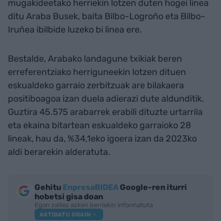
mugakideetako herriekin lotzen duten hogei linea
ditu Araba Busek, baita Bilbo-Logroño eta Bilbo-
Iruñea ibilbide luzeko bi linea ere.
Bestalde, Arabako landagune txikiak beren
erreferentziako herriguneekin lotzen dituen
eskualdeko garraio zerbitzuak are bilakaera
positiboagoa izan duela adierazi dute aldunditik.
Guztira 45.575 arabarrek erabili dituzte urtarrila
eta ekaina bitartean eskualdeko garraioko 28
lineak, hau da, %34,1eko igoera izan da 2023ko
aldi berarekin alderatuta.
Gehitu
EnpresaBIDEA
Google-ren iturri
hobetsi gisa doan
Egon zaitez azken berriekin informatuta
AKTIBATU ORAIN