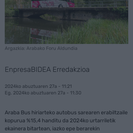
Argazkia: Arabako Foru Aldundia
EnpresaBIDEA Erredakzioa
2024ko abuztuaren 27a - 11:21
Eg. 2024ko abuztuaren 27a - 11:30
Araba Bus hiriarteko autobus sarearen erabiltzaile
kopurua %15,4 handitu da 2024ko urtarriletik
ekainera bitartean, iazko epe berarekin