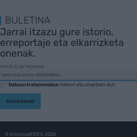
BULETINA
Jarrai itzazu gure istorio,
erreportaje eta elkarrizketa
onenak.
POSTA-ELEKTRONIKOA
Datuen tratamendua
irakurri eta onartzen dut.
Izena eman
© EnpresaBIDEA 2026