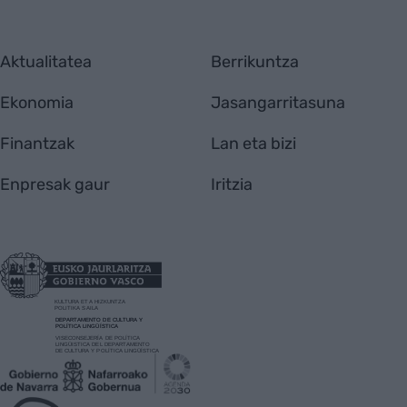
Aktualitatea
Berrikuntza
Ekonomia
Jasangarritasuna
Finantzak
Lan eta bizi
Enpresak gaur
Iritzia