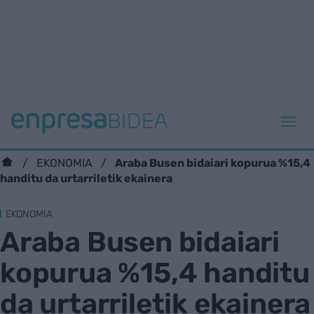
Araba Busen bidaiari kopurua %15,4
EKONOMIA
handitu da urtarriletik ekainera
EKONOMIA
Araba Busen bidaiari
kopurua %15,4 handitu
da urtarriletik ekainera