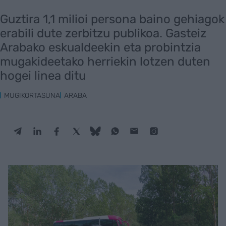
Guztira 1,1 milioi persona baino gehiagok
erabili dute zerbitzu publikoa. Gasteiz
Arabako eskualdeekin eta probintzia
mugakideetako herriekin lotzen duten
hogei linea ditu
MUGIKORTASUNA
ARABA