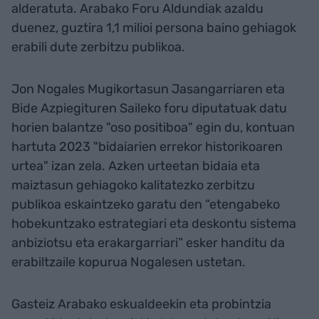
alderatuta. Arabako Foru Aldundiak azaldu
duenez, guztira 1,1 milioi persona baino gehiagok
erabili dute zerbitzu publikoa.
Jon Nogales Mugikortasun Jasangarriaren eta
Bide Azpiegituren Saileko foru diputatuak datu
horien balantze "oso positiboa" egin du, kontuan
hartuta 2023 "bidaiarien errekor historikoaren
urtea" izan zela. Azken urteetan bidaia eta
maiztasun gehiagoko kalitatezko zerbitzu
publikoa eskaintzeko garatu den “etengabeko
hobekuntzako estrategiari eta deskontu sistema
anbiziotsu eta erakargarriari” esker handitu da
erabiltzaile kopurua Nogalesen ustetan.
Gasteiz Arabako eskualdeekin eta probintzia