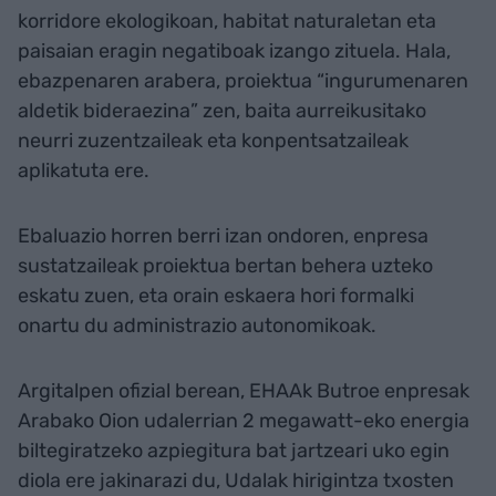
korridore ekologikoan, habitat naturaletan eta
paisaian eragin negatiboak izango zituela. Hala,
ebazpenaren arabera, proiektua “ingurumenaren
aldetik bideraezina” zen, baita aurreikusitako
neurri zuzentzaileak eta konpentsatzaileak
aplikatuta ere.
Ebaluazio horren berri izan ondoren, enpresa
sustatzaileak proiektua bertan behera uzteko
eskatu zuen, eta orain eskaera hori formalki
onartu du administrazio autonomikoak.
Argitalpen ofizial berean, EHAAk Butroe enpresak
Arabako Oion udalerrian 2 megawatt-eko energia
biltegiratzeko azpiegitura bat jartzeari uko egin
diola ere jakinarazi du, Udalak hirigintza txosten