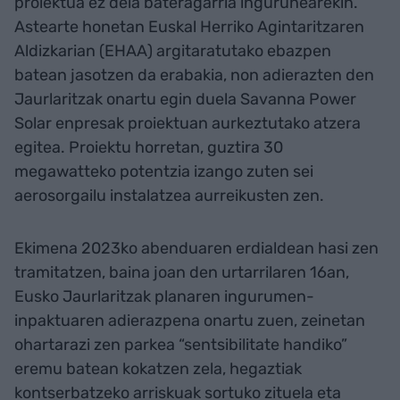
proiektua ez dela bateragarria ingurunearekin.
Astearte honetan Euskal Herriko Agintaritzaren
Aldizkarian (EHAA) argitaratutako ebazpen
batean jasotzen da erabakia, non adierazten den
Jaurlaritzak onartu egin duela Savanna Power
Solar enpresak proiektuan aurkeztutako atzera
egitea. Proiektu horretan, guztira 30
megawatteko potentzia izango zuten sei
aerosorgailu instalatzea aurreikusten zen.
Ekimena 2023ko abenduaren erdialdean hasi zen
tramitatzen, baina joan den urtarrilaren 16an,
Eusko Jaurlaritzak planaren ingurumen-
inpaktuaren adierazpena onartu zuen, zeinetan
ohartarazi zen parkea “sentsibilitate handiko”
eremu batean kokatzen zela, hegaztiak
kontserbatzeko arriskuak sortuko zituela eta