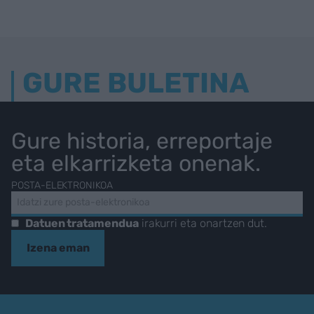
GURE BULETINA
Gure historia, erreportaje
eta elkarrizketa onenak.
POSTA-ELEKTRONIKOA
Datuen tratamendua
irakurri eta onartzen dut.
Izena eman