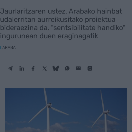
Jaurlaritzaren ustez, Arabako hainbat
udalerritan aurreikusitako proiektua
bideraezina da, "sentsibilitate handiko"
ingurunean duen eraginagatik
ARABA