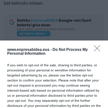
bat kaleratu ostean.
Gehitu
EnpresaBIDEA
Google-ren iturri
hobetsi gisa doan
Egon zaitez azken berriekin informatuta
AKTIBATU ORAIN
www.enpresabidea.eus -
Do Not Process My
Personal Information
If you wish to opt-out of the sale, sharing to third parties, or
processing of your personal or sensitive information for
targeted advertising by us, please use the below opt-out
section to confirm your selection. Please note that after your
opt-out request is processed you may continue seeing
interest-based ads based on personal information utilized by
IRAKURRIENAK
us or personal information disclosed to third parties prior to
your opt-out. You may separately opt-out of the further
disclosure of your personal information by third parties on the