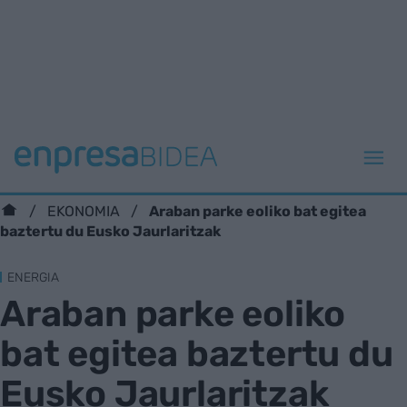
Araban parke eoliko bat egitea
EKONOMIA
baztertu du Eusko Jaurlaritzak
ENERGIA
Araban parke eoliko
bat egitea baztertu du
Eusko Jaurlaritzak