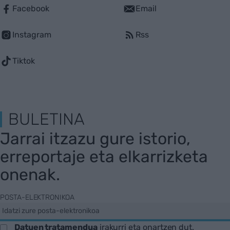
Facebook
Email
Instagram
Rss
Tiktok
BULETINA
Jarrai itzazu gure istorio,
erreportaje eta elkarrizketa
onenak.
POSTA-ELEKTRONIKOA
Datuen tratamendua
irakurri eta onartzen dut.