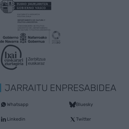
JARRAITU ENPRESABIDEA
Whatsapp
Bluesky
Linkedin
Twitter