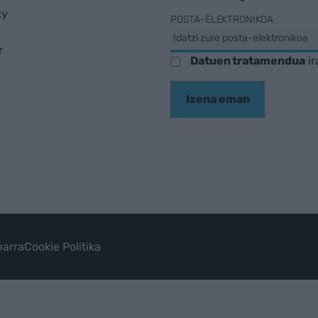
ky
POSTA-ELEKTRONIKOA
r
Datuen tratamendua
ir
Izena eman
arra
Cookie Politika