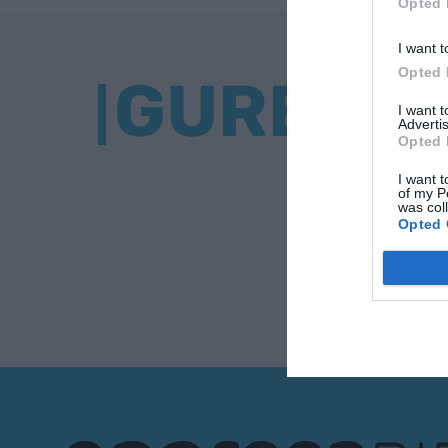
Opted 
I want t
Opted 
GURE BU
I want 
Advertis
Opted 
I want t
of my P
was col
Opted 