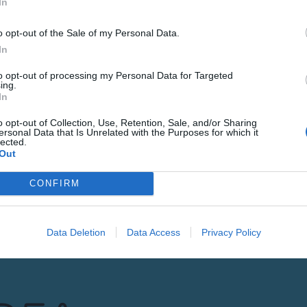
In
o opt-out of the Sale of my Personal Data.
In
LETINA
Gure h
to opt-out of processing my Personal Data for Targeted
ing.
eta el
In
o opt-out of Collection, Use, Retention, Sale, and/or Sharing
POSTA-ELEKTRONI
ersonal Data that Is Unrelated with the Purposes for which it
lected.
Out
Datuen trat
CONFIRM
Izena eman
Data Deletion
Data Access
Privacy Policy