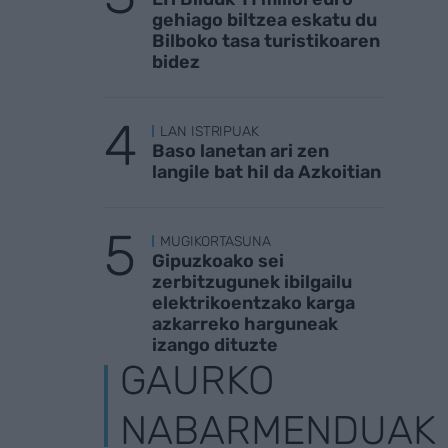
gehiago biltzea eskatu du
Bilboko tasa turistikoaren
bidez
LAN ISTRIPUAK
Baso lanetan ari zen
langile bat hil da Azkoitian
MUGIKORTASUNA
Gipuzkoako sei
zerbitzugunek ibilgailu
elektrikoentzako karga
azkarreko harguneak
izango dituzte
GAURKO
NABARMENDUAK