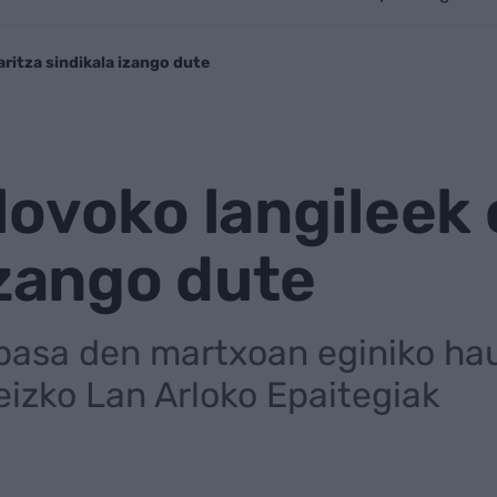
ritza sindikala izango dute
ovoko langileek 
izango dute
pasa den martxoan eginiko ha
eizko Lan Arloko Epaitegiak