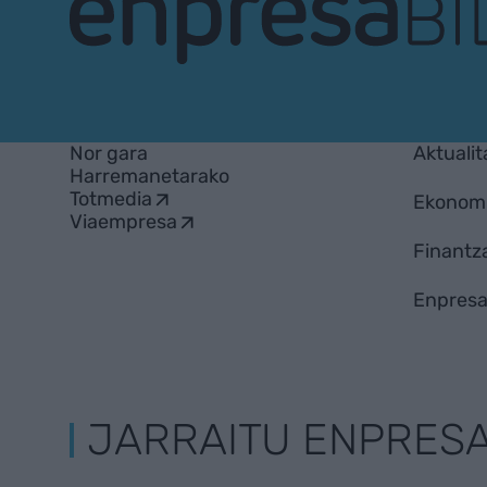
EnpresaBIDEA
Nor gara
Aktualit
Harremanetarako
Totmedia
Ekonom
Viaempresa
Finantz
Enpresa
JARRAITU ENPRES