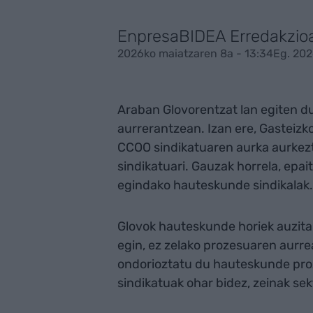
EnpresaBIDEA Erredakzio
2026ko maiatzaren 8a - 13:34
Eg. 202
Araban Glovorentzat lan egiten du
aurrerantzean. Izan ere, Gasteizk
CCOO sindikatuaren aurka aurkezt
sindikatuari. Gauzak horrela, epa
egindako hauteskunde sindikalak.
Glovok hauteskunde horiek auzitan 
egin, ez zelako prozesuaren aurre
ondorioztatu du hauteskunde proz
sindikatuak ohar bidez, zeinak se