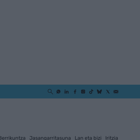
Berrikuntza
Jasangarritasuna
Lan eta bizi
Iritzia