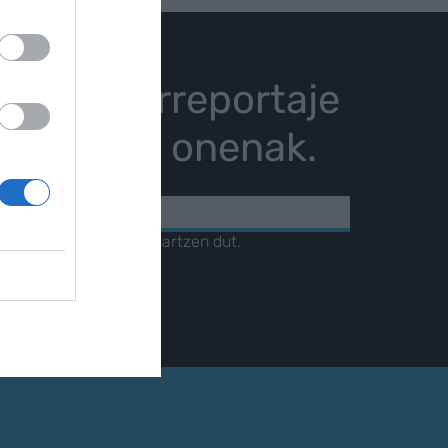
istoria, erreportaje
karrizketa onenak.
KOA
amendua
irakurri eta onartzen dut.