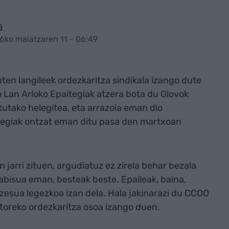
a
6ko maiatzaren 11 - 06:49
ten langileek ordezkaritza sindikala izango dute
o Lan Arloko Epaitegiak atzera bota du Glovok
utako helegitea, eta arrazoia eman dio
itegiak ontzat eman ditu pasa den martxoan
jarri zituen, argudiatuz ez zirela behar bezala
abisua eman, besteak beste. Epaileak, baina,
esua legezkoa izan dela. Hala jakinarazi du CCOO
ktoreko ordezkaritza osoa izango duen.