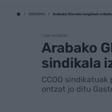
Arabako Glovoko langileek ordezka
EKONOMIA
LAN GATAZKAK
Arabako Gl
sindikala 
CCOO sindikatuak 
ontzat jo ditu Gast