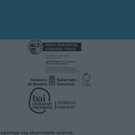
rreportaje eta elkarrizketa onenak.