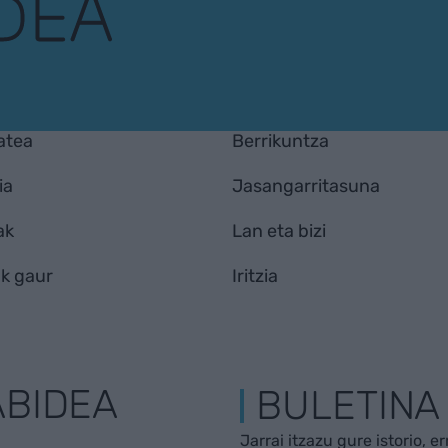
atea
Berrikuntza
ia
Jasangarritasuna
ak
Lan eta bizi
k gaur
Iritzia
ABIDEA
BULETINA
Jarrai itzazu gure istorio, e