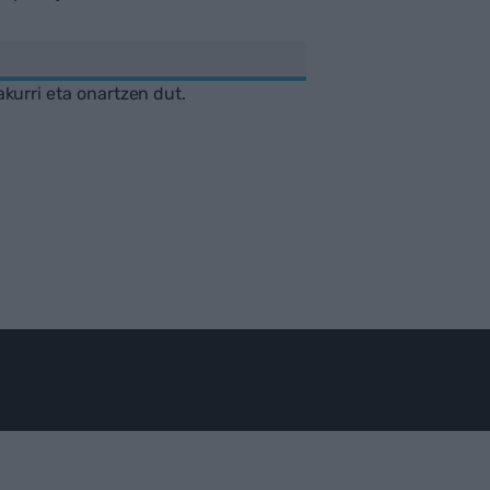
akurri eta onartzen dut.