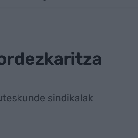
ordezkaritza
uteskunde sindikalak