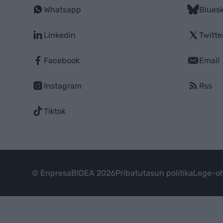
Whatsapp
Blues
Linkedin
Twitte
Facebook
Email
Instagram
Rss
Tiktok
© EnpresaBIDEA 2026
Pribatutasun politika
Lege-oh