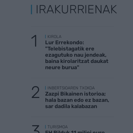
IRAKURRIENAK
KIROLA
Lur Errekondo:
"Telebistagatik ere
ezagutuko nau jendeak,
baina kirolaritzat daukat
neure burua"
INBERTSIOAREN TXOKOA
Zazpi Bikainen istorioa;
hala bazan edo ez bazan,
sar dadila kalabazan
TURISMOA
EH Bilduk 11 milioi euro