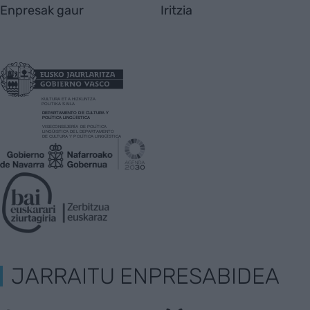
Enpresak gaur
Iritzia
JARRAITU ENPRESABIDEA