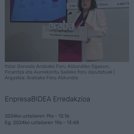
Itziar Gonzalo Arabako Foru Aldundiko Ogasun,
Finantza eta Aurrekontu Saileko foru diputatuak |
Argazkia: Arabako Foru Aldundia
EnpresaBIDEA Erredakzioa
2024ko uztailaren 19a - 12:16
Eg. 2024ko uztailaren 19a - 13:48