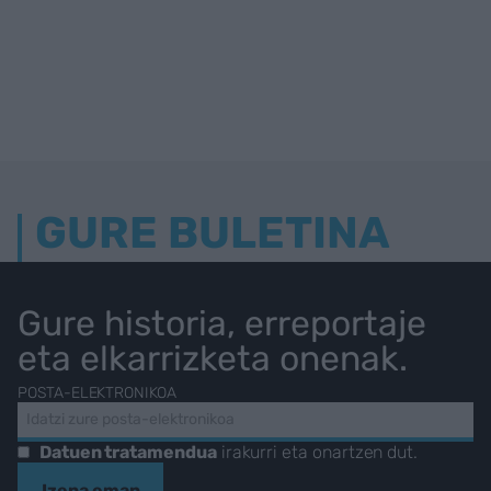
GURE BULETINA
Gure historia, erreportaje
eta elkarrizketa onenak.
POSTA-ELEKTRONIKOA
Datuen tratamendua
irakurri eta onartzen dut.
Izena eman