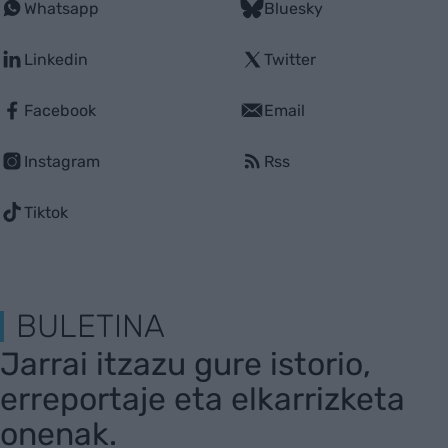
Whatsapp
Bluesky
Linkedin
Twitter
Facebook
Email
Instagram
Rss
Tiktok
BULETINA
Jarrai itzazu gure istorio,
erreportaje eta elkarrizketa
onenak.