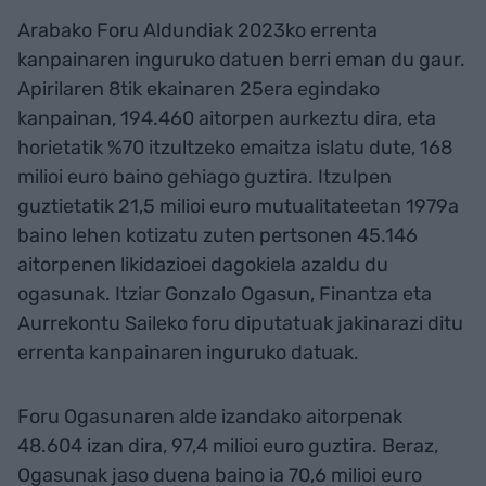
Arabako Foru Aldundiak 2023ko errenta
kanpainaren inguruko datuen berri eman du gaur.
Apirilaren 8tik ekainaren 25era egindako
kanpainan, 194.460 aitorpen aurkeztu dira, eta
horietatik %70 itzultzeko emaitza islatu dute, 168
milioi euro baino gehiago guztira. Itzulpen
guztietatik 21,5 milioi euro mutualitateetan 1979a
baino lehen kotizatu zuten pertsonen 45.146
aitorpenen likidazioei dagokiela azaldu du
ogasunak. Itziar Gonzalo Ogasun, Finantza eta
Aurrekontu Saileko foru diputatuak jakinarazi ditu
errenta kanpainaren inguruko datuak.
Foru Ogasunaren alde izandako aitorpenak
48.604 izan dira, 97,4 milioi euro guztira. Beraz,
Ogasunak jaso duena baino ia 70,6 milioi euro