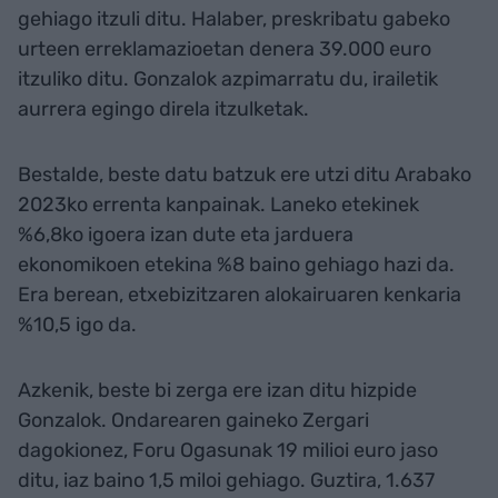
gehiago itzuli ditu. Halaber, preskribatu gabeko
urteen erreklamazioetan denera 39.000 euro
itzuliko ditu. Gonzalok azpimarratu du, irailetik
aurrera egingo direla itzulketak.
Bestalde, beste datu batzuk ere utzi ditu Arabako
2023ko errenta kanpainak. Laneko etekinek
%6,8ko igoera izan dute eta jarduera
ekonomikoen etekina %8 baino gehiago hazi da.
Era berean, etxebizitzaren alokairuaren kenkaria
%10,5 igo da.
Azkenik, beste bi zerga ere izan ditu hizpide
Gonzalok. Ondarearen gaineko Zergari
dagokionez, Foru Ogasunak 19 milioi euro jaso
ditu, iaz baino 1,5 miloi gehiago. Guztira, 1.637