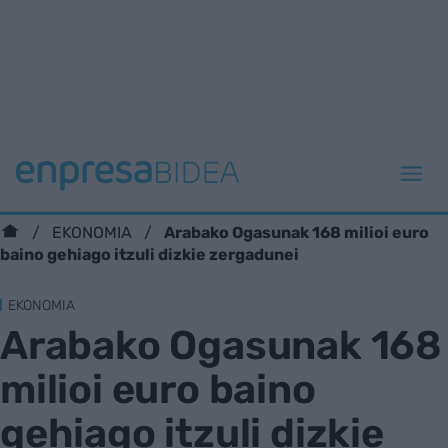
Arabako Ogasunak 168 milioi euro
EKONOMIA
baino gehiago itzuli dizkie zergadunei
EKONOMIA
Arabako Ogasunak 168
milioi euro baino
gehiago itzuli dizkie