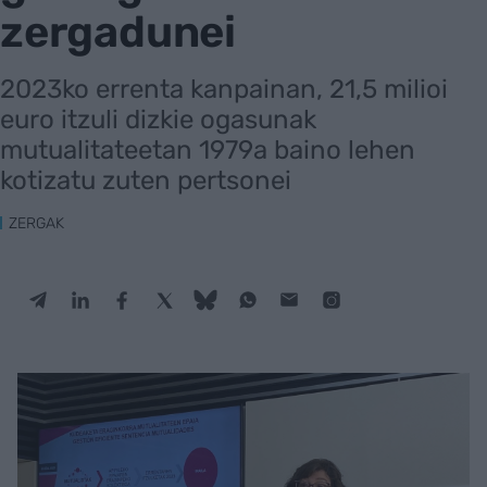
zergadunei
2023ko errenta kanpainan, 21,5 milioi
euro itzuli dizkie ogasunak
mutualitateetan 1979a baino lehen
kotizatu zuten pertsonei
ZERGAK