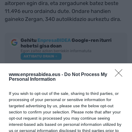
aitorpen egin dira, eta zergadunek batez beste
11.496 euro ordaindu dute. Ondare handien
gaineko Zergan, 340 autolikidazio aurkeztu dira.
Gehitu
EnpresaBIDEA
Google-ren iturri
hobetsi gisa doan
Egon zaitez azken berriekin informatuta
AKTIBATU ORAIN
www.enpresabidea.eus -
Do Not Process My
Personal Information
If you wish to opt-out of the sale, sharing to third parties, or
processing of your personal or sensitive information for
targeted advertising by us, please use the below opt-out
section to confirm your selection. Please note that after your
opt-out request is processed you may continue seeing
interest-based ads based on personal information utilized by
IRAKURRIENAK
us or personal information disclosed to third parties prior to