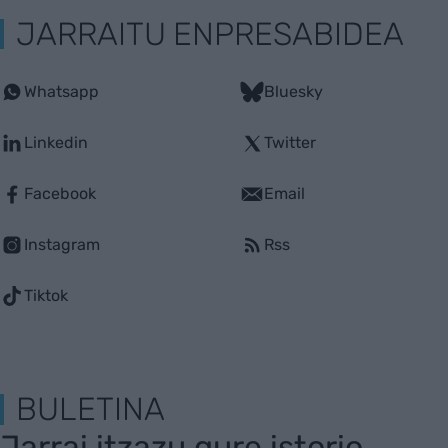
JARRAITU ENPRESABIDEA
Whatsapp
Bluesky
Linkedin
Twitter
Facebook
Email
Instagram
Rss
Tiktok
BULETINA
Jarrai itzazu gure istorio,