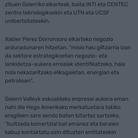
zituen Goierriko elkarteak, baita INTI eta CENTEC
zentro teknologikoekin eta UTN eta UCSF
unibertsitateekin.
Xabier Perez Dorronsoro elkarteko negozio
arduradunaren hitzetan, “misio hau giltzarria izan
da sektore estrategikoetan negozio- eta
lankidetza-aukera errealak identifikatzeko, hala
nola nekazaritzako elikagaietan, energian eta
petrolioan”.
Goierri Valleyk eskualdeko enpresei aukera eman
nahi die Hego Amerikako merkatuetara tokiko
eragileen sare sendo baten bitartez sartzeko,
“bultzada komertzial bat emanez eta beraien
kabuz kontaktatu ezin dituzten entitateekin