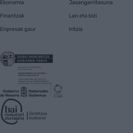
Ekonomia
Jasangarritasuna
Finantzak
Lan eta bizi
Enpresak gaur
Iritzia