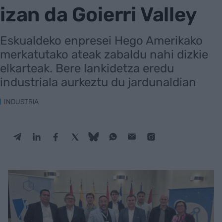
izan da Goierri Valley
Eskualdeko enpresei Hego Amerikako
merkatutako ateak zabaldu nahi dizkie
elkarteak. Bere lankidetza eredu
industriala aurkeztu du jardunaldian
INDUSTRIA