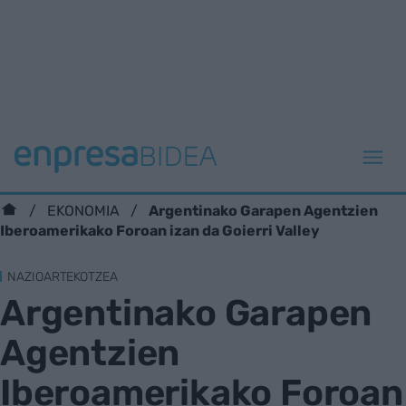
Argentinako Garapen Agentzien
EKONOMIA
Iberoamerikako Foroan izan da Goierri Valley
NAZIOARTEKOTZEA
Argentinako Garapen
Agentzien
Iberoamerikako Foroan