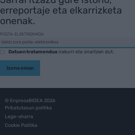
erreportaje eta elkarrizketa
onenak.
POSTA-ELEKTRONIKOA
Datuen tratamendua
irakurri eta onartzen dut.
Izena eman
© EnpresaBIDEA 2026
Pribatutasun politika
Lege-oharra
Cookie Politika