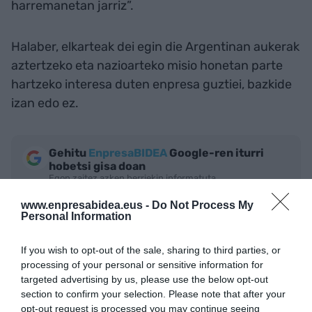
harremanetan jarriz”.
Halaber, elkarteak dei egin die Argentinan aukerak
aztertzeko eta nazioarteko misio honetan parte
hartzeko interesa duten enpresa guztiei, bazkide
izan edo ez.
Gehitu
EnpresaBIDEA
Google-ren iturri
hobetsi gisa doan
Egon zaitez azken berriekin informatuta
AKTIBATU ORAIN
www.enpresabidea.eus -
Do Not Process My
Personal Information
If you wish to opt-out of the sale, sharing to third parties, or
processing of your personal or sensitive information for
targeted advertising by us, please use the below opt-out
section to confirm your selection. Please note that after your
opt-out request is processed you may continue seeing