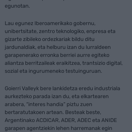
egunotan.
Lau egunez Iberoamerikako gobernu,
unibertsitate, zentro teknologiko, enpresa eta
gizarte zibileko ordezkariak bildu ditu
jardunaldiak, eta helburu izan du lurraldeen
garapenerako erronka berriei aurre egiteko
aliantza berritzaileak eraikitzea, trantsizio digital,
sozial eta ingurumeneko testuinguruan.
Goierri Valleyk bere lankidetza eredu industriala
aurkezteko parada izan du, eta elkartearen
arabera, “interes handia” piztu zuen
bertaratutakoen artean. Besteak beste,
Argentinako ACDICAR, ADER, ADEC eta ANIDE
garapen agentziekin lehen harremanak egin