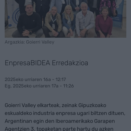
Argazkia: Goierri Valley
EnpresaBIDEA Erredakzioa
2025eko urriaren 16a - 12:17
Eg. 2025eko urriaren 17a - 11:26
Goierri Valley elkarteak, zeinak Gipuzkoako
eskualdeko industria enpresa ugari biltzen dituen,
Argentinan egin den Iberoamerikako Garapen
Agentzien 3. topaketan parte hartu du azken