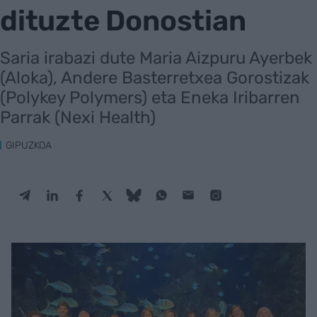
dituzte Donostian
Saria irabazi dute Maria Aizpuru Ayerbek
(Aloka), Andere Basterretxea Gorostizak
(Polykey Polymers) eta Eneka Iribarren
Parrak (Nexi Health)
GIPUZKOA