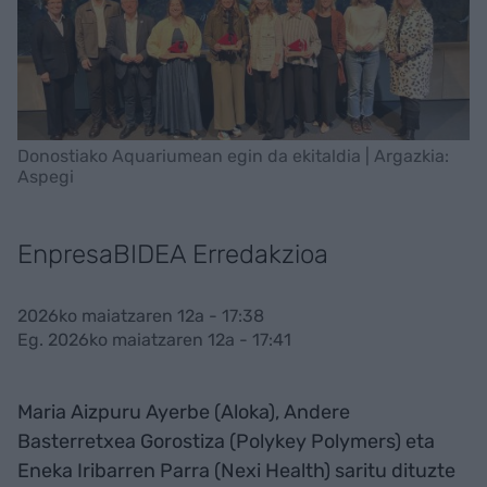
Donostiako Aquariumean egin da ekitaldia | Argazkia:
Aspegi
EnpresaBIDEA Erredakzioa
2026ko maiatzaren 12a - 17:38
Eg. 2026ko maiatzaren 12a - 17:41
Maria Aizpuru Ayerbe (Aloka), Andere
Basterretxea Gorostiza (Polykey Polymers) eta
Eneka Iribarren Parra (Nexi Health) saritu dituzte