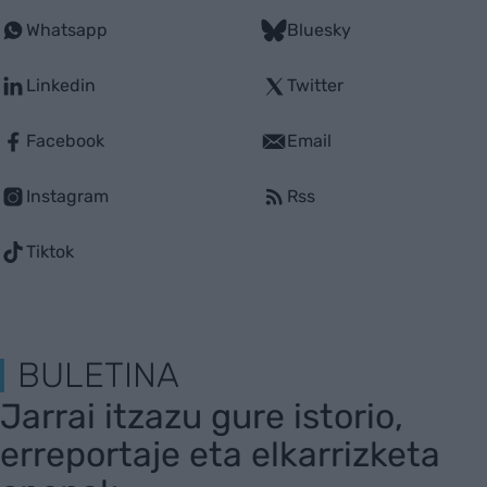
Whatsapp
Bluesky
Linkedin
Twitter
Facebook
Email
Instagram
Rss
Tiktok
BULETINA
Jarrai itzazu gure istorio,
erreportaje eta elkarrizketa