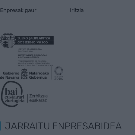
Enpresak gaur
Iritzia
JARRAITU ENPRESABIDEA