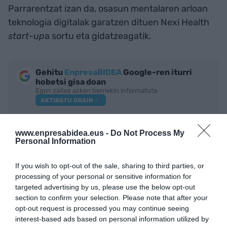
Parrarentzat izan da, osasun mentalaren arloan
teknologia digitalak garatzen dituen Nexi Health
start-up
a sortu eta gidatzeagatik.
Gehitu
EnpresaBIDEA
Google-ren iturri
hobetsi gisa doan
Egon zaitez azken berriekin informatuta
AKTIBATU ORAIN
www.enpresabidea.eus -
Do Not Process My
Personal Information
If you wish to opt-out of the sale, sharing to third parties, or
processing of your personal or sensitive information for
targeted advertising by us, please use the below opt-out
section to confirm your selection. Please note that after your
opt-out request is processed you may continue seeing
interest-based ads based on personal information utilized by