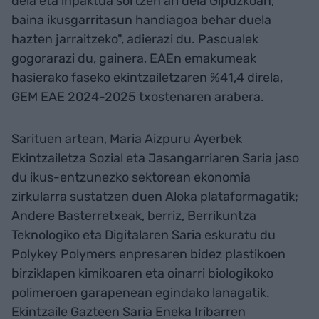
dela eta inpaktua sortzen ari dela Gipuzkoan,
baina ikusgarritasun handiagoa behar duela
hazten jarraitzeko", adierazi du. Pascualek
gogorarazi du, gainera, EAEn emakumeak
hasierako faseko ekintzailetzaren %41,4 direla,
GEM EAE 2024-2025 txostenaren arabera.
Sarituen artean, Maria Aizpuru Ayerbek
Ekintzailetza Sozial eta Jasangarriaren Saria jaso
du ikus-entzunezko sektorean ekonomia
zirkularra sustatzen duen Aloka plataformagatik;
Andere Basterretxeak, berriz, Berrikuntza
Teknologiko eta Digitalaren Saria eskuratu du
Polykey Polymers enpresaren bidez plastikoen
birziklapen kimikoaren eta oinarri biologikoko
polimeroen garapenean egindako lanagatik.
Ekintzaile Gazteen Saria Eneka Iribarren