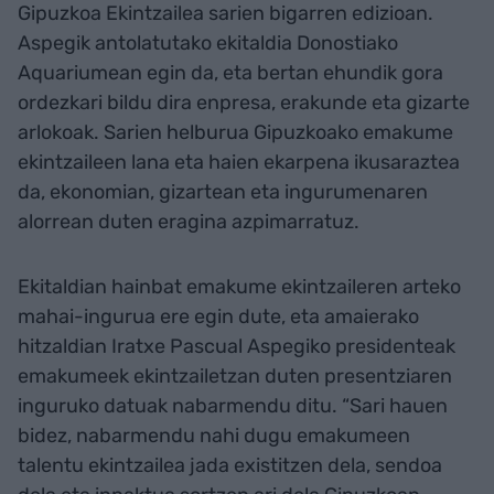
Gipuzkoa Ekintzailea sarien bigarren edizioan.
Aspegik antolatutako ekitaldia Donostiako
Aquariumean egin da, eta bertan ehundik gora
ordezkari bildu dira enpresa, erakunde eta gizarte
arlokoak. Sarien helburua Gipuzkoako emakume
ekintzaileen lana eta haien ekarpena ikusaraztea
da, ekonomian, gizartean eta ingurumenaren
alorrean duten eragina azpimarratuz.
Ekitaldian hainbat emakume ekintzaileren arteko
mahai-ingurua ere egin dute, eta amaierako
hitzaldian Iratxe Pascual Aspegiko presidenteak
emakumeek ekintzailetzan duten presentziaren
inguruko datuak nabarmendu ditu. “Sari hauen
bidez, nabarmendu nahi dugu emakumeen
talentu ekintzailea jada existitzen dela, sendoa