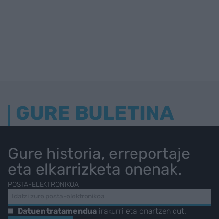
GURE BULETINA
Gure historia, erreportaje
eta elkarrizketa onenak.
POSTA-ELEKTRONIKOA
Datuen tratamendua
irakurri eta onartzen dut.