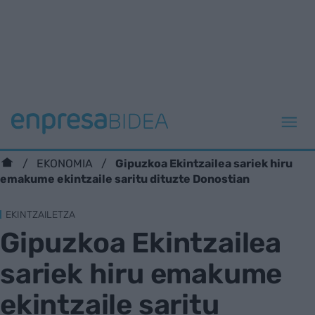
Gipuzkoa Ekintzailea sariek hiru
EKONOMIA
emakume ekintzaile saritu dituzte Donostian
EKINTZAILETZA
Gipuzkoa Ekintzailea
sariek hiru emakume
ekintzaile saritu