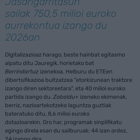
Jasangarritasun
sailak 750,5 milioi euroko
aurrekontua izango du
2026an
Digitalizazioaz harago, beste hainbat egitasmo
aipatu ditu Jauregik, horietako bat
Berrindartuz
izenekoa. Helburu du ETEen
dibertsifikazioa bultzatzea "etorkizunean traktore
izango diren sektoreetara", eta 40 milioi euroko
partida izango du.
Zabaldu+
izeneko ekimenak,
berriz, nazioartekotzeko laguntza guztiak
bateratuko ditu, 8,6 milioi euroko
dotazioarekin. Oro har, programak sinplifikatu
egingo direla esan du sailburuak: 44 izan ordez,
24 izango dira.