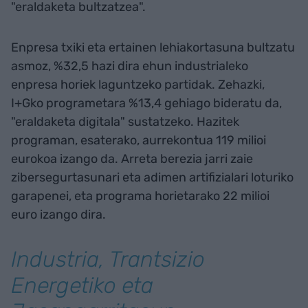
"eraldaketa bultzatzea".
Enpresa txiki eta ertainen lehiakortasuna bultzatu
asmoz, %32,5 hazi dira ehun industrialeko
enpresa horiek laguntzeko partidak. Zehazki,
I+Gko programetara %13,4 gehiago bideratu da,
"eraldaketa digitala" sustatzeko. Hazitek
programan, esaterako, aurrekontua 119 milioi
eurokoa izango da. Arreta berezia jarri zaie
zibersegurtasunari eta adimen artifizialari loturiko
garapenei, eta programa horietarako 22 milioi
euro izango dira.
Industria, Trantsizio
Energetiko eta