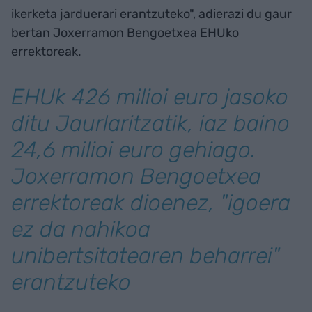
ikerketa jarduerari erantzuteko", adierazi du gaur
bertan Joxerramon Bengoetxea EHUko
errektoreak.
EHUk 426 milioi euro jasoko
ditu Jaurlaritzatik, iaz baino
24,6 milioi euro gehiago.
Joxerramon Bengoetxea
errektoreak dioenez, "igoera
ez da nahikoa
unibertsitatearen beharrei"
erantzuteko