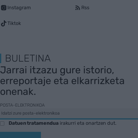
Instagram
Rss
Tiktok
BULETINA
Jarrai itzazu gure istorio,
erreportaje eta elkarrizketa
onenak.
POSTA-ELEKTRONIKOA
Datuen tratamendua
irakurri eta onartzen dut.