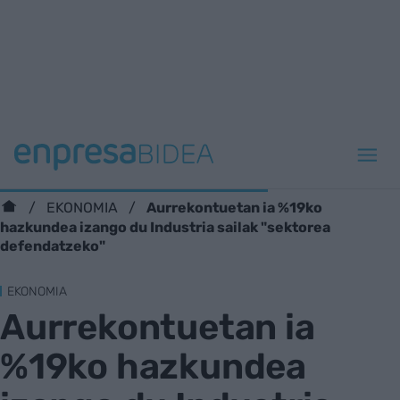
Aurrekontuetan ia %19ko
EKONOMIA
hazkundea izango du Industria sailak "sektorea
defendatzeko"
EKONOMIA
Aurrekontuetan ia
%19ko hazkundea