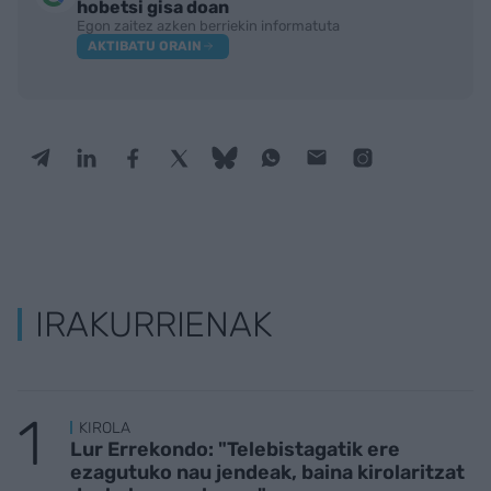
hobetsi gisa doan
Egon zaitez azken berriekin informatuta
AKTIBATU ORAIN
IRAKURRIENAK
KIROLA
Lur Errekondo: "Telebistagatik ere
ezagutuko nau jendeak, baina kirolaritzat