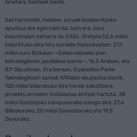
lanetara, besteak beste.
Sail horretatik, halaber, zoruak biziberritzeko
apustua ere egin nahi da. Izan ere, zoru
industrialen beharra du EAEk. Orotara 52,6 milioi
inbertituko dira hiru lurralde historikoetan: 27,1
milioi euro Bizkaian —Ezkerraldeako plan
estrategikoan jasotakoa barne—, 16,5 Araban, eta
8,9 Gipuzkoan. Era berean, Euskadiko Parke
Teknologikoen sareak %90eko okupazioa izanik,
100 milioi bideratuko dira horiek zabaltzera,
proiektu errealen instalazioa aintzat hartuta. 38
milioi Gasteizeko campuserako izango dira, 21,6
Bilbokorako, 20 milioi Donostiarako eta 19,5
Deriorako.