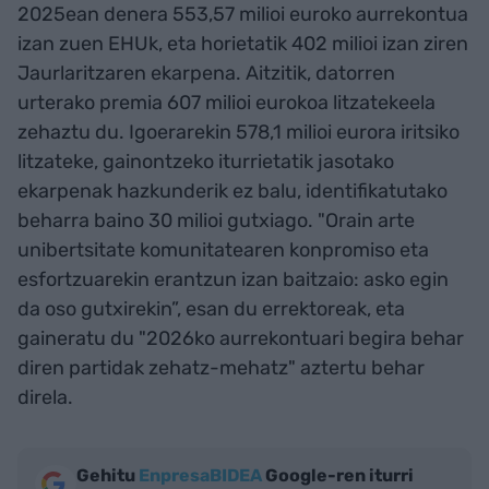
2025ean denera 553,57 milioi euroko aurrekontua
izan zuen EHUk, eta horietatik 402 milioi izan ziren
Jaurlaritzaren ekarpena. Aitzitik, datorren
urterako premia 607 milioi eurokoa litzatekeela
zehaztu du. Igoerarekin 578,1 milioi eurora iritsiko
litzateke, gainontzeko iturrietatik jasotako
ekarpenak hazkunderik ez balu, identifikatutako
beharra baino 30 milioi gutxiago. "Orain arte
unibertsitate komunitatearen konpromiso eta
esfortzuarekin erantzun izan baitzaio: asko egin
da oso gutxirekin”, esan du errektoreak, eta
gaineratu du "2026ko aurrekontuari begira behar
diren partidak zehatz-mehatz" aztertu behar
direla.
Gehitu
EnpresaBIDEA
Google-ren iturri