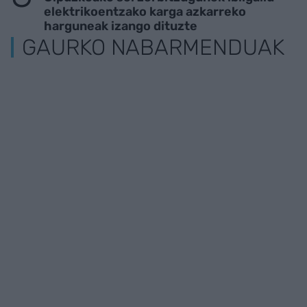
elektrikoentzako karga azkarreko
harguneak izango dituzte
GAURKO NABARMENDUAK