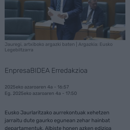
Jauregi, artxiboko argazki baten | Argazkia: Eusko
Legebiltzarra
EnpresaBIDEA Erredakzioa
2025eko azaroaren 4a - 16:57
Eg. 2025eko azaroaren 4a - 17:50
Eusko Jaurlaritzako aurrekontuak xehetzen
jarraitu dute gaurko egunean zehar hainbat
departamentuk. Albiste honen azken edizioa