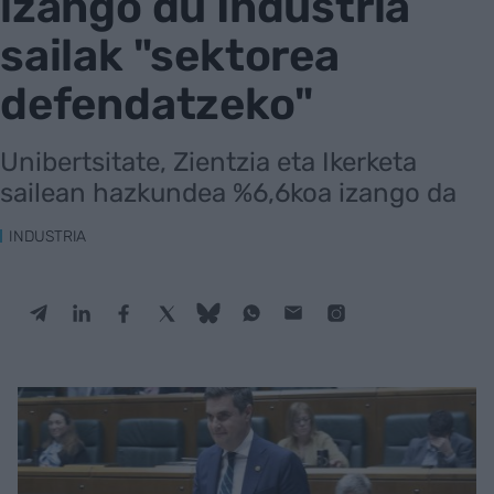
izango du Industria
sailak "sektorea
defendatzeko"
Unibertsitate, Zientzia eta Ikerketa
sailean hazkundea %6,6koa izango da
INDUSTRIA