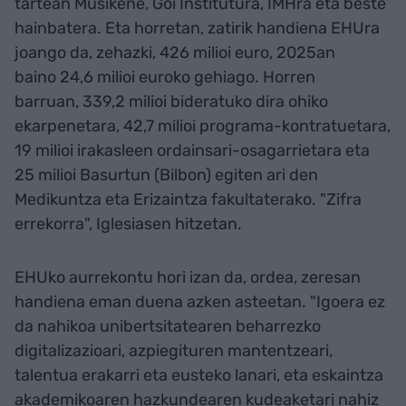
tartean Musikene, Goi Institutura, IMHra eta beste
hainbatera. Eta horretan, zatirik handiena EHUra
joango da, zehazki, 426 milioi euro, 2025an
baino 24,6 milioi euroko gehiago. Horren
barruan, 339,2 milioi bideratuko dira ohiko
ekarpenetara, 42,7 milioi programa-kontratuetara,
19 milioi irakasleen ordainsari-osagarrietara eta
25 milioi Basurtun (Bilbon) egiten ari den
Medikuntza eta Erizaintza fakultaterako. "Zifra
errekorra", Iglesiasen hitzetan.
EHUko aurrekontu hori izan da, ordea, zeresan
handiena eman duena azken asteetan. "Igoera ez
da nahikoa unibertsitatearen beharrezko
digitalizazioari, azpiegituren mantentzeari,
talentua erakarri eta eusteko lanari, eta eskaintza
akademikoaren hazkundearen kudeaketari nahiz