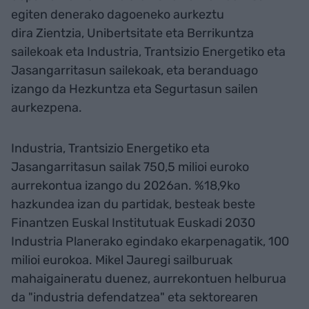
egiten denerako dagoeneko aurkeztu
dira Zientzia, Unibertsitate eta Berrikuntza
sailekoak eta Industria, Trantsizio Energetiko eta
Jasangarritasun sailekoak, eta beranduago
izango da Hezkuntza eta Segurtasun sailen
aurkezpena.
Industria, Trantsizio Energetiko eta
Jasangarritasun sailak 750,5 milioi euroko
aurrekontua izango du 2026an. %18,9ko
hazkundea izan du partidak, besteak beste
Finantzen Euskal Institutuak Euskadi 2030
Industria Planerako egindako ekarpenagatik, 100
milioi eurokoa. Mikel Jauregi sailburuak
mahaigaineratu duenez, aurrekontuen helburua
da "industria defendatzea" eta sektorearen