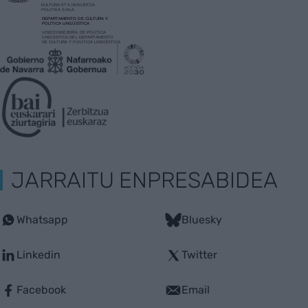
JARRAITU ENPRESABIDEA
Whatsapp
Bluesky
Linkedin
Twitter
Facebook
Email