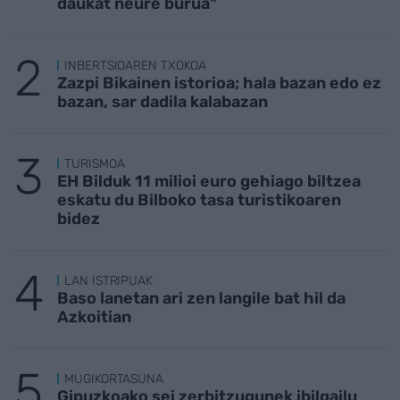
daukat neure burua"
INBERTSIOAREN TXOKOA
Zazpi Bikainen istorioa; hala bazan edo ez
bazan, sar dadila kalabazan
TURISMOA
EH Bilduk 11 milioi euro gehiago biltzea
eskatu du Bilboko tasa turistikoaren
bidez
LAN ISTRIPUAK
Baso lanetan ari zen langile bat hil da
Azkoitian
MUGIKORTASUNA
Gipuzkoako sei zerbitzugunek ibilgailu