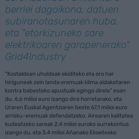
berriei dagoikona, datuen
subiranotasunaren
hub
a,
eta "etorkizuneko sare
elektrikoaren garapenerako"
Grid4Industry
"Kostaldean uholdeak ekiditeko eta oro har
hiriguneak zein landa eremuak klima aldaketaren
kontra babesteko apustuak egingo direla" esan
du. 6,6 milioi euro izango dira horretarako, eta
Uraren Euskal Agentziaren beste 67,1 milioi euro
arrisku-eremuak defendatzeko. Airearen kalitatea
kudeatzeko sareak 2,4 milioi euroko aurrekontua
izango du, eta 3,4 milioi Añanako Ekoetxeko