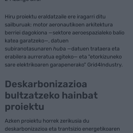
Hiru proiektu eraldatzaile ere iragarri ditu
sailburuak: motor aeronautikoen arkitektura
berriei dagokiona —sektore aeroespazialeko balio
katea garatzeko—, datuen
subiranotasunaren
hub
a —datuen trataera eta
erabilera aurreratua egiteko— eta "etorkizuneko
sare elektrikoaren garapenerako" Grid4Industry.
Deskarbonizazioa
bultzatzeko hainbat
proiektu
Azken proiektu horrek zerikusia du
deskarbonizazioa eta trantsizio energetikoaren