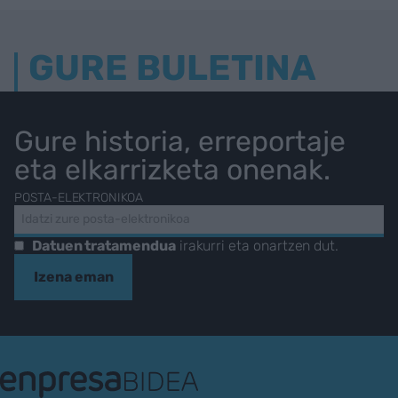
GURE BULETINA
Gure historia, erreportaje
eta elkarrizketa onenak.
POSTA-ELEKTRONIKOA
Datuen tratamendua
irakurri eta onartzen dut.
Izena eman