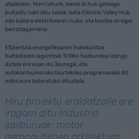
atalarekin. Horri loturik, beste bi hub gehiago
bultzatu nahi ditu sailak: bata Electric Valley Hub
edo bailara elektrikoaren
huba
, eta bestea erregai
berriztagarriena.
Efizientzia energetikoaren hobekuntza
bultzatzeko laguntzak %18ko hazkundea izango
dutela ere esan du Jauregik, eta
autokontsumorako biurtekoko programarako 80
milioi euro bideratuko dituztela.
Hiru proiektu eraldatzaile ere
iragarri ditu Industria
sailburuak: motor
aeronautikoen arkitektura