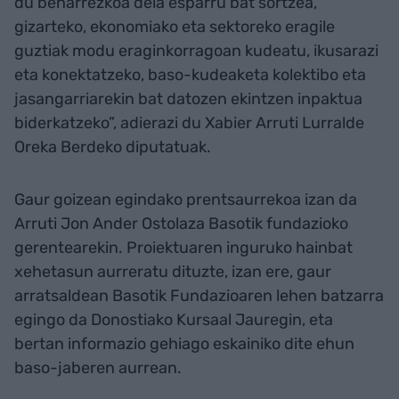
du beharrezkoa dela esparru bat sortzea,
gizarteko, ekonomiako eta sektoreko eragile
guztiak modu eraginkorragoan kudeatu, ikusarazi
eta konektatzeko, baso-kudeaketa kolektibo eta
jasangarriarekin bat datozen ekintzen inpaktua
biderkatzeko”, adierazi du Xabier Arruti Lurralde
Oreka Berdeko diputatuak.
Gaur goizean egindako prentsaurrekoa izan da
Arruti Jon Ander Ostolaza Basotik fundazioko
gerentearekin. Proiektuaren inguruko hainbat
xehetasun aurreratu dituzte, izan ere, gaur
arratsaldean Basotik Fundazioaren lehen batzarra
egingo da Donostiako Kursaal Jauregin, eta
bertan informazio gehiago eskainiko dite ehun
baso-jaberen aurrean.