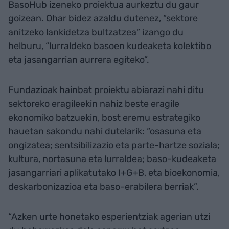
BasoHub izeneko proiektua aurkeztu du gaur
goizean. Ohar bidez azaldu dutenez, “sektore
anitzeko lankidetza bultzatzea” izango du
helburu, “lurraldeko basoen kudeaketa kolektibo
eta jasangarrian aurrera egiteko”.
Fundazioak hainbat proiektu abiarazi nahi ditu
sektoreko eragileekin nahiz beste eragile
ekonomiko batzuekin, bost eremu estrategiko
hauetan sakondu nahi dutelarik: “osasuna eta
ongizatea; sentsibilizazio eta parte-hartze soziala;
kultura, nortasuna eta lurraldea; baso-kudeaketa
jasangarriari aplikatutako I+G+B, eta bioekonomia,
deskarbonizazioa eta baso-erabilera berriak”.
“Azken urte honetako esperientziak agerian utzi