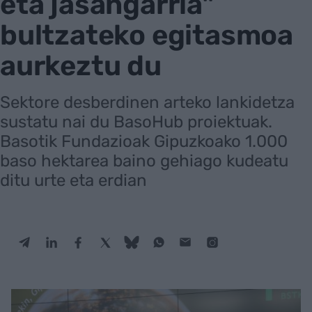
eta jasangarria"
bultzateko egitasmoa
aurkeztu du
Sektore desberdinen arteko lankidetza
sustatu nai du BasoHub proiektuak.
Basotik Fundazioak Gipuzkoako 1.000
baso hektarea baino gehiago kudeatu
ditu urte eta erdian