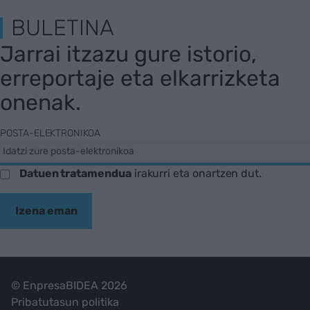
BULETINA
Jarrai itzazu gure istorio,
erreportaje eta elkarrizketa
onenak.
POSTA-ELEKTRONIKOA
Datuen tratamendua
irakurri eta onartzen dut.
Izena eman
© EnpresaBIDEA 2026
Pribatutasun politika