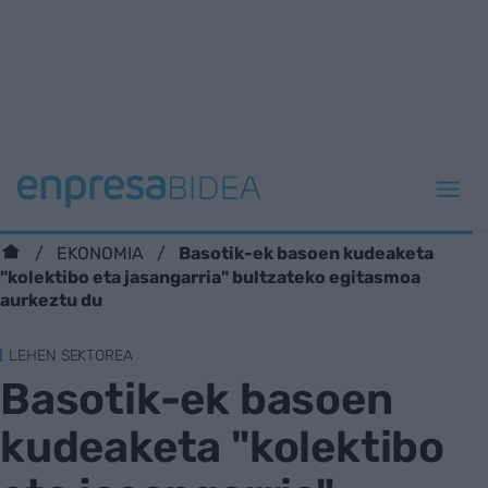
Basotik-ek basoen kudeaketa
EKONOMIA
"kolektibo eta jasangarria" bultzateko egitasmoa
aurkeztu du
LEHEN SEKTOREA
Basotik-ek basoen
kudeaketa "kolektibo