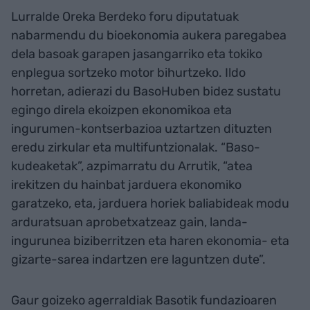
Lurralde Oreka Berdeko foru diputatuak
nabarmendu du bioekonomia aukera paregabea
dela basoak garapen jasangarriko eta tokiko
enplegua sortzeko motor bihurtzeko. Ildo
horretan, adierazi du BasoHuben bidez sustatu
egingo direla ekoizpen ekonomikoa eta
ingurumen-kontserbazioa uztartzen dituzten
eredu zirkular eta multifuntzionalak. “Baso-
kudeaketak”, azpimarratu du Arrutik, “atea
irekitzen du hainbat jarduera ekonomiko
garatzeko, eta, jarduera horiek baliabideak modu
arduratsuan aprobetxatzeaz gain, landa-
ingurunea biziberritzen eta haren ekonomia- eta
gizarte-sarea indartzen ere laguntzen dute”.
Gaur goizeko agerraldiak Basotik fundazioaren