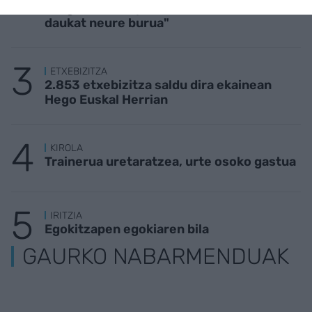
ezagutuko nau jendeak, baina kirolaritzat
daukat neure burua"
ETXEBIZITZA
2.853 etxebizitza saldu dira ekainean
Hego Euskal Herrian
KIROLA
Trainerua uretaratzea, urte osoko gastua
IRITZIA
Egokitzapen egokiaren bila
GAURKO NABARMENDUAK