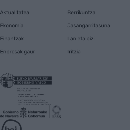
Aktualitatea
Berrikuntza
Ekonomia
Jasangarritasuna
Finantzak
Lan eta bizi
Enpresak gaur
Iritzia