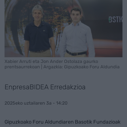
Xabier Arruti eta Jon Ander Ostolaza gaurko
prentsaurrekoan | Argazkia: Gipuzkoako Foru Aldundia
EnpresaBIDEA Erredakzioa
2025eko uztailaren 3a - 14:20
Gipuzkoako Foru Aldundiaren Basotik Fundazioak