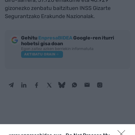
gizonezko zenbatu baitzituen INSS Gizarte
Segurantzako Erakunde Nazionalak.
Gehitu
EnpresaBIDEA
Google-ren iturri
hobetsi gisa doan
Egon zaitez azken berriekin informatuta
AKTIBATU ORAIN
IRAKURRIENAK