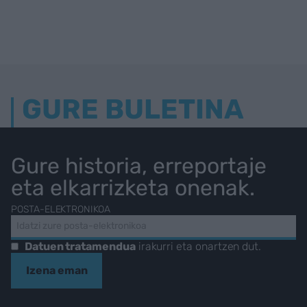
GURE BULETINA
Gure historia, erreportaje
eta elkarrizketa onenak.
POSTA-ELEKTRONIKOA
Datuen tratamendua
irakurri eta onartzen dut.
Izena eman