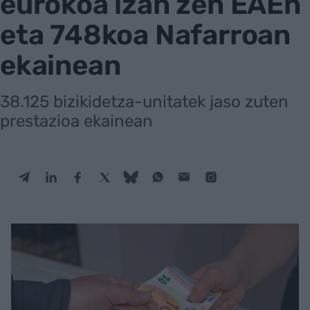
eurokoa izan zen EAEn
eta 748koa Nafarroan
ekainean
38.125 bizikidetza-unitatek jaso zuten
prestazioa ekainean