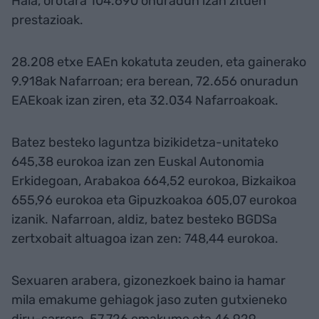
Hala, orotara 104.690 onuradun izan zituen
prestazioak.
28.208 etxe EAEn kokatuta zeuden, eta gainerako
9.918ak Nafarroan; era berean, 72.656 onuradun
EAEkoak izan ziren, eta 32.034 Nafarroakoak.
Batez besteko laguntza bizikidetza-unitateko
645,38 eurokoa izan zen Euskal Autonomia
Erkidegoan, Arabakoa 664,52 eurokoa, Bizkaikoa
655,96 eurokoa eta Gipuzkoakoa 605,07 eurokoa
izanik. Nafarroan, aldiz, batez besteko BGDSa
zertxobait altuagoa izan zen: 748,44 eurokoa.
Sexuaren arabera, gizonezkoek baino ia hamar
mila emakume gehiagok jaso zuten gutxieneko
diru-sarrera, 57.726 emakume eta 46.929