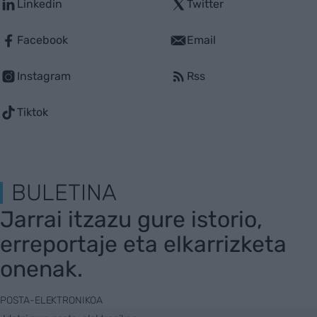
Linkedin
Twitter
Facebook
Email
Instagram
Rss
Tiktok
BULETINA
Jarrai itzazu gure istorio,
erreportaje eta elkarrizketa
onenak.
POSTA-ELEKTRONIKOA