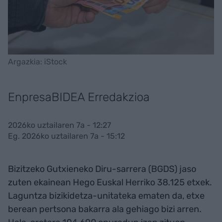
Argazkia: iStock
EnpresaBIDEA Erredakzioa
2026ko uztailaren 7a - 12:27
Eg. 2026ko uztailaren 7a - 15:12
Bizitzeko Gutxieneko Diru-sarrera (BGDS) jaso
zuten ekainean Hego Euskal Herriko 38.125 etxek.
Laguntza bizikidetza-unitateka ematen da, etxe
berean pertsona bakarra ala gehiago bizi arren.