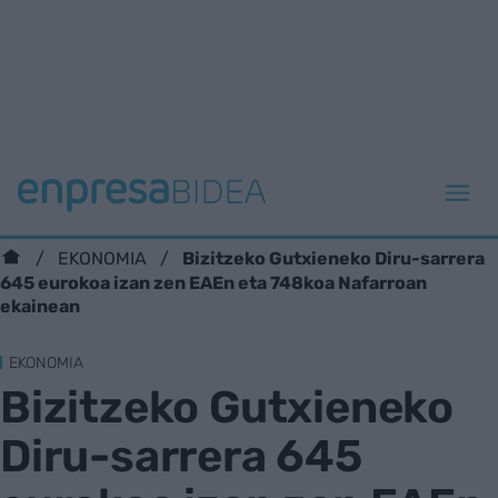
Bizitzeko Gutxieneko Diru-sarrera
EKONOMIA
645 eurokoa izan zen EAEn eta 748koa Nafarroan
ekainean
EKONOMIA
Bizitzeko Gutxieneko
Diru-sarrera 645