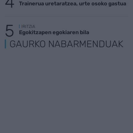
Trainerua uretaratzea, urte osoko gastua
IRITZIA
Egokitzapen egokiaren bila
GAURKO NABARMENDUAK