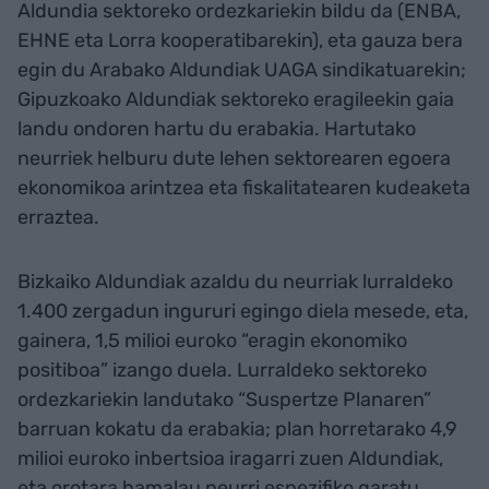
Aldundia sektoreko ordezkariekin bildu da (ENBA,
EHNE eta Lorra kooperatibarekin), eta gauza bera
egin du Arabako Aldundiak UAGA sindikatuarekin;
Gipuzkoako Aldundiak sektoreko eragileekin gaia
landu ondoren hartu du erabakia. Hartutako
neurriek helburu dute lehen sektorearen egoera
ekonomikoa arintzea eta fiskalitatearen kudeaketa
erraztea.
Bizkaiko Aldundiak azaldu du neurriak lurraldeko
1.400 zergadun ingururi egingo diela mesede, eta,
gainera, 1,5 milioi euroko “eragin ekonomiko
positiboa” izango duela. Lurraldeko sektoreko
ordezkariekin landutako “Suspertze Planaren”
barruan kokatu da erabakia; plan horretarako 4,9
milioi euroko inbertsioa iragarri zuen Aldundiak,
eta orotara hamalau neurri espezifiko garatu