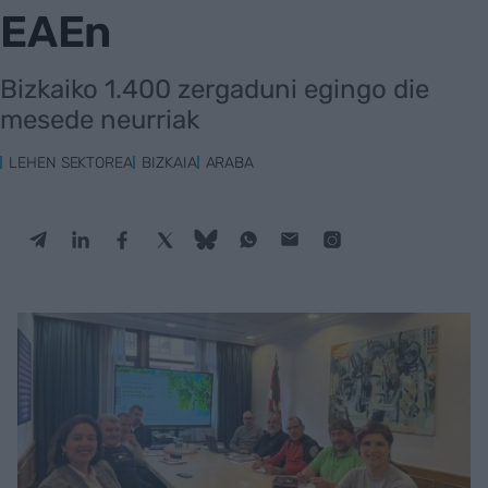
EAEn
Bizkaiko 1.400 zergaduni egingo die
mesede neurriak
LEHEN SEKTOREA
BIZKAIA
ARABA