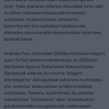
ziren. Hala, planaren bitartez Aldundiak lortu nahi
du lehen sektorean belaunaldi erreleboa
sustatzea, modernizatzea, emakume
baserritarren bizi-kalitatea hobetzea eta
animalien osasunarekiko konpromisoa indartzea,
besteak beste.
Arabako Foru Aldundiak 2024ko martxoan iragarri
zuen
forfait
sistema mantenduko du 2025ean,
eta Noemi Aguirre Nafarroako Nekazaritzako
diputatuak adierazi du neurria “pizgarri
interesgarria” dela gazteak sektorera hurbiltzeko,
eta, ondorioz, belaunaldien arteko erreleboa
sustatzeko. Gainera, azpimarratu du sistema
mantentzea “funtsezkoa” dela “merkatuaren
gorabeherekiko zaurgarria den sektorearen