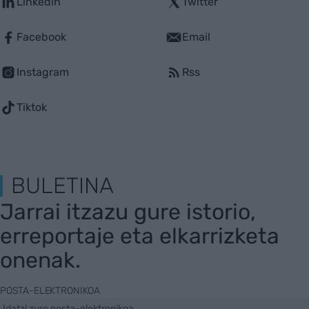
Linkedin
Twitter
Facebook
Email
Instagram
Rss
Tiktok
BULETINA
Jarrai itzazu gure istorio,
erreportaje eta elkarrizketa
onenak.
POSTA-ELEKTRONIKOA