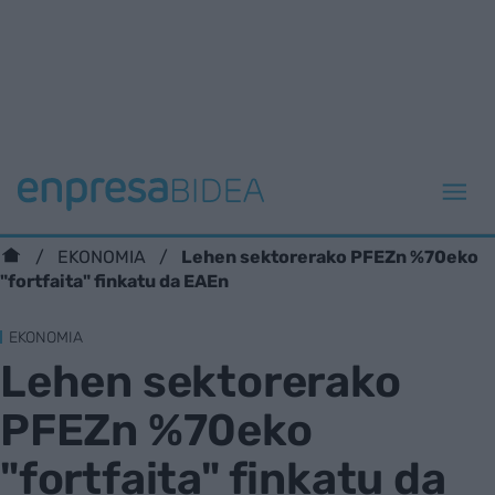
Lehen sektorerako PFEZn %70eko
EKONOMIA
"fortfaita" finkatu da EAEn
EKONOMIA
Lehen sektorerako
PFEZn %70eko
"fortfaita" finkatu da