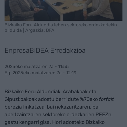
Bizkaiko Foru Aldundia lehen sektoreko ordezkariekin
bildu da | Argazkia: BFA
EnpresaBIDEA Erredakzioa
2025eko maiatzaren 7a - 11:55
Eg. 2025eko maiatzaren 7a - 12:19
Bizkaiko Foru Aldundiak, Arabakoak eta
Gipuzkoakoak adostu berri dute %70eko
forfait
berezia finkatzea, bai nekazaritzaren, bai
abeltzaintzaren sektoreko ordezkarien PFEZn,
gastu kengarri gisa. Hori adosteko Bizkaiko