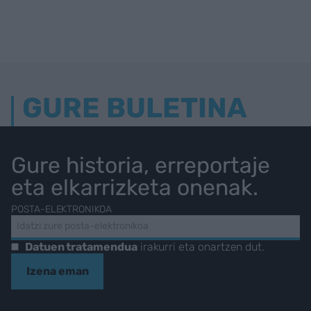
GURE BULETINA
Gure historia, erreportaje
eta elkarrizketa onenak.
POSTA-ELEKTRONIKOA
Datuen tratamendua
irakurri eta onartzen dut.
Izena eman