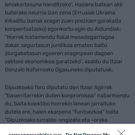
lehiakortasuna handitzeko”. Hasiera batean aldi
baterako neurria izan zena (Errusiak Ukraina
inbaditu izanak eragin zuen prezioen gorakada
konpentsatzeko) egonkortu egin du Aldundiak:
“Horrek tratamendu fiskal mesedegarriagoa
dakar, segurtasun juridikoa ematen baitu
ziurgabetasun egoeren eraginpean dagoen
sektore ekonomikoa garatzeko”, azaldu du Itziar
Gonzalo Nafarroako Ogasuneko diputatuak.
Gipuzkoako foru diputatu den Itziar Agirrek
"baserritarrekin duten konpromisoa" nabarmendu
du, baita kolektibo horrekin lanean jarraituko
dutela ere, haien ekarpena "funtsezkoa" baita
"Gipuzkoako lurralde-ongizate eta -oreka
berderako".