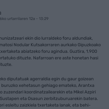
a
6ko urtarrilaren 12a - 13:29
nizatzeari ekin dio lurraldeko foru aldundiak,
rmatosi Nodular Kutsakorraren aurkako Gipuzkoako
xertaketa abiatzeko foru agindua. Guztira, 1.900
rtatuko dituzte. Nafarroan ere aste honetan hasi
ituzte.
eko diputatuak agerraldia egin du gaur goizean
ri buruzko xehetasun gehiago emateko, Arantxa
 zuzendari koordinatzailearekin eta Mikel Azpiri
 Sustapen eta Osasun zerbitzuburuarekin batera.
ri esleitu zaizkiela txertaketa lanak, eta behi-