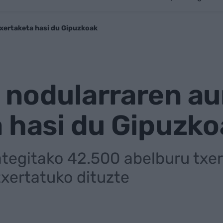
xertaketa hasi du Gipuzkoak
 nodularraren au
 hasi du Gipuzk
iategitako 42.500 abelburu txer
txertatuko dituzte