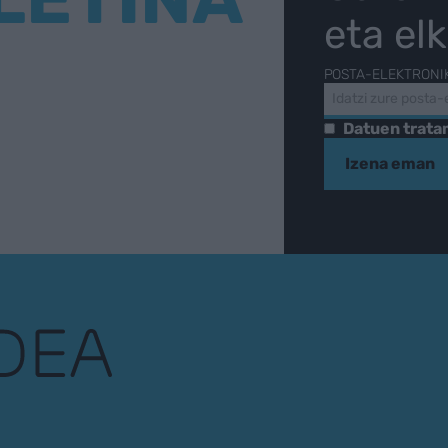
eta el
POSTA-ELEKTRONI
Datuen trat
Izena eman