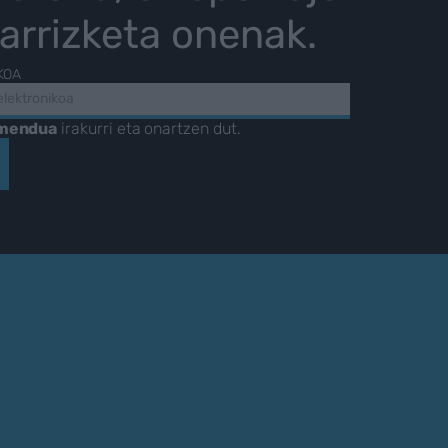
karrizketa onenak.
KOA
amendua
irakurri eta onartzen dut.