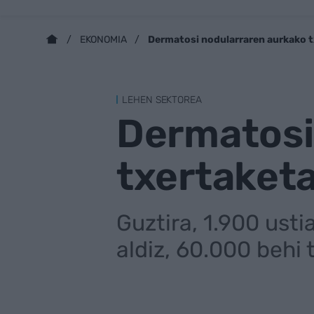
Dermatosi nodularraren aurkako t
EKONOMIA
LEHEN SEKTOREA
Dermatosi
txertaketa
Guztira, 1.900 ust
aldiz, 60.000 behi 