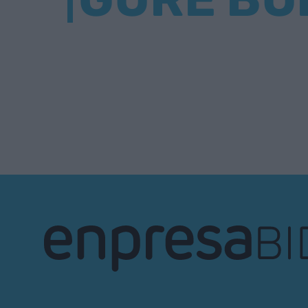
EnpresaBIDEA