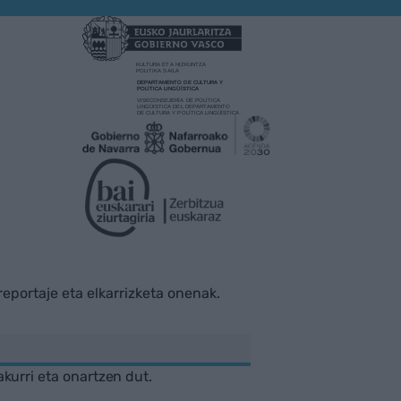
rreportaje eta elkarrizketa onenak.
akurri eta onartzen dut.