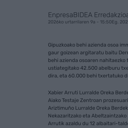
EnpresaBIDEA Erredakzio
2026ko urtarrilaren 9a - 15:50
Eg. 202
Gipuzkoako behi azienda osoa immu
gaur goizean argitaratu baitu De
behi azienda osoaren nahitaezko t
ustiategitako 42.500 abelburu txe
dira, eta 60.000 behi txertatuko d
Xabier Arruti Lurralde Oreka Berd
Aiako Testaje Zentroan prozesua
Ariztimuño Lurralde Oreka Berdeko
Nekazaritzako eta Abeltzaintzako
Arrutik azaldu du 12 albaitari-talde