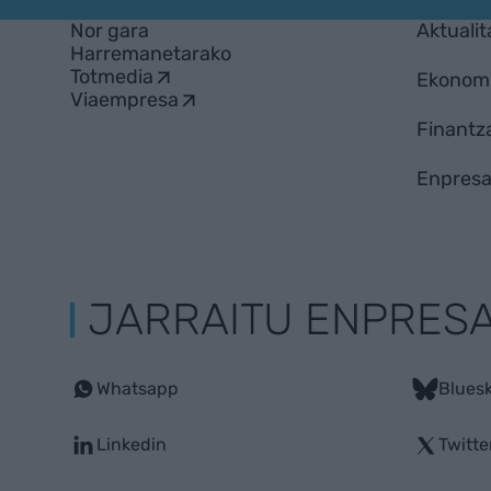
Nor gara
Aktualit
Harremanetarako
Totmedia
Ekonom
Viaempresa
Finantz
Enpresa
JARRAITU ENPRES
Whatsapp
Blues
Linkedin
Twitte