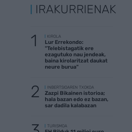
IRAKURRIENAK
KIROLA
Lur Errekondo:
"Telebistagatik ere
ezagutuko nau jendeak,
baina kirolaritzat daukat
neure burua"
INBERTSIOAREN TXOKOA
Zazpi Bikainen istorioa;
hala bazan edo ez bazan,
sar dadila kalabazan
TURISMOA
EH Bilduk 11 milioi euro