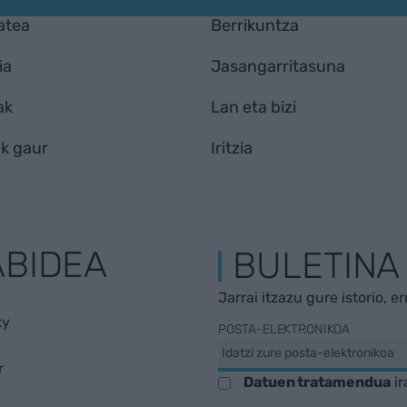
atea
Berrikuntza
ia
Jasangarritasuna
ak
Lan eta bizi
k gaur
Iritzia
ABIDEA
BULETINA
Jarrai itzazu gure istorio, e
ky
POSTA-ELEKTRONIKOA
r
Datuen tratamendua
ir