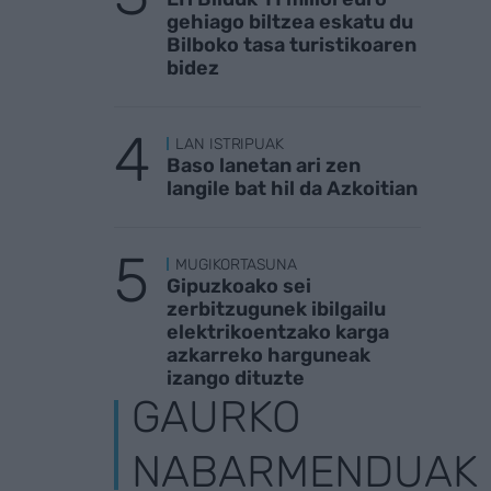
gehiago biltzea eskatu du
Bilboko tasa turistikoaren
bidez
LAN ISTRIPUAK
Baso lanetan ari zen
langile bat hil da Azkoitian
MUGIKORTASUNA
Gipuzkoako sei
zerbitzugunek ibilgailu
elektrikoentzako karga
azkarreko harguneak
izango dituzte
GAURKO
NABARMENDUAK