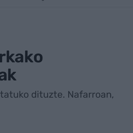
rkako
oak
tatuko dituzte. Nafarroan,