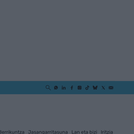
Berrikuntza
Jasangarritasuna
Lan eta bizi
Iritzia