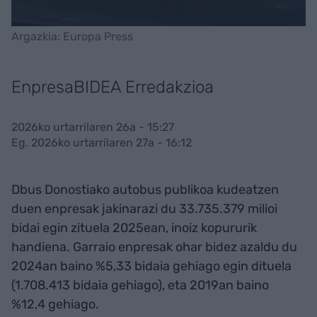
Argazkia: Europa Press
EnpresaBIDEA Erredakzioa
2026ko urtarrilaren 26a - 15:27
Eg. 2026ko urtarrilaren 27a - 16:12
Dbus Donostiako autobus publikoa kudeatzen
duen enpresak jakinarazi du 33.735.379 milioi
bidai egin zituela 2025ean, inoiz kopururik
handiena. Garraio enpresak ohar bidez azaldu du
2024an baino %5,33 bidaia gehiago egin dituela
(1.708.413 bidaia gehiago), eta 2019an baino
%12,4 gehiago.