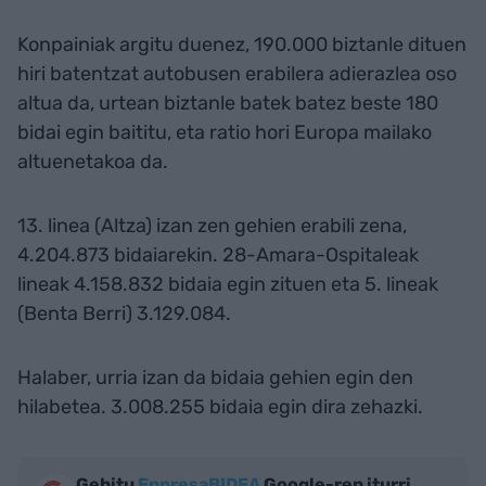
Konpainiak argitu duenez, 190.000 biztanle dituen
hiri batentzat autobusen erabilera adierazlea oso
altua da, urtean biztanle batek batez beste 180
bidai egin baititu, eta ratio hori Europa mailako
altuenetakoa da.
13. linea (Altza) izan zen gehien erabili zena,
4.204.873 bidaiarekin. 28-Amara-Ospitaleak
lineak 4.158.832 bidaia egin zituen eta 5. lineak
(Benta Berri) 3.129.084.
Halaber, urria izan da bidaia gehien egin den
hilabetea. 3.008.255 bidaia egin dira zehazki.
Gehitu
EnpresaBIDEA
Google-ren iturri