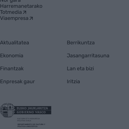
Nor gara
Harremanetarako
Totmedia
Viaempresa
Aktualitatea
Berrikuntza
Ekonomia
Jasangarritasuna
Finantzak
Lan eta bizi
Enpresak gaur
Iritzia