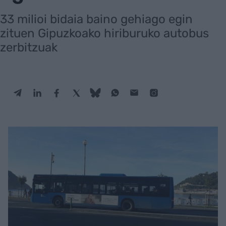
33 milioi bidaia baino gehiago egin
zituen Gipuzkoako hiriburuko autobus
zerbitzuak