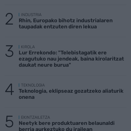
INDUSTRIA
Rhin, Europako bihotz industrialaren
taupadak entzuten diren lekua
KIROLA
Lur Errekondo: "Telebistagatik ere
ezagutuko nau jendeak, baina kirolaritzat
daukat neure burua"
TEKNOLOGIA
Teknologia, eklipseaz gozatzeko aliaturik
onena
EKINTZAILETZA
Neetyk bere produktuaren belaunaldi
berria aurkeztuko du irailean