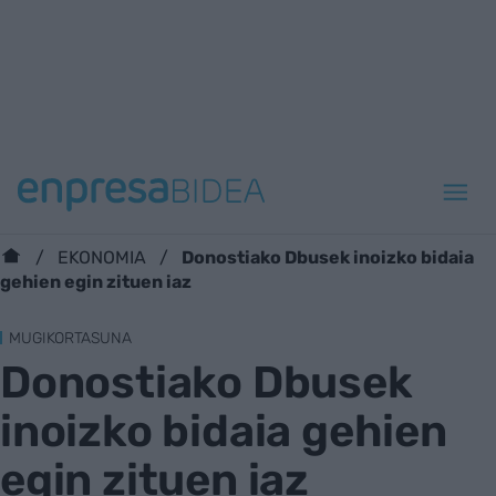
Donostiako Dbusek inoizko bidaia
EKONOMIA
gehien egin zituen iaz
MUGIKORTASUNA
Donostiako Dbusek
inoizko bidaia gehien
egin zituen iaz