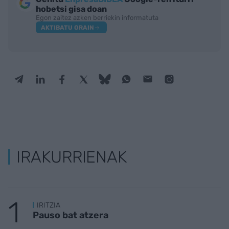
hobetsi gisa doan
Egon zaitez azken berriekin informatuta
AKTIBATU ORAIN
IRAKURRIENAK
IRITZIA
Pauso bat atzera