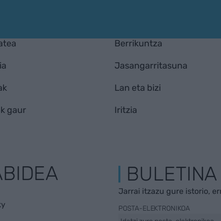
atea
Berrikuntza
ia
Jasangarritasuna
ak
Lan eta bizi
k gaur
Iritzia
ABIDEA
BULETINA
Jarrai itzazu gure istorio, e
ky
POSTA-ELEKTRONIKOA