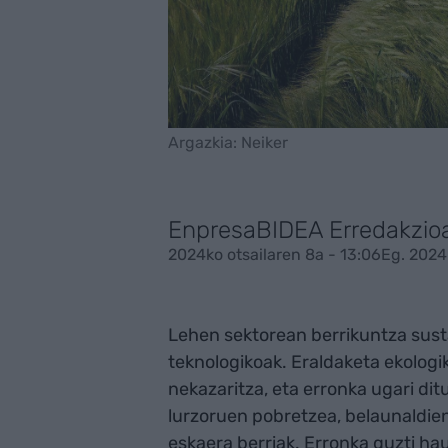
Argazkia: Neiker
EnpresaBIDEA Erredakzio
2024ko otsailaren 8a - 13:06
Eg. 2024k
Lehen sektorean berrikuntza sust
teknologikoak. Eraldaketa ekologi
nekazaritza, eta erronka ugari ditu
lurzoruen pobretzea, belaunaldie
eskaera berriak. Erronka guzti ha