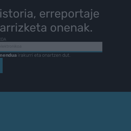
istoria, erreportaje
karrizketa onenak.
KOA
amendua
irakurri eta onartzen dut.