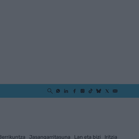
Berrikuntza
Jasangarritasuna
Lan eta bizi
Iritzia