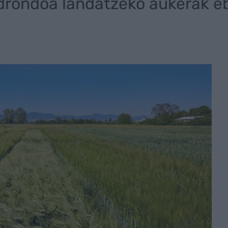
ndrondoa landatzeko aukerak e