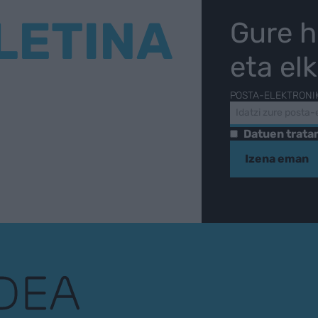
LETINA
Gure h
eta el
POSTA-ELEKTRONI
Datuen trat
Izena eman