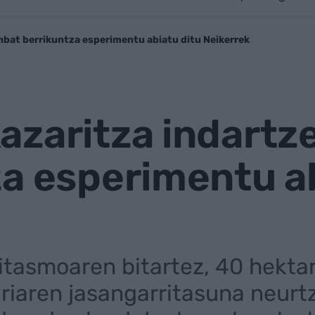
nbat berrikuntza esperimentu abiatu ditu Neikerrek
azaritza indartz
a esperimentu ab
itasmoaren bitartez, 40 hekta
gariaren jasangarritasuna neur