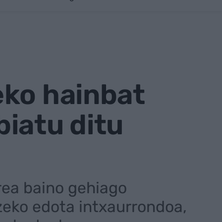
eko hainbat
iatu ditu
rea baino gehiago
tzeko edota intxaurrondoa,