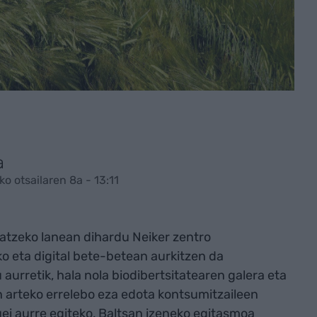
a
o otsailaren 8a - 13:11
atzeko lanean dihardu Neiker zentro
ko eta digital bete-betean aurkitzen da
 aurretik, hala nola biodibertsitatearen galera eta
n arteko errelebo eza edota kontsumitzaileen
uei aurre egiteko, Baltsan izeneko egitasmoa