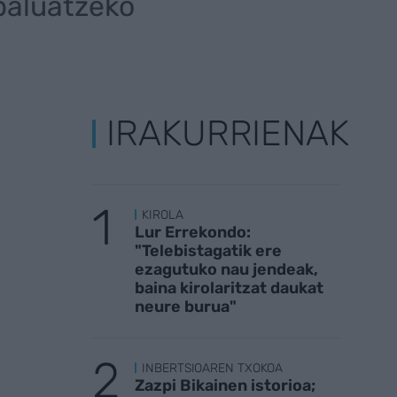
baluatzeko
IRAKURRIENAK
KIROLA
Lur Errekondo:
"Telebistagatik ere
ezagutuko nau jendeak,
baina kirolaritzat daukat
neure burua"
INBERTSIOAREN TXOKOA
Zazpi Bikainen istorioa;