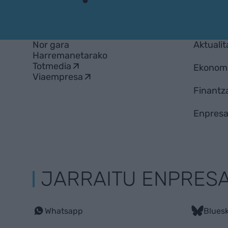
EnpresaBIDEA
Nor gara
Aktualit
Harremanetarako
Totmedia
Ekonom
Viaempresa
Finantz
Enpresa
JARRAITU ENPRES
Whatsapp
Blues