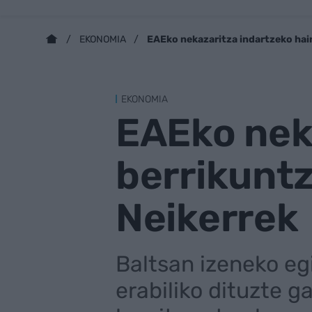
EAEko nekazaritza indartzeko hai
EKONOMIA
EKONOMIA
EAEko nek
berrikuntz
Neikerrek
Baltsan izeneko eg
erabiliko dituzte 