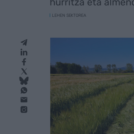
hurritza eta alme
LEHEN SEKTOREA