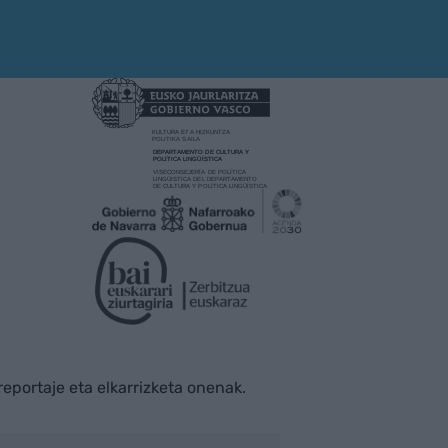
rreportaje eta elkarrizketa onenak.