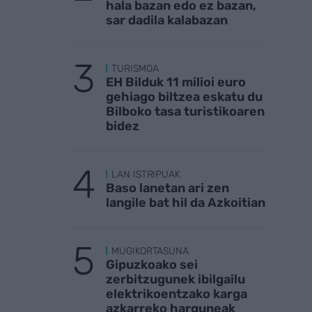
hala bazan edo ez bazan,
sar dadila kalabazan
TURISMOA
EH Bilduk 11 milioi euro
gehiago biltzea eskatu du
Bilboko tasa turistikoaren
bidez
LAN ISTRIPUAK
Baso lanetan ari zen
langile bat hil da Azkoitian
MUGIKORTASUNA
Gipuzkoako sei
zerbitzugunek ibilgailu
elektrikoentzako karga
azkarreko harguneak