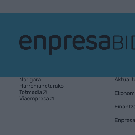
EnpresaBIDEA
Nor gara
Aktualit
Harremanetarako
Totmedia
Ekonom
Viaempresa
Finantz
Enpresa