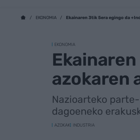
Ekainaren 3tik 5era egingo da +In
EKONOMIA
EKONOMIA
Ekainaren 
azokaren 
Nazioarteko parte-
dagoeneko erakusk
AZOKAK
INDUSTRIA