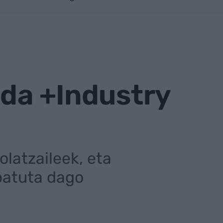
 da +Industry
latzaileek, eta
batuta dago