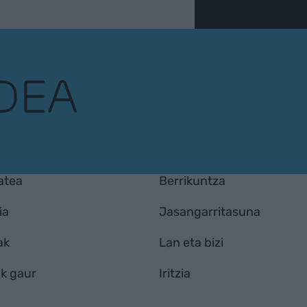
atea
Berrikuntza
ia
Jasangarritasuna
ak
Lan eta bizi
k gaur
Iritzia