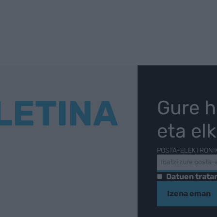
LETINA
Gure h
eta el
POSTA-ELEKTRONI
Datuen trat
Izena eman