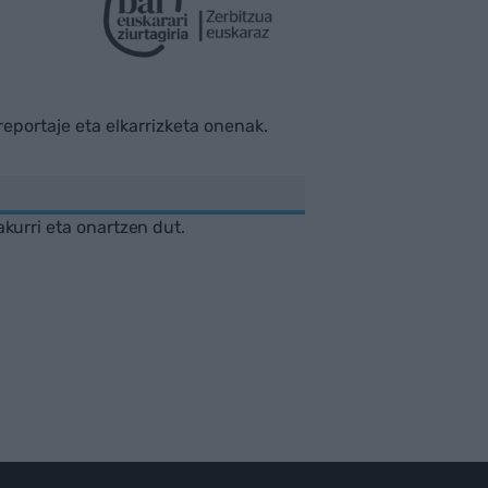
rreportaje eta elkarrizketa onenak.
akurri eta onartzen dut.