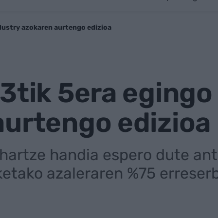
dustry azokaren aurtengo edizioa
3tik 5era egingo
aurtengo edizioa
hartze handia espero dute anto
etako azaleraren %75 erreser