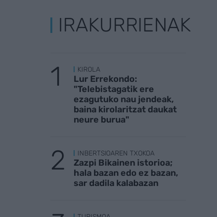
IRAKURRIENAK
KIROLA
Lur Errekondo:
"Telebistagatik ere
ezagutuko nau jendeak,
baina kirolaritzat daukat
neure burua"
INBERTSIOAREN TXOKOA
Zazpi Bikainen istorioa;
hala bazan edo ez bazan,
sar dadila kalabazan
TURISMOA