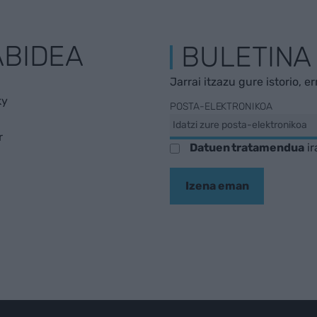
ABIDEA
BULETINA
Jarrai itzazu gure istorio, e
ky
POSTA-ELEKTRONIKOA
r
Datuen tratamendua
ir
Izena eman