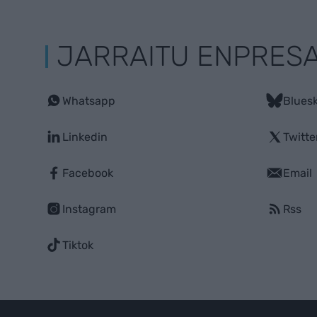
JARRAITU ENPRES
Whatsapp
Blues
Linkedin
Twitte
Facebook
Email
Instagram
Rss
Tiktok