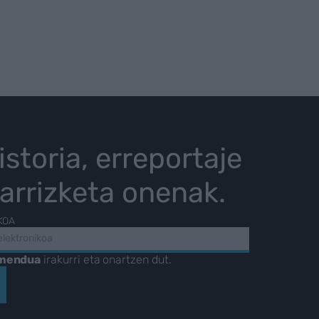
istoria, erreportaje
karrizketa onenak.
KOA
amendua
irakurri eta onartzen dut.