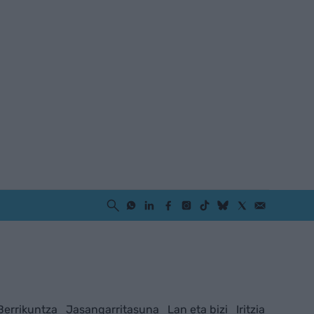
Berrikuntza
Jasangarritasuna
Lan eta bizi
Iritzia