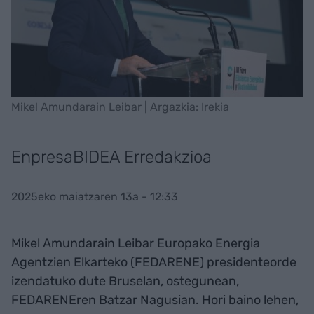
Mikel Amundarain Leibar | Argazkia: Irekia
EnpresaBIDEA Erredakzioa
2025eko maiatzaren 13a - 12:33
Mikel Amundarain Leibar Europako Energia
Agentzien Elkarteko (FEDARENE) presidenteorde
izendatuko dute Bruselan, ostegunean,
FEDARENEren Batzar Nagusian. Hori baino lehen,