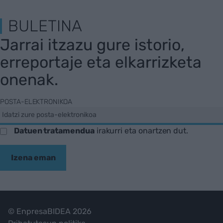
BULETINA
Jarrai itzazu gure istorio,
erreportaje eta elkarrizketa
onenak.
POSTA-ELEKTRONIKOA
Datuen tratamendua
irakurri eta onartzen dut.
Izena eman
© EnpresaBIDEA 2026