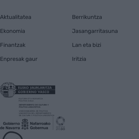
Aktualitatea
Berrikuntza
Ekonomia
Jasangarritasuna
Finantzak
Lan eta bizi
Enpresak gaur
Iritzia