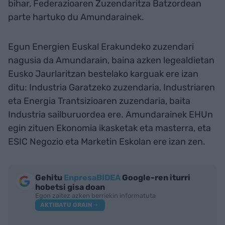
bihar, Federazioaren Zuzendaritza Batzordean
parte hartuko du Amundarainek.
Egun Energien Euskal Erakundeko zuzendari
nagusia da Amundarain, baina azken legealdietan
Eusko Jaurlaritzan bestelako karguak ere izan
ditu: Industria Garatzeko zuzendaria, Industriaren
eta Energia Trantsizioaren zuzendaria, baita
Industria sailburuordea ere. Amundarainek EHUn
egin zituen Ekonomia ikasketak eta masterra, eta
ESIC Negozio eta Marketin Eskolan ere izan zen.
Gehitu
EnpresaBIDEA
Google-ren iturri
hobetsi gisa doan
Egon zaitez azken berriekin informatuta
AKTIBATU ORAIN