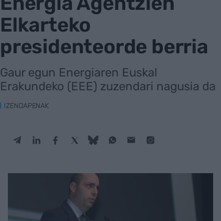
Energia Agentzien
Elkarteko
presidenteorde berria
Gaur egun Energiaren Euskal
Erakundeko (EEE) zuzendari nagusia da
IZENDAPENAK