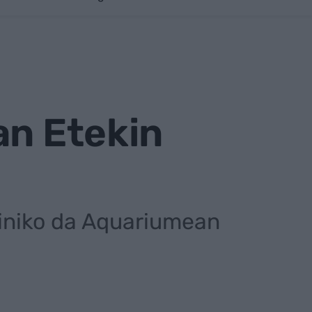
an Etekin
ainiko da Aquariumean