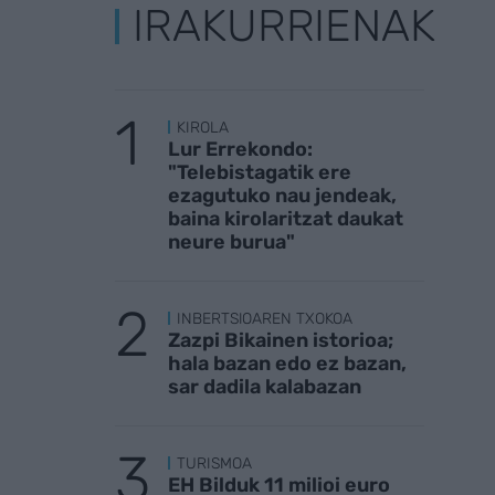
IRAKURRIENAK
KIROLA
Lur Errekondo:
"Telebistagatik ere
ezagutuko nau jendeak,
baina kirolaritzat daukat
neure burua"
INBERTSIOAREN TXOKOA
Zazpi Bikainen istorioa;
hala bazan edo ez bazan,
sar dadila kalabazan
TURISMOA
EH Bilduk 11 milioi euro