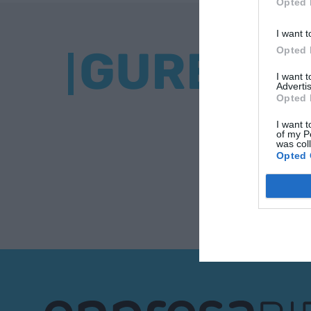
Opted 
I want t
GURE BU
Opted 
I want 
Advertis
Opted 
I want t
of my P
was col
Opted 