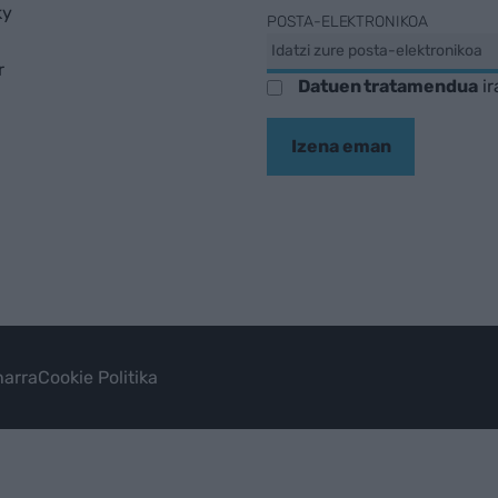
ky
POSTA-ELEKTRONIKOA
r
Datuen tratamendua
ir
Izena eman
arra
Cookie Politika