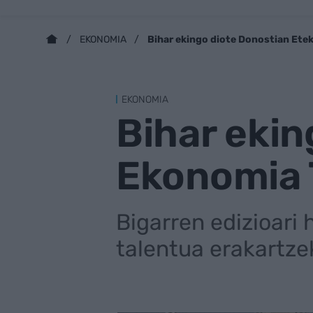
Bihar ekingo diote Donostian Ete
EKONOMIA
EKONOMIA
Bihar ekin
Ekonomia 
Bigarren edizioari
talentua erakartze