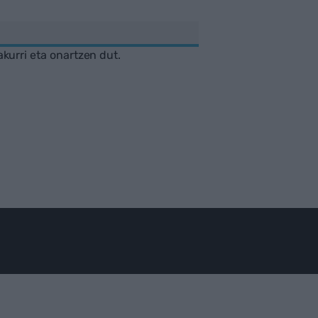
akurri eta onartzen dut.