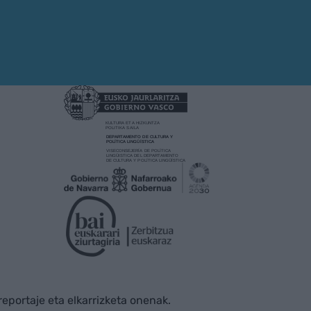
rreportaje eta elkarrizketa onenak.