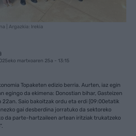
 | Argazkia: Irekia
a
025eko martxoaren 25a - 13:15
onomia Topaketen edizio berria. Aurten, iaz egin
an egingo da ekimena: Donostian bihar, Gasteizen
 22an. Saio bakoitzak ordu eta erdi (09:00etatik
unezko gai desberdina jorratuko da sektoreko
ko da parte-hartzaileen artean iritziak trukatzeko
”.