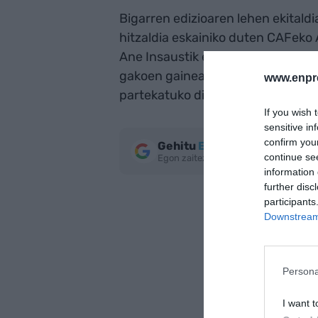
Bigarren edizioaren lehen ekital
hitzaldia eskainiko duten CAFeko
Ane Insaustik eta Mondragon Unib
gakoen gainean mintzatuko da hir
www.enpr
partekatuko dituzte. Oraindik ere
If you wish 
sensitive in
confirm you
Gehitu
EnpresaBIDEA
Google
continue se
Egon zaitez azken berriekin informa
information 
further disc
participants
Downstream 
Persona
I want t