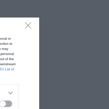
sonal or
ection to
ou may
 personal
out of the
 downstream
B’s List of