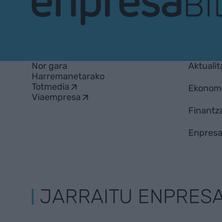
EnpresaBIDEA
Nor gara
Aktualit
Harremanetarako
Totmedia
Ekonom
Viaempresa
Finantz
Enpresa
JARRAITU ENPRES