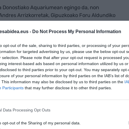
dia Donostiako Aquariumean egingo da, non
 Andres Arrizkorretak, Gipuzkoako Foru Aldundiko
ertsitateko Lander Belokik. Talentua erakartzeko
ukotea, eta haien esperientzia pertsonalak
esabidea.eus -
Do Not Process My Personal Information
 irekita dago izena emateko epea.
to opt-out of the sale, sharing to third parties, or processing of your per
formation for targeted advertising by us, please use the below opt-out s
r selection. Please note that after your opt-out request is processed y
-ren iturri hobetsi gisa doan
AKTIBATU ORAIN
eing interest-based ads based on personal information utilized by us or
tuta
disclosed to third parties prior to your opt-out. You may separately opt-
losure of your personal information by third parties on the IAB’s list of
. This information may also be disclosed by us to third parties on the
IA
Participants
that may further disclose it to other third parties.
l Data Processing Opt Outs
o opt-out of the Sharing of my personal data.