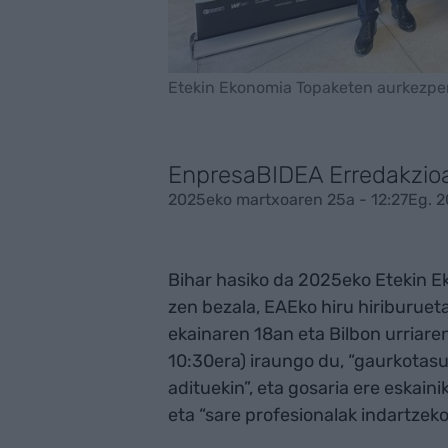
Etekin Ekonomia Topaketen aurkezpena
EnpresaBIDEA Erredakzio
2025eko martxoaren 25a - 12:27
Eg. 2
Bihar hasiko da 2025eko Etekin Ek
zen bezala, EAEko hiru hiriburuet
ekainaren 18an eta Bilbon urriaren
10:30era) iraungo du, “gaurkotas
adituekin”, eta gosaria ere eskaini
eta “sare profesionalak indartzeko