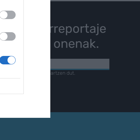
istoria, erreportaje
karrizketa onenak.
KOA
amendua
irakurri eta onartzen dut.