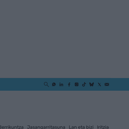
Berrikuntza
Jasangarritasuna
Lan eta bizi
Iritzia