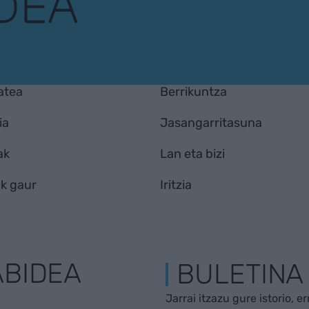
atea
Berrikuntza
ia
Jasangarritasuna
ak
Lan eta bizi
k gaur
Iritzia
ABIDEA
BULETINA
Jarrai itzazu gure istorio, e