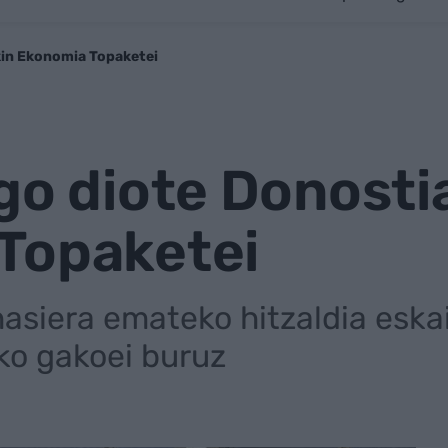
kin Ekonomia Topaketei
go diote Donosti
Topaketei
 hasiera emateko hitzaldia esk
ko gakoei buruz