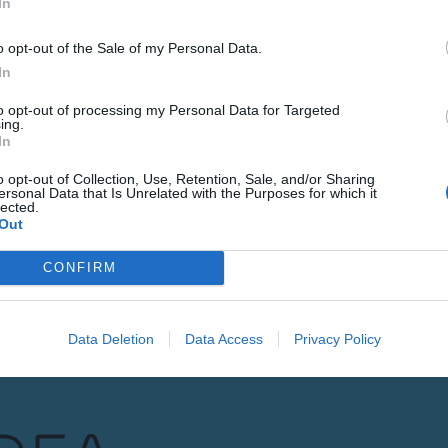
In
o opt-out of the Sale of my Personal Data.
LETINA
In
Gure h
to opt-out of processing my Personal Data for Targeted
ing.
eta el
In
o opt-out of Collection, Use, Retention, Sale, and/or Sharing
POSTA-ELEKTRONI
ersonal Data that Is Unrelated with the Purposes for which it
lected.
Out
Datuen trat
Izena eman
CONFIRM
Data Deletion
Data Access
Privacy Policy