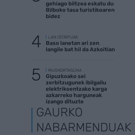
gehiago biltzea eskatu du
Bilboko tasa turistikoaren
bidez
LAN ISTRIPUAK
Baso lanetan ari zen
langile bat hil da Azkoitian
MUGIKORTASUNA
Gipuzkoako sei
zerbitzugunek ibilgailu
elektrikoentzako karga
azkarreko harguneak
izango dituzte
GAURKO
NABARMENDUAK