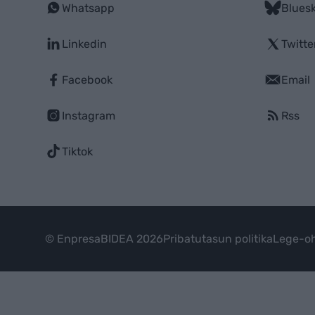
Whatsapp
Blues
Linkedin
Twitte
Facebook
Email
Instagram
Rss
Tiktok
© EnpresaBIDEA 2026
Pribatutasun politika
Lege-oh