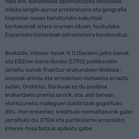
Hala ere, baliabideak optimizatzeko obsesioak
milaka langile aurrez erretiratzera eta geografia
hispaniar osoan banatutako sukurtsal
kontaezinak ixtera eraman zituen, hustutako
Espainiako biztanleak ostrazismora kondenatuz.
Bestalde, interes-tasak % 0,15eraino jaitsi izanak
eta EBZren barra libreko (LTRO) politikarekin
jarraitu izanak finantza-erakundeen likidezia-
arazoak arindu eta erreserben metaketa erraztu
zuten. Ondorioz, Bankuak ez du pasiboa
erakartzeko premia larririk, eta, aldi berean,
etorkizuneko maileguen baldintzak gogortuko
ditu. Horrenbestez, kredituak normaltasunik gabe
jarraituko du, ETEei eta partikularrei arrazoizko
interes-tasa batzuk aplikatu gabe.