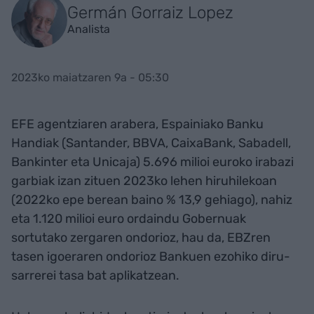
Germán Gorraiz Lopez
Analista
2023ko maiatzaren 9a - 05:30
EFE agentziaren arabera, Espainiako Banku
Handiak (Santander, BBVA, CaixaBank, Sabadell,
Bankinter eta Unicaja) 5.696 milioi euroko irabazi
garbiak izan zituen 2023ko lehen hiruhilekoan
(2022ko epe berean baino % 13,9 gehiago), nahiz
eta 1.120 milioi euro ordaindu Gobernuak
sortutako zergaren ondorioz, hau da, EBZren
tasen igoeraren ondorioz Bankuen ezohiko diru-
sarrerei tasa bat aplikatzean.