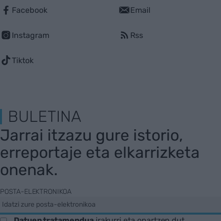
Facebook
Email
Instagram
Rss
Tiktok
BULETINA
Jarrai itzazu gure istorio,
erreportaje eta elkarrizketa
onenak.
POSTA-ELEKTRONIKOA
Datuen tratamendua
irakurri eta onartzen dut.