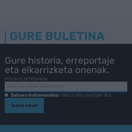
GURE BULETINA
Gure historia, erreportaje
eta elkarrizketa onenak.
POSTA-ELEKTRONIKOA
Datuen tratamendua
irakurri eta onartzen dut.
Izena eman