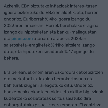
Azkenik, EBn piztutako inflazioak interes-tasen
igoera bizkortuko du EBZren aldetik, eta, horren
ondorioz, Euriborrak % 4ko igoera izango du
2023aren amaieran. Horrek berehalako eragina
izango du hipoteketan eta banku-maileguetan,
eta
pisos.com
atariaren arabera, 2023an
salerosketa-eragiketek % 11ko jaitsiera izango
dute, eta hipoteken sinadurak % 17 egingo du
behera.
Era berean, ekonomiaren uzkurdurak etxebizitzen
eta merkataritza-lokalen berankortasuna eta
bahiturak izugarri areagotuko ditu. Ondorioz,
banketxeak enkanteen bidez eta aktibo higiezinak
kudeatzeko sozietateak sortuz saiatuko dira
enbargatutako pisuei irteera ematen. Etxebizitza