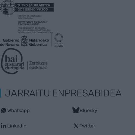
JARRAITU ENPRESABIDEA
Whatsapp
Bluesky
Linkedin
Twitter