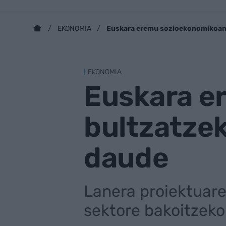
Euskara eremu sozioekonomikoan 
EKONOMIA
EKONOMIA
Euskara e
bultzatze
daude
Lanera proiektuare
sektore bakoitzeko