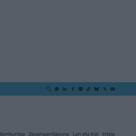
Berrikuntza
Jasangarritasuna
Lan eta bizi
Iritzia