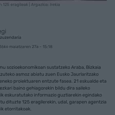
125 eragileak | Argazkia: Irekia
egi
zuzendaria
26ko maiatzaren 27a - 15:18
mu sozioekonomikoan sustatzeko Araba, Bizkaia
tzuteko asmoz abiatu zuen Eusko Jaurlaritzako
izeneko proiektuaren entzute fasea. 21 eskualde eta
ezkari baino gehiagorekin bildu dira saileko
atik eskuratutako informazio guztiarekin egindako
u dituzte 125 eragilerekin, udal, garapen agentzia
k etorritakoak.