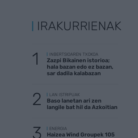
IRAKURRIENAK
INBERTSIOAREN TXOKOA
Zazpi Bikainen istorioa;
hala bazan edo ez bazan,
sar dadila kalabazan
LAN ISTRIPUAK
Baso lanetan ari zen
langile bat hil da Azkoitian
ENERGIA
Haizea Wind Groupek 105