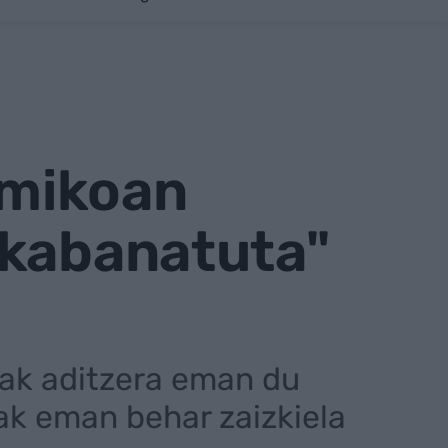
omikoan
akabanatuta"
oak aditzera eman du
ak eman behar zaizkiela