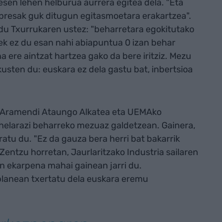
sen lehen helburua aurrera egitea dela. "Eta
npresak guk ditugun egitasmoetara erakartzea".
 du Txurrukaren ustez: "beharretara egokitutako
k ez du esan nahi abiapuntua 0 izan behar
a ere aintzat hartzea gako da bere iritziz. Mezu
kusten du: euskara ez dela gastu bat, inbertsioa
n Aramendi Ataungo Alkatea eta UEMAko
 helarazi beharreko mezuaz galdetzean. Gainera,
ratu du. "Ez da gauza bera herri bat bakarrik
 Zentzu horretan, Jaurlaritzako Industria sailaren
n ekarpena mahai gainean jarri du.
planean txertatu dela euskara eremu