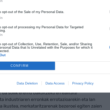
In
o opt-out of the Sale of my Personal Data.
In
to opt-out of processing my Personal Data for Targeted
ing.
In
o opt-out of Collection, Use, Retention, Sale, and/or Sharing
ersonal Data that Is Unrelated with the Purposes for which it
lected.
Out
CONFIRM
rtaratutako 125 eragileek laneraren hurrengo fasearen
 da formula berdinek ez dutela balio sektore
Data Deletion
Data Access
Privacy Policy
berezitasun eta beharrizanak aintzat hartzea
 da soilik eremu bakoitzeko errealitate
eta industriaren erronkak errotazioarekin eta lan
la ikustea, merkataritzarenak bezeroei egiten zaien