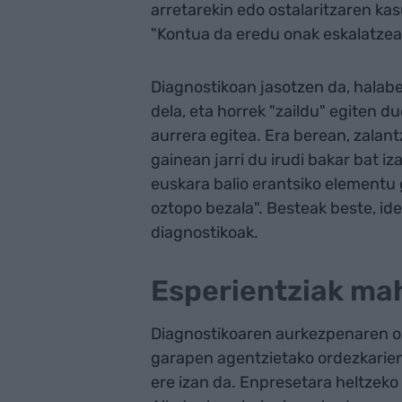
arretarekin edo ostalaritzaren ka
"Kontua da eredu onak eskalatzea
Diagnostikoan jasotzen da, halab
dela, eta horrek "zaildu" egiten d
aurrera egitea. Era berean, zalant
gainean jarri du irudi bakar bat 
euskara balio erantsiko elementu g
oztopo bezala". Besteak beste, id
diagnostikoak.
Esperientziak ma
Diagnostikoaren aurkezpenaren os
garapen agentzietako ordezkarien
ere izan da. Enpresetara heltzek