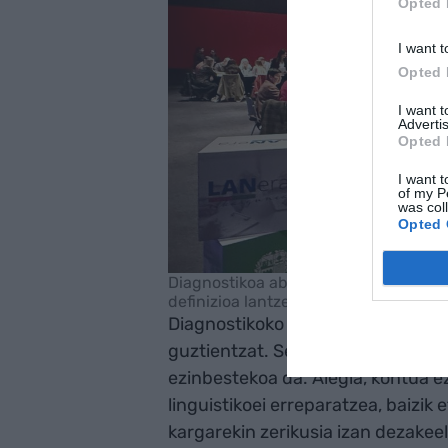
Opted 
I want t
Opted 
I want 
Advertis
Opted 
I want t
of my P
was col
Opted 
Diagnostikoa abiapuntu hartu dute be
definizioa lantzeko | Argazkia: Irekia
Diagnostikoko hirugarren ondorioa
guztientzat. Sektore bakoitzaren 
ezinbestekoa da. Alegia, kontua ez
linguistikoei erreparatzea, baizik 
kargarekin zerikusia izan dezakee