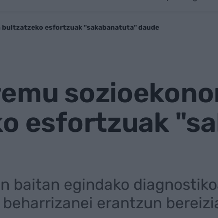
bultzatzeko esfortzuak "sakabanatuta" daude
remu sozioekon
ko esfortzuak "s
n baitan egindako diagnostik
 beharrizanei erantzun bereizi