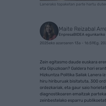
Lanerako topaketan parte hartu duten 
Maite Reizabal Arr
EnpresaBIDEA egunkariko 
2025eko azaroaren 13a - 16:59
Eg. 20
Zein egitasmo daude euskara ere
eta Gipuzkoan? Galdera hori eran
Hizkuntza Politika Sailak Lanera 
hiru hiriburuak bisitatuta, 300 ord
ordezkariak, eta gaur saio horiet
diagnostikoaren emaitzak partekat
zeinbestelako esparru publikoetati