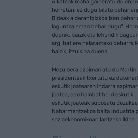
Alkateak mahaigaineratu du enpre
horretan, ez dugu bilatu behar e
Bideak alderantzizkoa izan behar
laguntza eman behar dugu". Horre
duenik, baizik eta lehendik dagoen
argi bat ere helarazteko beharra i
baizik, itzulkina duena.
Mezu bera azpimarratu du Marti
presidenteak txertatu ez dutenei
eskutik joatearen indarra azpimar
joatea, edo hainbat herri eskutik".
eskutik joateak suposatu dezakee
Nabarmentzekoa baita Industria 
sozioekonomikoan lantzeko ildoa.