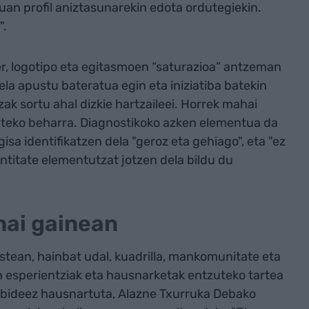
suan profil aniztasunarekin edota ordutegiekin.
".
er, logotipo eta egitasmoen “saturazioa” antzeman
uela apustu bateratua egin eta iniziatiba batekin
zak sortu ahal dizkie hartzaileei. Horrek mahai
izateko beharra. Diagnostikoko azken elementua da
isa identifikatzen dela "geroz eta gehiago", eta "ez
entitate elementutzat jotzen dela bildu du
hai gainean
tean, hainbat udal, kuadrilla, mankomunitate eta
 esperientziak eta hausnarketak entzuteko tartea
o bideez hausnartuta, Alazne Txurruka Debako