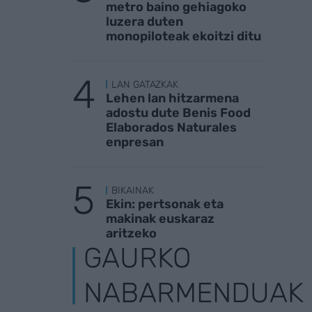
metro baino gehiagoko
luzera duten
monopiloteak ekoitzi ditu
LAN GATAZKAK
Lehen lan hitzarmena
adostu dute Benis Food
Elaborados Naturales
enpresan
BIKAINAK
Ekin: pertsonak eta
makinak euskaraz
aritzeko
GAURKO
NABARMENDUAK