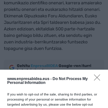
komunikazio zientifiko onenari, karrera amaierako
proiektu onenari eta euskarazko hitzaldi onenari.
Ekimenak Gipuzkoako Foru Aldundiaren, Eusko
Jaurlaritzaren eta Spri taldearen babesa jaso du.
Azken edizioan, ekitaldiak 500 parte-hartzaile
baino gehiago bildu zituen, eta sendotu egin
zuen industria-berrikuntzarako funtsezko
topagune gisa duen funtzioa.
Gehitu
EnpresaBIDEA
Google-ren iturri
hobetsi gisa doan
Egon zaitez azken berriekin informatuta
www.enpresabidea.eus -
Do Not Process My
AKTIBATU ORAIN
Personal Information
If you wish to opt-out of the sale, sharing to third parties, or
processing of your personal or sensitive information for
targeted advertising by us, please use the below opt-out