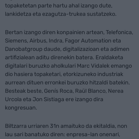
topaketetan parte hartu ahal izango dute,
lankidetza eta ezagutza-trukea sustatzeko.
Bertan izango diren konpainien artean, Telefonica,
Siemens, Airbus, Indra, Fagor Automation eta
Danobatgroup daude, digitalizazioan eta adimen
artifizialean aditu direnekin batera. Eraldaketa
digitalari buruzko aholkulari Marc Vidalek emango
dio hasiera topaketari, etorkizuneko industriak
aurrean dituen erronkei buruzko hitzaldi batekin.
Besteak beste, Genís Roca, Raül Blanco, Nerea
Urcola eta Jon Sistiaga ere izango dira
kongresuan.
Biltzarra urriaren 31n amaituko da ekitaldia, non
lau sari banatuko diren: enpresa-lan onenari,