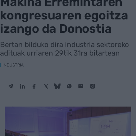
Makina Erremintaren
kongresuaren egoitza
izango da Donostia
Bertan bilduko dira industria sektoreko
adituak urriaren 29tik 31ra bitartean
INDUSTRIA