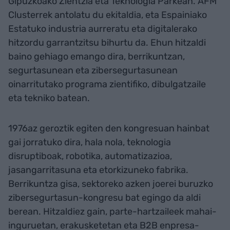
Gipuzkoako Zientzia eta Teknologia Parkean. AFM
Clusterrek antolatu du ekitaldia, eta Espainiako
Estatuko industria aurreratu eta digitalerako
hitzordu garrantzitsu bihurtu da. Ehun hitzaldi
baino gehiago emango dira, berrikuntzan,
segurtasunean eta zibersegurtasunean
oinarritutako programa zientifiko, dibulgatzaile
eta tekniko batean.
1976az geroztik egiten den kongresuan hainbat
gai jorratuko dira, hala nola, teknologia
disruptiboak, robotika, automatizazioa,
jasangarritasuna eta etorkizuneko fabrika.
Berrikuntza gisa, sektoreko azken joerei buruzko
zibersegurtasun-kongresu bat egingo da aldi
berean. Hitzaldiez gain, parte-hartzaileek mahai-
inguruetan, erakusketetan eta B2B enpresa-