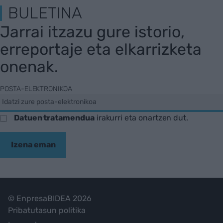
BULETINA
Jarrai itzazu gure istorio,
erreportaje eta elkarrizketa
onenak.
POSTA-ELEKTRONIKOA
Datuen tratamendua
irakurri eta onartzen dut.
Izena eman
© EnpresaBIDEA 2026
Pribatutasun politika