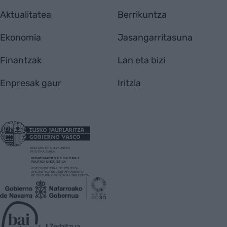
Aktualitatea
Berrikuntza
Ekonomia
Jasangarritasuna
Finantzak
Lan eta bizi
Enpresak gaur
Iritzia