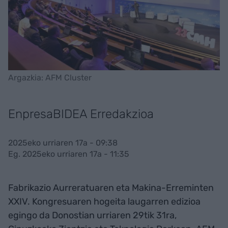
Argazkia: AFM Cluster
EnpresaBIDEA Erredakzioa
2025eko urriaren 17a - 09:38
Eg. 2025eko urriaren 17a - 11:35
Fabrikazio Aurreratuaren eta Makina-Erreminten
XXIV. Kongresuaren hogeita laugarren edizioa
egingo da Donostian urriaren 29tik 31ra,