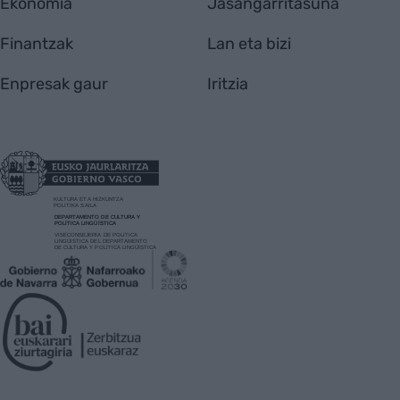
Ekonomia
Jasangarritasuna
Finantzak
Lan eta bizi
Enpresak gaur
Iritzia