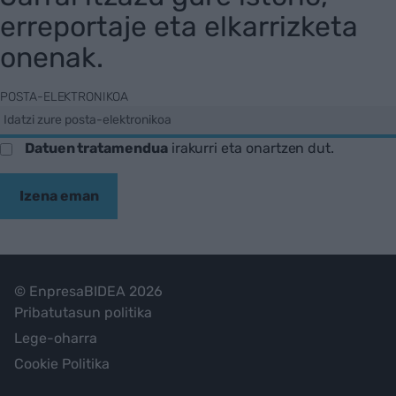
erreportaje eta elkarrizketa
onenak.
POSTA-ELEKTRONIKOA
Datuen tratamendua
irakurri eta onartzen dut.
Izena eman
© EnpresaBIDEA 2026
Pribatutasun politika
Lege-oharra
Cookie Politika