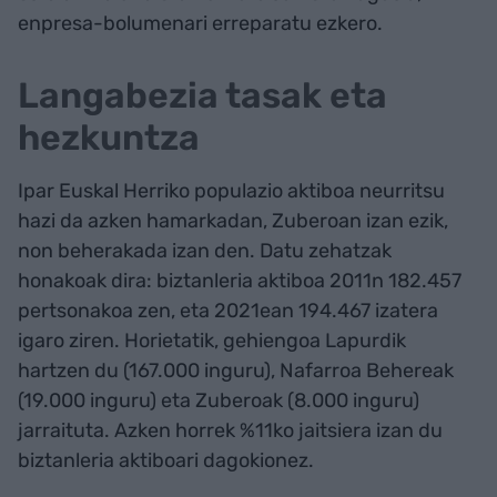
enpresa-bolumenari erreparatu ezkero.
Langabezia tasak eta
hezkuntza
Ipar Euskal Herriko populazio aktiboa neurritsu
hazi da azken hamarkadan, Zuberoan izan ezik,
non beherakada izan den. Datu zehatzak
honakoak dira: biztanleria aktiboa 2011n 182.457
pertsonakoa zen, eta 2021ean 194.467 izatera
igaro ziren. Horietatik, gehiengoa Lapurdik
hartzen du (167.000 inguru), Nafarroa Behereak
(19.000 inguru) eta Zuberoak (8.000 inguru)
jarraituta. Azken horrek %11ko jaitsiera izan du
biztanleria aktiboari dagokionez.