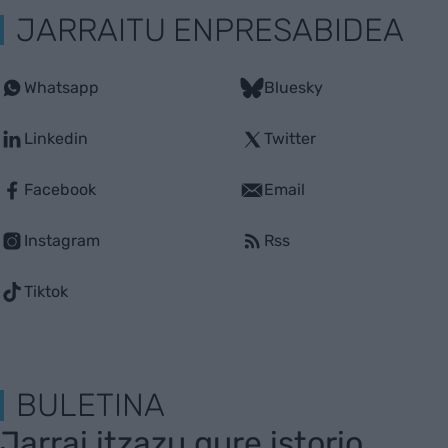
JARRAITU ENPRESABIDEA
Whatsapp
Bluesky
Linkedin
Twitter
Facebook
Email
Instagram
Rss
Tiktok
BULETINA
Jarrai itzazu gure istorio,