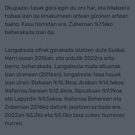
Okupazio-tasak gora egin du oro har, eta bilakaera
hobea izan da emakumeen artean gizonen artean
baino. Kasu horretan ere, Zuberoan %7,1eko
beherakada izan da.
Langabezia zifrek gorakada islatzen dute Euskal
Herri osoan 2016an, eta ordutik 2022ra arte,
berriz, beherakada. Langabezia maila altuenak
izan zirenean (2016an), langabezia-tasa hauek
izan ziren: Bizkaian %15,3koa, Araban %14,1ekoa,
Nafarroa Garaian %12,6koa, Gipuzkoan %9,9koa
eta Lapurdin %9,5ekoa. Nafarroa Beherean eta
Zuberoan 2016ko daturik jasotzen ez bada ere,
2022an %5,2ko eta %5,0ko tasa zuten, hurrenez
hurren.