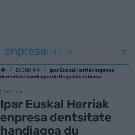
Ipar Euskal Herriak enpresa
EKONOMIA
dentsitate handiagoa du Hegoaldeak baino
EKONOMIA
Ipar Euskal Herriak
enpresa dentsitate
handiagoa du