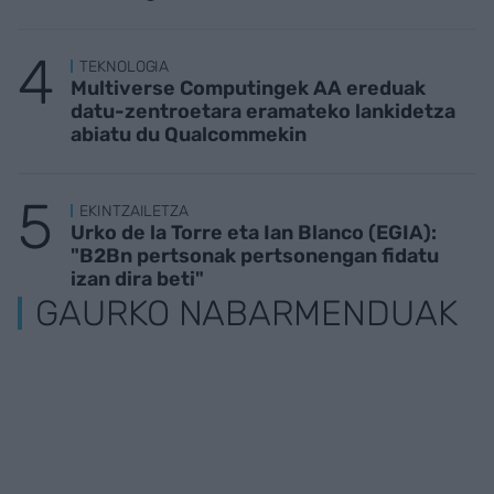
TEKNOLOGIA
Multiverse Computingek AA ereduak
datu-zentroetara eramateko lankidetza
abiatu du Qualcommekin
EKINTZAILETZA
Urko de la Torre eta Ian Blanco (EGIA):
"B2Bn pertsonak pertsonengan fidatu
izan dira beti"
GAURKO NABARMENDUAK