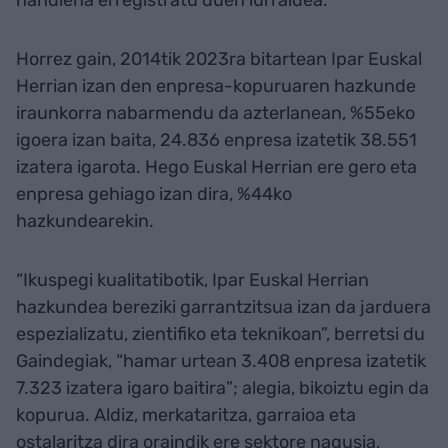
handiena erregistratu duen lurraldea.
Horrez gain, 2014tik 2023ra bitartean Ipar Euskal
Herrian izan den enpresa-kopuruaren hazkunde
iraunkorra nabarmendu da azterlanean, %55eko
igoera izan baita, 24.836 enpresa izatetik 38.551
izatera igarota. Hego Euskal Herrian ere gero eta
enpresa gehiago izan dira, %44ko
hazkundearekin.
“Ikuspegi kualitatibotik, Ipar Euskal Herrian
hazkundea bereziki garrantzitsua izan da jarduera
espezializatu, zientifiko eta teknikoan”, berretsi du
Gaindegiak, “hamar urtean 3.408 enpresa izatetik
7.323 izatera igaro baitira”; alegia, bikoiztu egin da
kopurua. Aldiz, merkataritza, garraioa eta
ostalaritza dira oraindik ere sektore nagusia,