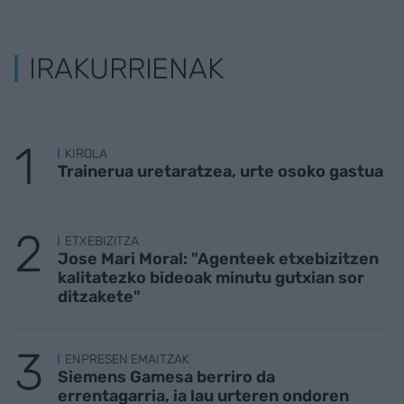
IRAKURRIENAK
KIROLA
Trainerua uretaratzea, urte osoko gastua
ETXEBIZITZA
Jose Mari Moral: "Agenteek etxebizitzen
kalitatezko bideoak minutu gutxian sor
ditzakete"
ENPRESEN EMAITZAK
Siemens Gamesa berriro da
errentagarria, ia lau urteren ondoren