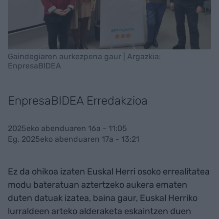
Gaindegiaren aurkezpena gaur | Argazkia:
EnpresaBIDEA
EnpresaBIDEA Erredakzioa
2025eko abenduaren 16a - 11:05
Eg. 2025eko abenduaren 17a - 13:21
Ez da ohikoa izaten Euskal Herri osoko errealitatea
modu bateratuan aztertzeko aukera ematen
duten datuak izatea, baina gaur, Euskal Herriko
lurraldeen arteko alderaketa eskaintzen duen