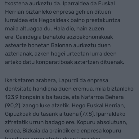
txostena aurkeztu da. Iparraldea da Euskal
Herrian biztanleko enpresa gehien dituen
lurraldea eta Hegoaldeak baino prestakuntza
maila altuagoa du. Hala dio, hain zuzen
ere, Gaindegia behatoki sozioekonomikoak
astearte honetan Baionan aurkeztu duen
azterlanak, azken hogei urteetan lurraldeen
arteko datu konparatiboak aztertzen dituenak.
Ikerketaren arabera, Lapurdi da enpresa
dentsitate handiena duen eremua, mila biztanleko
123,9 konpainia baitaude, eta Nafarroa Behera
(90,2) izango luke atzetik. Hego Euskal Herrian,
Gipuzkoak du tasarik altuena (77,8), Iparraldeko
zifretatik urrun badago ere. Kopuru absolutuan,
ordea, Bizkaia da oraindik ere enpresa kopuru