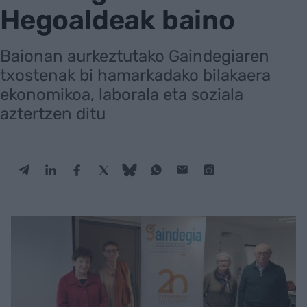
Hegoaldeak baino
Baionan aurkeztutako Gaindegiaren
txostenak bi hamarkadako bilakaera
ekonomikoa, laborala eta soziala
aztertzen ditu