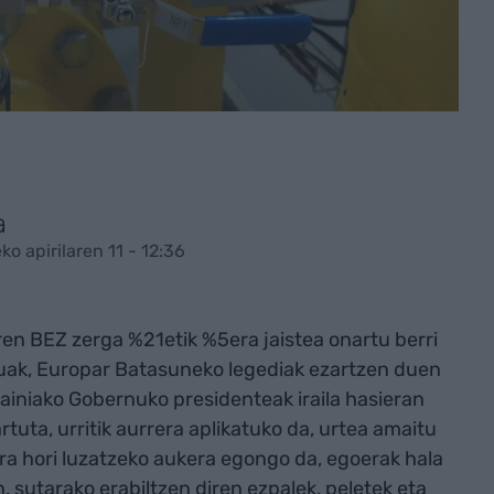
a
ko apirilaren 11 - 12:36
en BEZ zerga %21etik %5era jaistea onartu berri
luak, Europar Batasuneko legediak ezartzen duen
iniako Gobernuko presidenteak iraila hasieran
rtuta, urritik aurrera aplikatuko da, urtea amaitu
era hori luzatzeko aukera egongo da, egoerak hala
 sutarako erabiltzen diren ezpalek, peletek eta