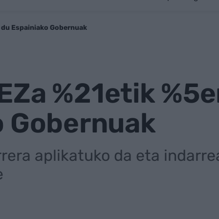
i du Espainiako Gobernuak
Za %21etik %5era
o Gobernuak
urrera aplikatuko da eta indarr
e