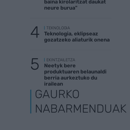
baina kirolaritzat daukat
neure burua"
TEKNOLOGIA
Teknologia, eklipseaz
gozatzeko aliaturik onena
EKINTZAILETZA
Neetyk bere
produktuaren belaunaldi
berria aurkeztuko du
irailean
GAURKO
NABARMENDUAK