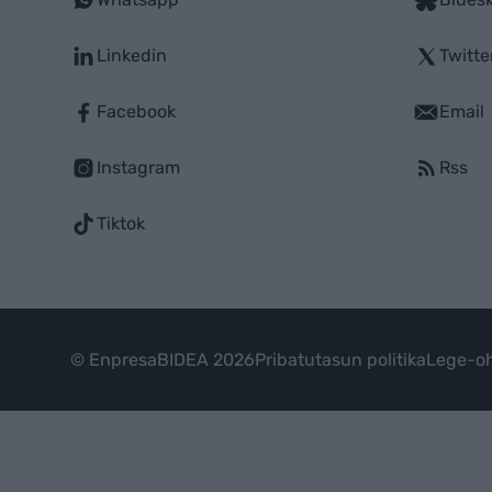
Linkedin
Twitte
Facebook
Email
Instagram
Rss
Tiktok
© EnpresaBIDEA 2026
Pribatutasun politika
Lege-oh