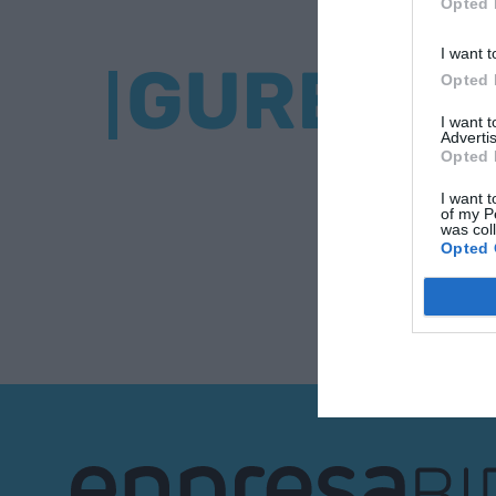
Opted 
I want t
GURE BU
Opted 
I want 
Advertis
Opted 
I want t
of my P
was col
Opted 