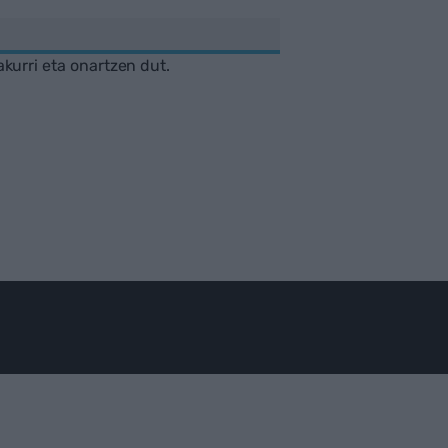
akurri eta onartzen dut.