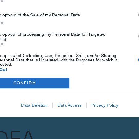
In
o opt-out of the Sale of my Personal Data.
LETINA
Gure h
In
to opt-out of processing my Personal Data for Targeted
eta el
ing.
In
POSTA-ELEKTRONI
o opt-out of Collection, Use, Retention, Sale, and/or Sharing
ersonal Data that Is Unrelated with the Purposes for which it
lected.
Datuen trat
Out
Izena eman
CONFIRM
Data Deletion
Data Access
Privacy Policy