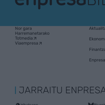
EnpresaBIDEA
Nor gara
Aktualit
Harremanetarako
Totmedia
Ekonom
Viaempresa
Finantz
Enpresa
JARRAITU ENPRES
Whatsapp
Blues