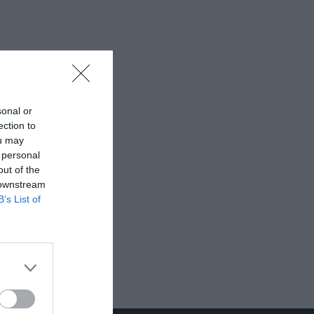
sonal or
ection to
ou may
 personal
out of the
 downstream
B’s List of