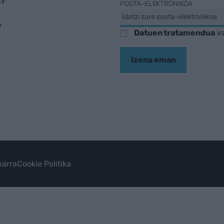
POSTA-ELEKTRONIKOA
r
Datuen tratamendua
ir
Izena eman
arra
Cookie Politika