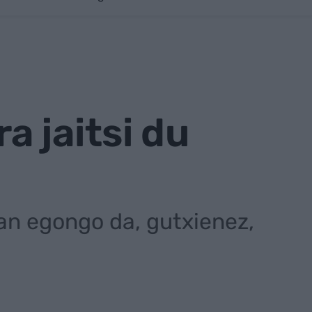
 jaitsi du
ean egongo da, gutxienez,