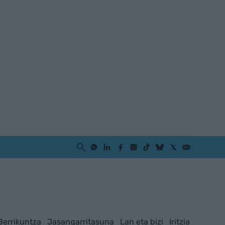
Berrikuntza
Jasangarritasuna
Lan eta bizi
Iritzia