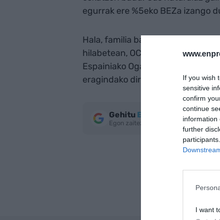
egurrak ere %5eko BEZa izango du
Hala, familia bakoitzak, batez be
hilabetean, OCU kontsumitzaile el
www.enpr
Espainiako Ogasunak 190 milioi eur
If you wish 
eragindako diru sarrerek orekatuko
sensitive in
confirm you
continue se
Gehitu
EnpresaBIDEA
Google
information 
Egon zaitez azken berriekin informa
further disc
participants
Downstream 
Persona
I want t