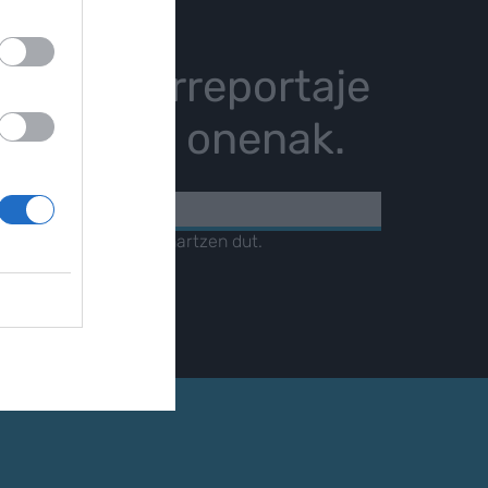
istoria, erreportaje
karrizketa onenak.
KOA
amendua
irakurri eta onartzen dut.