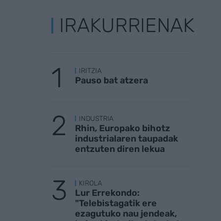
IRAKURRIENAK
IRITZIA
Pauso bat atzera
INDUSTRIA
Rhin, Europako bihotz
industrialaren taupadak
entzuten diren lekua
KIROLA
Lur Errekondo:
"Telebistagatik ere
ezagutuko nau jendeak,