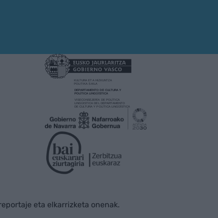
rreportaje eta elkarrizketa onenak.