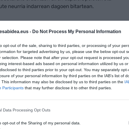
te neurria indarrean dagoen bitartean.
ste, 19 euro gutxiago ordainduko du gasa
karteak egindako kalkuluen arabera. Era berean,
esabidea.eus -
Do Not Process My Personal Information
o gutxiago jasoko ditu, baina inflazioak
to opt-out of the sale, sharing to third parties, or processing of your per
 lukete galera hori.
formation for targeted advertising by us, please use the below opt-out s
r selection. Please note that after your opt-out request is processed y
eing interest-based ads based on personal information utilized by us or
-ren iturri hobetsi gisa doan
disclosed to third parties prior to your opt-out. You may separately opt-
AKTIBATU ORAIN
tuta
losure of your personal information by third parties on the IAB’s list of
. This information may also be disclosed by us to third parties on the
IA
Participants
that may further disclose it to other third parties.
l Data Processing Opt Outs
o opt-out of the Sharing of my personal data.