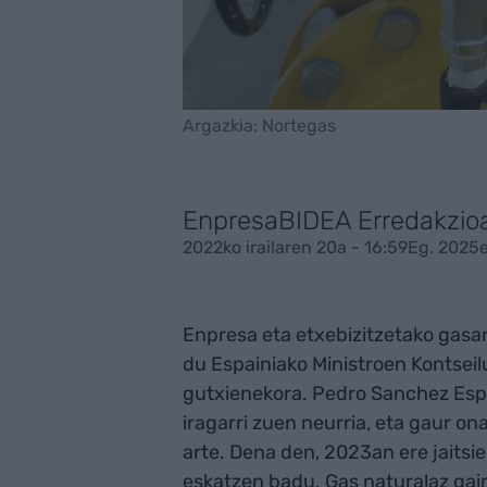
Argazkia: Nortegas
EnpresaBIDEA Erredakzio
2022ko irailaren 20a - 16:59
Eg. 2025e
Enpresa eta etxebizitzetako gasar
du Espainiako Ministroen Kontsei
gutxienekora. Pedro Sanchez Espa
iragarri zuen neurria, eta gaur ona
arte. Dena den, 2023an ere jaitsi
eskatzen badu. Gas naturalaz gain,