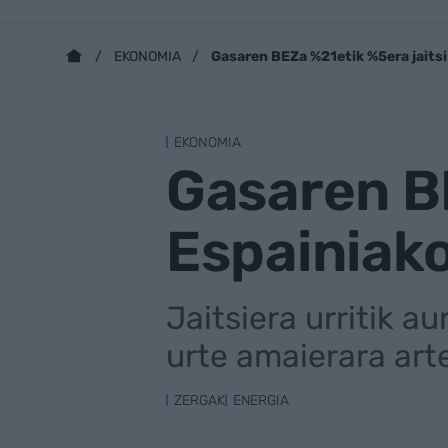
Gasaren BEZa %21etik %5era jaits
EKONOMIA
EKONOMIA
Gasaren BE
Espainiak
Jaitsiera urritik a
urte amaierara art
ZERGAK
ENERGIA