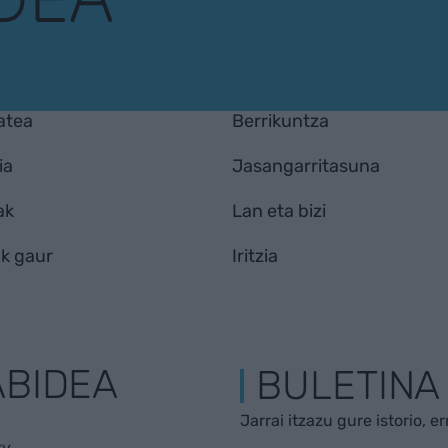
atea
Berrikuntza
ia
Jasangarritasuna
ak
Lan eta bizi
k gaur
Iritzia
ABIDEA
BULETINA
Jarrai itzazu gure istorio, e
ky