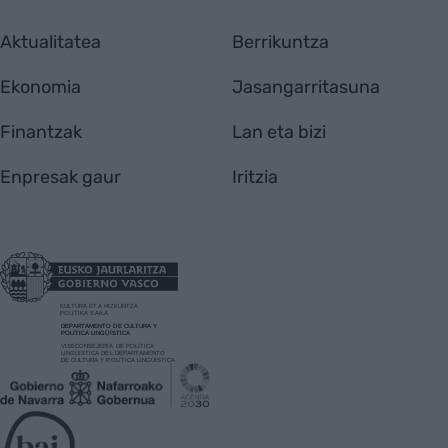
Aktualitatea
Berrikuntza
Ekonomia
Jasangarritasuna
Finantzak
Lan eta bizi
Enpresak gaur
Iritzia