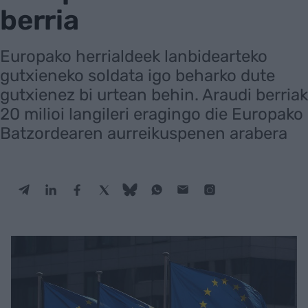
berria
Europako herrialdeek lanbidearteko
gutxieneko soldata igo beharko dute
gutxienez bi urtean behin. Araudi berriak
20 milioi langileri eragingo die Europako
Batzordearen aurreikuspenen arabera