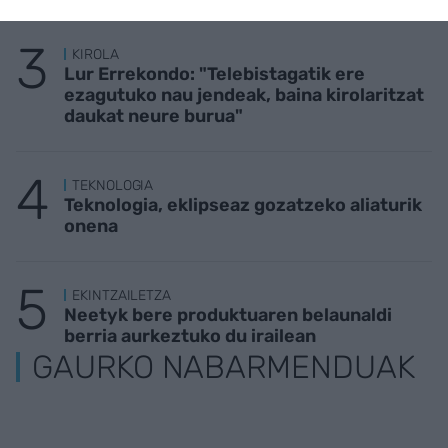
KIROLA
Lur Errekondo: "Telebistagatik ere
ezagutuko nau jendeak, baina kirolaritzat
daukat neure burua"
TEKNOLOGIA
Teknologia, eklipseaz gozatzeko aliaturik
onena
EKINTZAILETZA
Neetyk bere produktuaren belaunaldi
berria aurkeztuko du irailean
GAURKO NABARMENDUAK