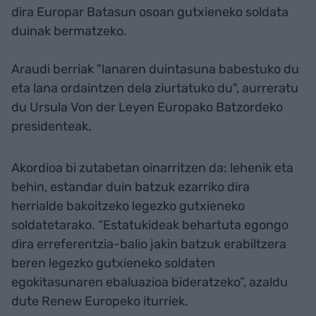
dira Europar Batasun osoan gutxieneko soldata
duinak bermatzeko.
Araudi berriak "lanaren duintasuna babestuko du
eta lana ordaintzen dela ziurtatuko du", aurreratu
du Ursula Von der Leyen Europako Batzordeko
presidenteak.
Akordioa bi zutabetan oinarritzen da: lehenik eta
behin, estandar duin batzuk ezarriko dira
herrialde bakoitzeko legezko gutxieneko
soldatetarako. “Estatukideak behartuta egongo
dira erreferentzia-balio jakin batzuk erabiltzera
beren legezko gutxieneko soldaten
egokitasunaren ebaluazioa bideratzeko”, azaldu
dute Renew Europeko iturriek.