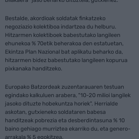
bilakaera" jaso beharko dituztela, gutxienez.
Bestalde, akordioak soldatak finkatzeko
negoziazio kolektiboa indartzea du helburu.
Hitzarmen kolektiboek babestutako langileen
ehunekoa % 70etik beherakoa den estatuetan,
Ekintza Plan Nazional bat aplikatu beharko da,
hitzarmen bidez babestutako langileen kopurua
pixkanaka handitzeko.
Europako Batzordeak zuzentarauaren testuan
egindako kalkuluen arabera, "10-20 milioi langilek
jasoko dituzte hobekuntza horiek". Herrialde
askotan, gutxieneko soldataren babesa
handitzeak pobrezia eta desberdintasuna % 10
baino gehiago murriztea ekarriko du, eta genero-
arrakala % 5 egokitzea.