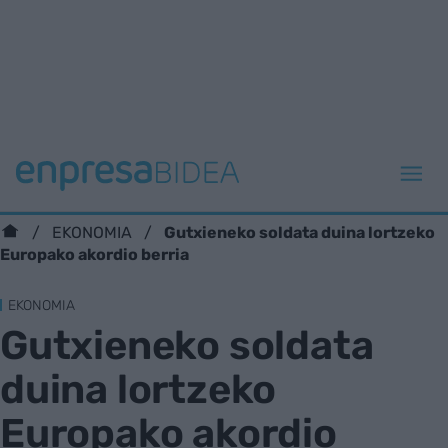
Gutxieneko soldata duina lortzeko
EKONOMIA
Europako akordio berria
EKONOMIA
Gutxieneko soldata
duina lortzeko
Europako akordio