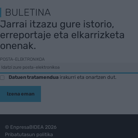
BULETINA
Jarrai itzazu gure istorio,
erreportaje eta elkarrizketa
onenak.
POSTA-ELEKTRONIKOA
Datuen tratamendua
irakurri eta onartzen dut.
Izena eman
© EnpresaBIDEA 2026
Pribatutasun politika