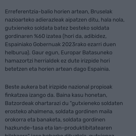
Erreferentzia-balio horien artean, Bruselak
nazioarteko adierazleak aipatzen ditu, hala nola,
gutxieneko soldata batez besteko soldata
gordinaren %60 izatea (hori da, adibidez,
Espainiako Gobernuak 2023rako ezarri duen
helburua). Gaur egun, Europar Batasuneko
hamazortzi herrialdek ez dute irizpide hori
betetzen eta horien artean dago Espainia.
Beste aukera bat irizpide nazional propioak
finkatzea izango da. Baina kasu honetan,
Batzordeak ohartarazi du "gutxieneko soldaten
erosteko ahalmena, soldata gordinen maila
orokorra eta banaketa, soldata gordinen
hazkunde-tasa eta lan-produktibitatearen