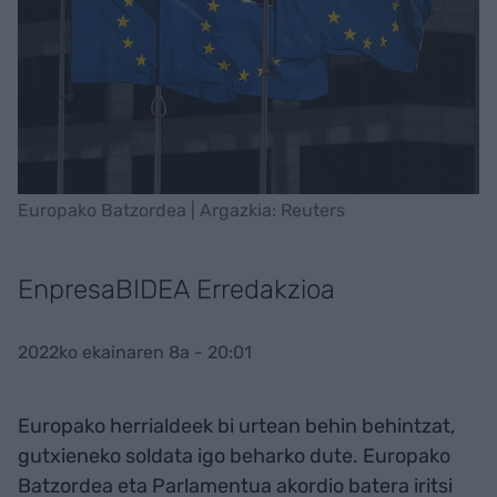
Europako Batzordea | Argazkia: Reuters
EnpresaBIDEA Erredakzioa
2022ko ekainaren 8a - 20:01
Europako herrialdeek bi urtean behin behintzat,
gutxieneko soldata igo beharko dute. Europako
Batzordea eta Parlamentua akordio batera iritsi