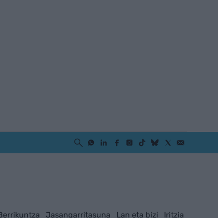
Berrikuntza
Jasangarritasuna
Lan eta bizi
Iritzia