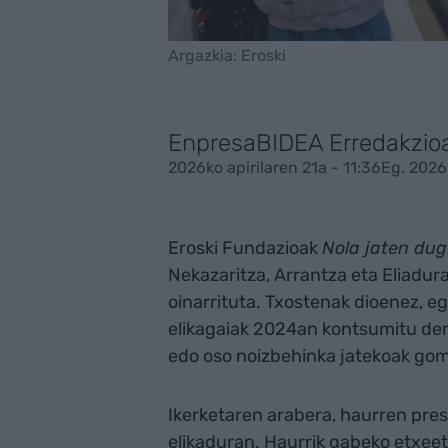
Argazkia: Eroski
EnpresaBIDEA Erredakzio
2026ko apirilaren 21a - 11:36
Eg. 2026k
Eroski Fundazioak
Nola jaten du
Nekazaritza, Arrantza eta Eliadu
oinarrituta. Txostenak dioenez, 
elikagaiak 2024an kontsumitu den 
edo oso noizbehinka jatekoak gome
Ikerketaren arabera, haurren pre
elikaduran. Haurrik gabeko etxee