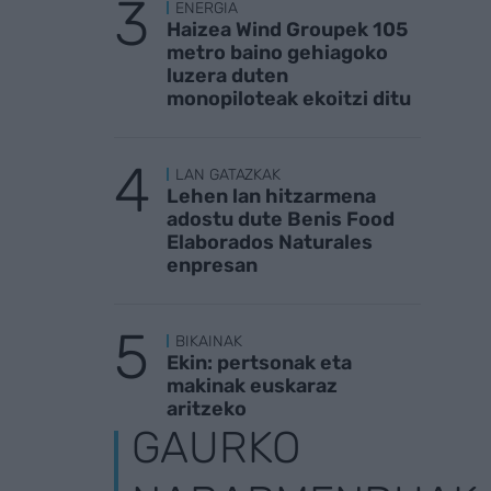
ENERGIA
Haizea Wind Groupek 105
metro baino gehiagoko
luzera duten
monopiloteak ekoitzi ditu
LAN GATAZKAK
Lehen lan hitzarmena
adostu dute Benis Food
Elaborados Naturales
enpresan
BIKAINAK
Ekin: pertsonak eta
makinak euskaraz
aritzeko
GAURKO