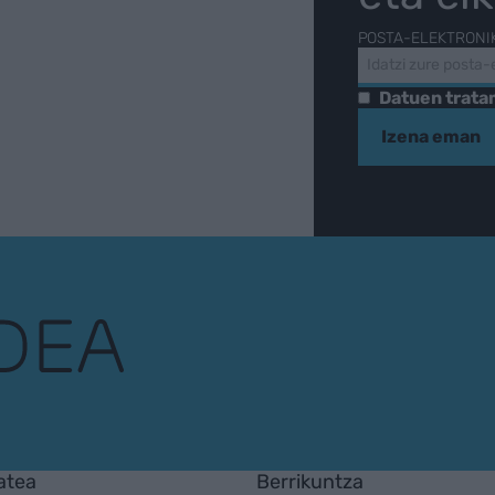
POSTA-ELEKTRONI
Datuen trat
Izena eman
atea
Berrikuntza