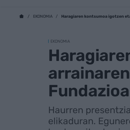
Haragiaren kontsumoa igotzen eta 
EKONOMIA
EKONOMIA
Haragiare
arrainarena
Fundazioa
Haurren presentzia
elikaduran. Egune