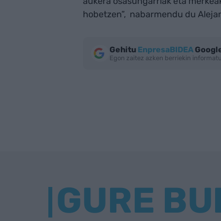
aukera osasungarriak eta merkeak 
hobetzen”, nabarmendu du Alejan
Gehitu
EnpresaBIDEA
Google
Egon zaitez azken berriekin informa
GURE BU