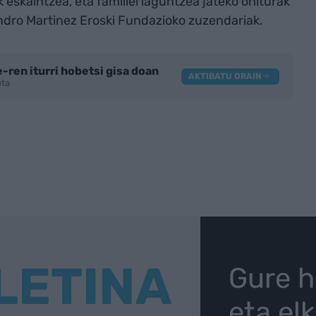
eskaintzea, eta familiei laguntzea jateko ohiturak
dro Martinez Eroski Fundazioko zuzendariak.
-ren iturri hobetsi gisa doan
AKTIBATU ORAIN
tuta
LETINA
Gure h
eta el