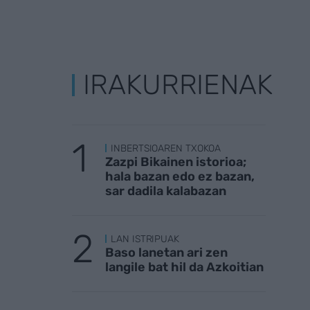
IRAKURRIENAK
INBERTSIOAREN TXOKOA
Zazpi Bikainen istorioa;
hala bazan edo ez bazan,
sar dadila kalabazan
LAN ISTRIPUAK
Baso lanetan ari zen
langile bat hil da Azkoitian