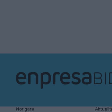
EnpresaBIDEA
Nor gara
Aktualit