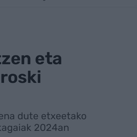
zen eta
Eroski
zena dute etxeetako
ikagaiak 2024an