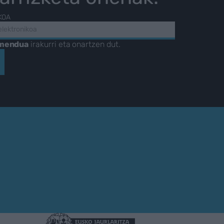
KOA
amendua
irakurri eta onartzen dut.