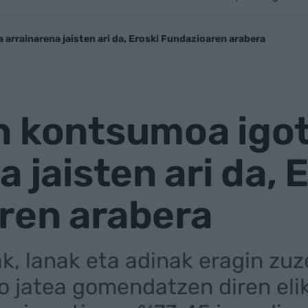
arrainarena jaisten ari da, Eroski Fundazioaren arabera
n kontsumoa igot
 jaisten ari da, 
ren arabera
k, lanak eta adinak eragin zu
ro jatea gomendatzen diren el