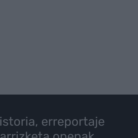
istoria, erreportaje
karrizketa onenak.