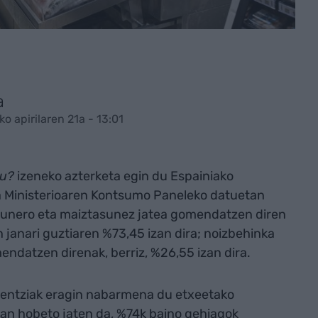
a
o apirilaren 21a - 13:01
gu?
izeneko azterketa egin du Espainiako
ra Ministerioaren Kontsumo Paneleko datuetan
egunero eta maiztasunez jatea gomendatzen diren
janari guztiaren %73,45 izan dira; noizbehinka
ndatzen direnak, berriz, %26,55 izan dira.
sentziak eragin nabarmena du etxeetako
tan hobeto jaten da, %74k baino gehiagok