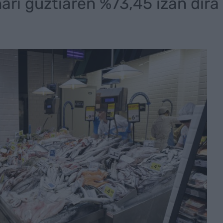
ari guztiaren %73,45 izan dira