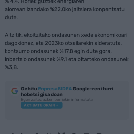
% 4,4. Horiek guztiek energiaren
alorrean izandako %22,0ko jaitsiera konpentsatu
dute.
Aitzitik, ekoitzitako ondasunen xede ekonomikoari
dagokionez, eta 2023ko otsailarekin alderatuta,
kontsumo ondasunek %17,8 egin dute gora,
inbertsio ondasunek %9,1 eta bitarteko ondasunek
%3,8.
Gehitu
EnpresaBIDEA
Google-ren iturri
hobetsi gisa doan
Egon zaitez azken berriekin informatuta
AKTIBATU ORAIN