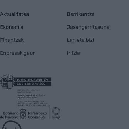
Aktualitatea
Berrikuntza
Ekonomia
Jasangarritasuna
Finantzak
Lan eta bizi
Enpresak gaur
Iritzia