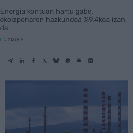
Energia kontuan hartu gabe,
ekoizpenaren hazkundea %9,4koa izan
da
INDUSTRIA