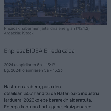
Prezioak nabarmen jaitsi dira energian (%24,2) |
Argazkia: iStock
EnpresaBIDEA Erredakzioa
2024ko apirilaren 5a - 13:19
Eg. 2024ko apirilaren 5a - 13:23
Nastaten arabera, pasa den
otsailean %5,7 handitu da Nafarroako industria
jarduera, 2023ko epe berarekin alderatuta.
Energia kontuan hartu gabe, ekoizpenaren