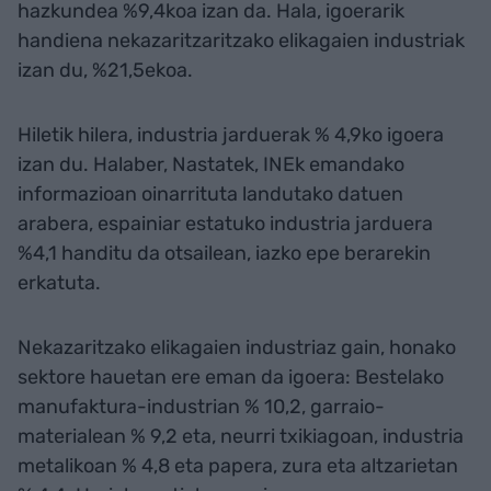
hazkundea %9,4koa izan da. Hala, igoerarik
handiena nekazaritzaritzako elikagaien industriak
izan du, %21,5ekoa.
Hiletik hilera, industria jarduerak % 4,9ko igoera
izan du. Halaber, Nastatek, INEk emandako
informazioan oinarrituta landutako datuen
arabera, espainiar estatuko industria jarduera
%4,1 handitu da otsailean, iazko epe berarekin
erkatuta.
Nekazaritzako elikagaien industriaz gain, honako
sektore hauetan ere eman da igoera: Bestelako
manufaktura-industrian % 10,2, garraio-
materialean % 9,2 eta, neurri txikiagoan, industria
metalikoan % 4,8 eta papera, zura eta altzarietan