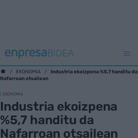
Industria ekoizpena %5,7 handitu da
EKONOMIA
Nafarroan otsailean
EKONOMIA
Industria ekoizpena
%5,7 handitu da
Nafarroan otsailean