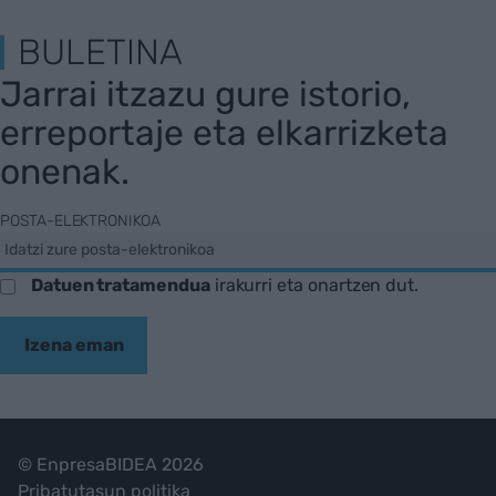
BULETINA
Jarrai itzazu gure istorio,
erreportaje eta elkarrizketa
onenak.
POSTA-ELEKTRONIKOA
Datuen tratamendua
irakurri eta onartzen dut.
Izena eman
© EnpresaBIDEA 2026
Pribatutasun politika