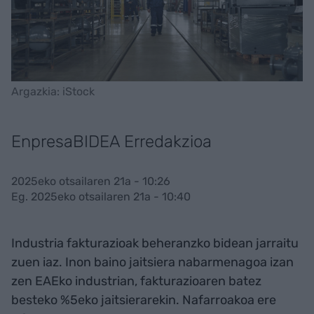
Argazkia: iStock
EnpresaBIDEA Erredakzioa
2025eko otsailaren 21a - 10:26
Eg. 2025eko otsailaren 21a - 10:40
Industria fakturazioak beheranzko bidean jarraitu
zuen iaz. Inon baino jaitsiera nabarmenagoa izan
zen EAEko industrian, fakturazioaren batez
besteko %5eko jaitsierarekin. Nafarroakoa ere