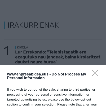
IRAKURRIENAK
KIROLA
Lur Errekondo: "Telebistagatik ere
ezagutuko nau jendeak, baina kirolaritzat
daukat neure burua"
www.enpresabidea.eus -
Do Not Process My
Personal Information
INBERTSIOAREN TXOKOA
Zazpi Bikainen istorioa; hala bazan edo ez
bazan, sar dadila kalabazan
If you wish to opt-out of the sale, sharing to third parties, or
processing of your personal or sensitive information for
targeted advertising by us, please use the below opt-out
section to confirm your selection. Please note that after your
TURISMOA