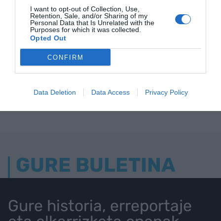
I want to opt-out of Collection, Use,
Retention, Sale, and/or Sharing of my
Personal Data that Is Unrelated with the
Purposes for which it was collected.
Opted Out
CONFIRM
Data Deletion
Data Access
Privacy Policy
GURE BULETINA
Gure historia, erreportaje