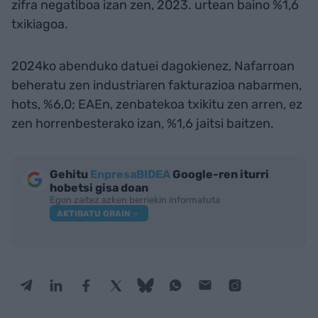
zifra negatiboa izan zen, 2023. urtean baino %1,6
txikiagoa.
2024ko abenduko datuei dagokienez, Nafarroan
beheratu zen industriaren fakturazioa nabarmen,
hots, %6,0; EAEn, zenbatekoa txikitu zen arren, ez
zen horrenbesterako izan, %1,6 jaitsi baitzen.
Gehitu
EnpresaBIDEA
Google-ren iturri
hobetsi gisa doan
Egon zaitez azken berriekin informatuta
AKTIBATU ORAIN