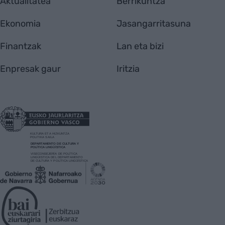
Aktualitatea
Berrikuntza
Ekonomia
Jasangarritasuna
Finantzak
Lan eta bizi
Enpresak gaur
Iritzia