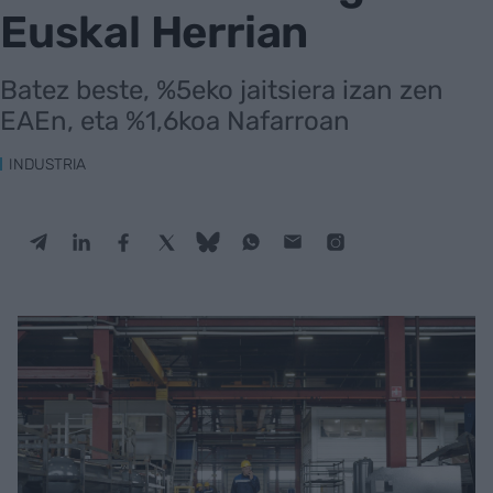
Euskal Herrian
Batez beste, %5eko jaitsiera izan zen
EAEn, eta %1,6koa Nafarroan
INDUSTRIA