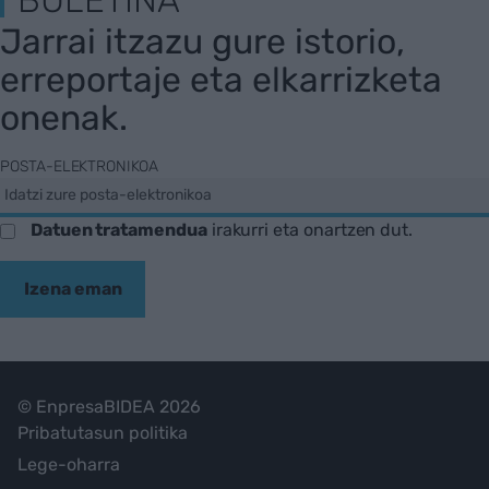
BULETINA
Jarrai itzazu gure istorio,
erreportaje eta elkarrizketa
onenak.
POSTA-ELEKTRONIKOA
Datuen tratamendua
irakurri eta onartzen dut.
Izena eman
© EnpresaBIDEA 2026
Pribatutasun politika
Lege-oharra