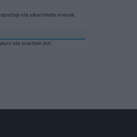
rreportaje eta elkarrizketa onenak.
akurri eta onartzen dut.