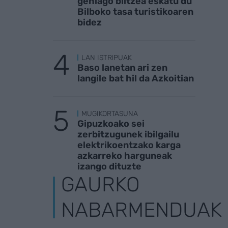
gehiago biltzea eskatu du
Bilboko tasa turistikoaren
bidez
LAN ISTRIPUAK
Baso lanetan ari zen
langile bat hil da Azkoitian
MUGIKORTASUNA
Gipuzkoako sei
zerbitzugunek ibilgailu
elektrikoentzako karga
azkarreko harguneak
izango dituzte
GAURKO
NABARMENDUAK