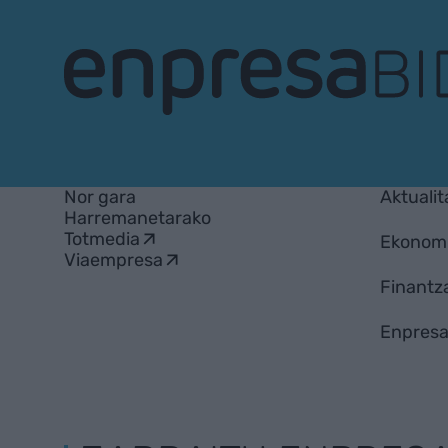
EnpresaBIDEA
Nor gara
Aktualit
Harremanetarako
Totmedia
Ekonom
Viaempresa
Finantz
Enpresa