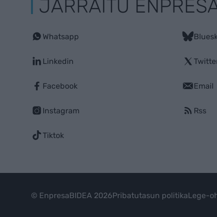
JARRAITU ENPRES
Whatsapp
Blues
Linkedin
Twitte
Facebook
Email
Instagram
Rss
Tiktok
© EnpresaBIDEA 2026
Pribatutasun politika
Lege-oh