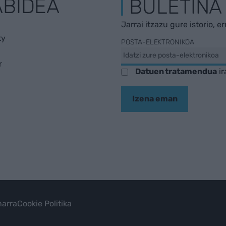
ABIDEA
BULETINA
Jarrai itzazu gure istorio, e
ky
POSTA-ELEKTRONIKOA
r
Datuen tratamendua
ir
Izena eman
arra
Cookie Politika