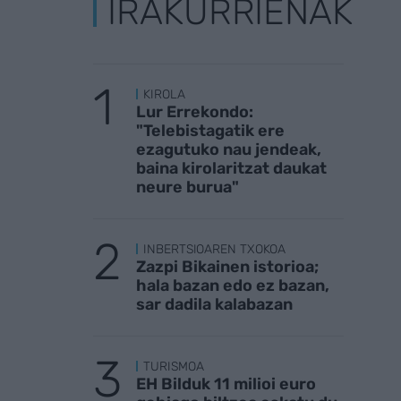
IRAKURRIENAK
KIROLA
Lur Errekondo:
"Telebistagatik ere
ezagutuko nau jendeak,
baina kirolaritzat daukat
neure burua"
INBERTSIOAREN TXOKOA
Zazpi Bikainen istorioa;
hala bazan edo ez bazan,
sar dadila kalabazan
TURISMOA
EH Bilduk 11 milioi euro