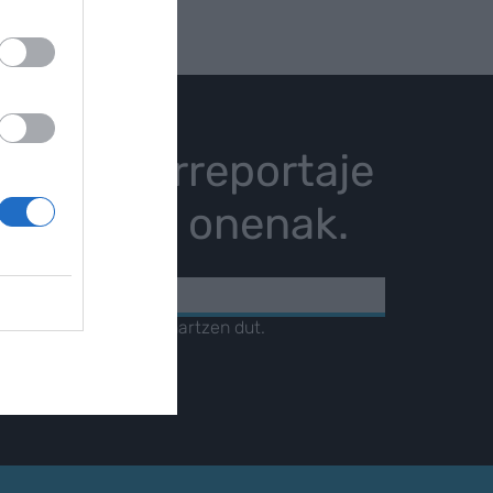
istoria, erreportaje
karrizketa onenak.
KOA
amendua
irakurri eta onartzen dut.