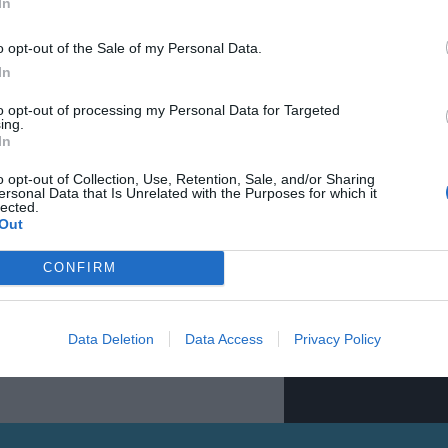
In
o opt-out of the Sale of my Personal Data.
In
to opt-out of processing my Personal Data for Targeted
ing.
LETINA
Gure h
In
o opt-out of Collection, Use, Retention, Sale, and/or Sharing
eta el
ersonal Data that Is Unrelated with the Purposes for which it
lected.
Out
POSTA-ELEKTRONI
CONFIRM
Datuen trat
Izena eman
Data Deletion
Data Access
Privacy Policy