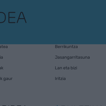
atea
Berrikuntza
ia
Jasangarritasuna
ak
Lan eta bizi
k gaur
Iritzia