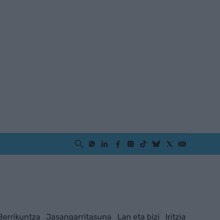
Berrikuntza
Jasangarritasuna
Lan eta bizi
Iritzia