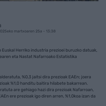
a
2025eko martxoaren 25a - 13:38
 Euskal Herriko industria prezioei buruzko datuak,
earen eta Nastat Nafarroako Estatistika
alderatuta, %0,3 jaitsi dira prezioak EAEn; joera
zioak %1,0 handitu baitira hilabete bakarrean.
ratuta are gehiago hazi dira prezioak Nafarroan,
EAEn ere prezioak igo diren arren, %1,0koa izan da