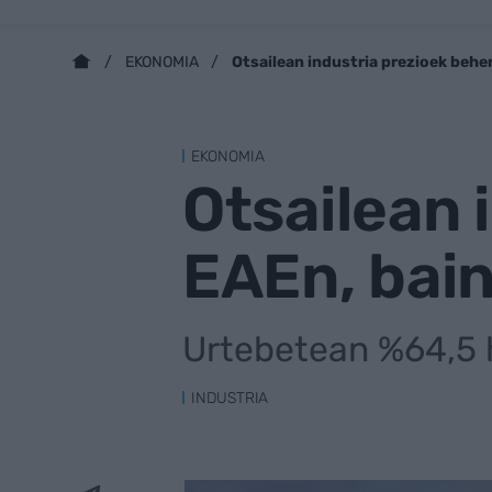
Otsailean industria prezioek behe
EKONOMIA
EKONOMIA
Otsailean 
EAEn, bai
Urtebetean %64,5 h
INDUSTRIA