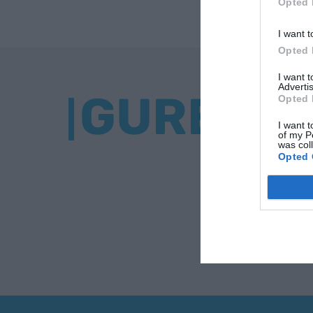
Opted 
I want t
Opted 
I want 
Advertis
GURE BU
Opted 
I want t
of my P
was col
Opted 