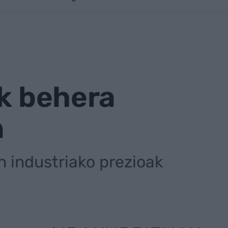
ek behera
n
n industriako prezioak