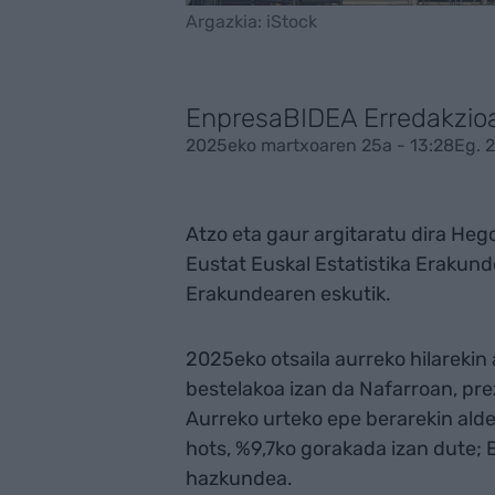
Argazkia: iStock
EnpresaBIDEA Erredakzio
2025eko martxoaren 25a - 13:28
Eg. 
Atzo eta gaur argitaratu dira Hego
Eustat Euskal Estatistika Erakund
Erakundearen eskutik.
2025eko otsaila aurreko hilarekin 
bestelakoa izan da Nafarroan, pre
Aurreko urteko epe berarekin alde
hots, %9,7ko gorakada izan dute; 
hazkundea.