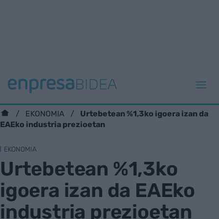
Urtebetean %1,3ko igoera izan da
EKONOMIA
EAEko industria prezioetan
EKONOMIA
Urtebetean %1,3ko
igoera izan da EAEko
industria prezioetan