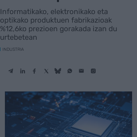
Informatikako, elektronikako eta
optikako produktuen fabrikazioak
%12,6ko prezioen gorakada izan du
urtebetean
INDUSTRIA