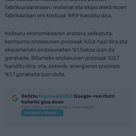
fabrikazioarenean; material eta ekipo elektrikoen
fabrikazioan ere kostuak %9,9 handitu dira.
Helburu ekonomikoaren arabera sailkatuta,
kontsumo ondasunen prezioak %0,6 hazi dira eta
ekipamendu ondasunetan %1,5ekoa izan da
gorakada. Bitarteko ondasunen prezioak %0,7
handitu dira, eta, azkenik, energiaren prezioek
%1,1 gorakada izan dute.
Gehitu
EnpresaBIDEA
Google-ren iturri
hobetsi gisa doan
Egon zaitez azken berriekin informatuta
AKTIBATU ORAIN