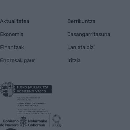
Aktualitatea
Berrikuntza
Ekonomia
Jasangarritasuna
Finantzak
Lan eta bizi
Enpresak gaur
Iritzia