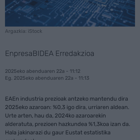
Argazkia: iStock
EnpresaBIDEA Erredakzioa
2025eko abenduaren 22a - 11:12
Eg. 2025eko abenduaren 22a - 11:13
EAEn industria prezioak antzeko mantendu dira
2025eko azaroan: %0,3 igo dira, urriaren aldean.
Urte arten, hau da, 2024ko azaroarekin
alderatuta, prezioen hazkundea %1,3koa izan da.
Hala jakinarazi du gaur Eustat estatistika