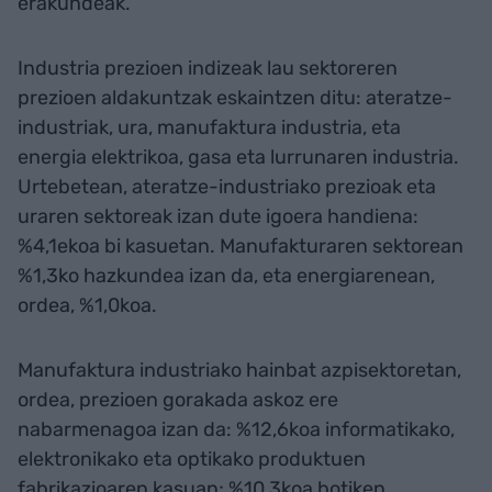
erakundeak.
Industria prezioen indizeak lau sektoreren
prezioen aldakuntzak eskaintzen ditu: ateratze-
industriak, ura, manufaktura industria, eta
energia elektrikoa, gasa eta lurrunaren industria.
Urtebetean, ateratze-industriako prezioak eta
uraren sektoreak izan dute igoera handiena:
%4,1ekoa bi kasuetan. Manufakturaren sektorean
%1,3ko hazkundea izan da, eta energiarenean,
ordea, %1,0koa.
Manufaktura industriako hainbat azpisektoretan,
ordea, prezioen gorakada askoz ere
nabarmenagoa izan da: %12,6koa informatikako,
elektronikako eta optikako produktuen
fabrikazioaren kasuan; %10,3koa botiken