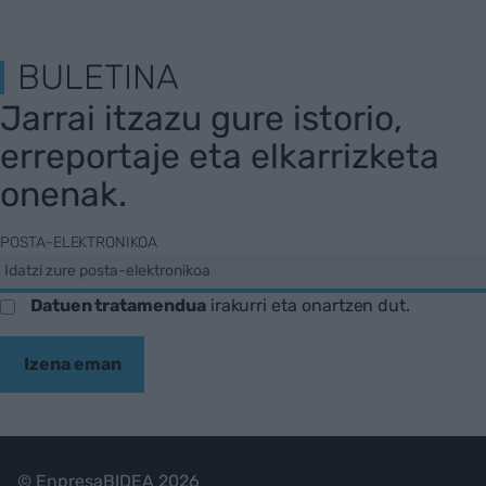
BULETINA
Jarrai itzazu gure istorio,
erreportaje eta elkarrizketa
onenak.
POSTA-ELEKTRONIKOA
Datuen tratamendua
irakurri eta onartzen dut.
Izena eman
© EnpresaBIDEA 2026