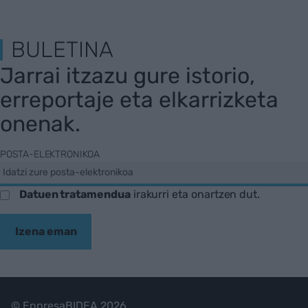
BULETINA
Jarrai itzazu gure istorio,
erreportaje eta elkarrizketa
onenak.
POSTA-ELEKTRONIKOA
Datuen tratamendua
irakurri eta onartzen dut.
Izena eman
© EnpresaBIDEA 2026