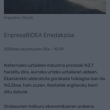
Argazkia: iStock
EnpresaBIDEA Erredakzioa
2025eko abuztuaren 25a - 10:39
Nafarroako uztaileko industria prezioak %2,7
handitu dira, aurreko urteko uztailaren aldean.
Ekainarekin alderatuta gorakada txikiagoa izan da,
%0,2koa, hain zuzen. Nastatek argitaratu berri
ditu datuok.
Ondasunen helburu ekonomikoaren arabera,