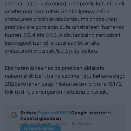
azpimarragarria da energiaren prezio industrialek
urtebetean izan duten %6,4ko igoera; ekipo
ondasunen prezioek eta kontsumo ondasunen
prezioek ere gora egin dute urtebetean, hurrenez
hurren, %2,4 eta %1,8. Aldiz, iaz baino zertxobait
baxuagoak izan dira uztailean bitarteko
ondasunen prezioak, %0,3 jaitsi baitira.
Ekainaren aldean ez da prezioen aldaketa
nabarmenik izan, baina azpimarratu beharra dago
2025eko lehen zazpi hilabeteetan, orotara, %17,2
txikitu direla energiaren industria prezioak.
Gehitu
EnpresaBIDEA
Google-ren iturri
hobetsi gisa doan
Egon zaitez azken berriekin informatuta
AKTIBATU ORAIN