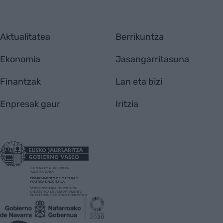
Aktualitatea
Berrikuntza
Ekonomia
Jasangarritasuna
Finantzak
Lan eta bizi
Enpresak gaur
Iritzia