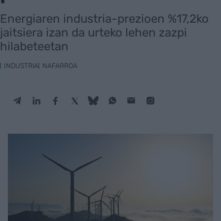
Energiaren industria-prezioen %17,2ko
jaitsiera izan da urteko lehen zazpi
hilabeteetan
INDUSTRIA
NAFARROA